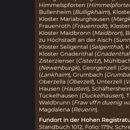
Himmelspforten (
Himmelpforte
Bullenheim (
Bulligkhaim
), Klost
Kloster Mariaburghausen (
Marg
Frauenroth (
Frauenrodt
), Kloste
Kloster Maidbronn (
Maidbron
), 
zu Höchstadt an der Aisch (
Sunn
Kloster Seligental (
Selgenthal
), 
Kloster Gnadenthal (
Gnadenthal
Zisterzienser (
Cistertz
), Mühlbach
(
Newenburgk
), Georgenzell (
Geo
(
Lankhaim
), Grumbach (
Grumba
Oberzella (
Oberzell
), Unterzell (
V
Hausen (
Hausten
), Schäftershei
Tückelhausen (
Duckelhausen
), 
Waldbrunn (
Fraw vffn duenig w
Magdalena (
Reuerin
).
Fundort in der Hohen Registratu
Standbuch 1012, Folio: 179v, Schr