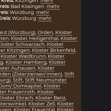
,
Kreis:
Kitzingen
mehr
reis:
Bad Kissingen
mehr
reis:
Würzburg
mehr
Kreis:
Würzburg
mehr
kard (Würzburg)
,
Orden
,
Kloster
rten
,
Kloster Heiligenthal
,
Kloster
Kloster Schwarzach
,
Kloster
ter Kitzingen
,
Kloster Birkenfeld
,
,
Kloster Waldbrunn
,
Kloster
rg
,
Kloster Hamberg
,
Kloster
oster Auhausen
,
Kloster
rden (Zisterzienser/-innen)
,
Stift
urg)
,
Stift
,
Stift Neumünster
Dom/ Domkapitel
,
Kloster
ter Frauenroth
,
Kloster
Kloster Ebrach
,
Kloster Banz
,
hterswinkel
,
Kloster Zell
,
Kloster
usen
,
Kloster Frauental
,
Kloster