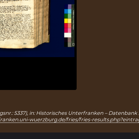
ragsnr.: 5337), in: Historisches Unterfranken – Datenban
franken.uni-wuerzburg.de/fries/fries-results.php?eintr