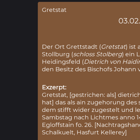
Gretstat
03.02
Der Ort Grettstadt (
Gretstat
) is
Stollburg (
schloss Stolberg
) ein
Heidingsfeld (
Dietrich von Haid
den Besitz des Bischofs Johann v
Exzerpt:
Gretstat, [gestrichen: als] dietr
hat] das als ain zugehorung des 
dem stifft wider zugestelt und le
Sambstag nach Lichtmes anno 1
Egloffstain fo. 26. [Nachtragsh
Schalkuelt, Hasfurt Kellerey]