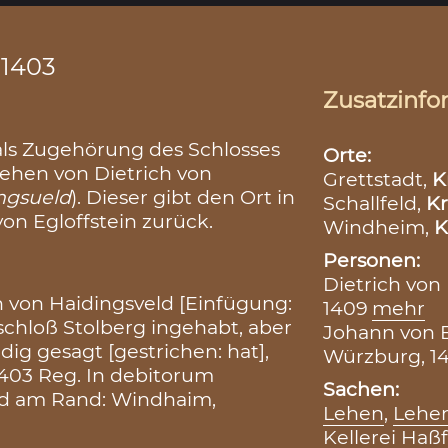
.1403
Zusatzinfo
t als Zugehörung des Schlosses
Orte:
 Lehen von Dietrich von
Grettstadt,
K
ingsueld
). Dieser gibt den Ort in
Schallfeld,
Kr
on Egloffstein zurück.
Windheim,
K
Personen:
Dietrich von 
ich von Haidingsveld [Einfügung:
1409
mehr
schloß Stolberg ingehabt, aber
Johann von E
dig gesagt [gestrichen: hat],
Würzburg, 14
403 Reg. In debitorum
Sachen:
and am Rand: Windhaim,
Lehen
,
Lehen
Kellerei Haßf