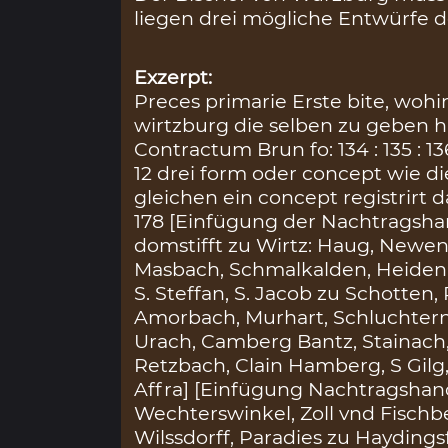
liegen drei mögliche Entwürfe de
Exzerpt:
Preces primarie Erste bite, wohi
wirtzburg die selben zu geben hat
Contractum Brun fo: 134 : 135 : 1
12 drei form oder concept wie 
gleichen ein concept registrirt da
178 [Einfügung der Nachtragsha
domstifft zu Wirtz: Haug, Newe
Masbach, Schmalkalden, Heidenuel
S. Steffan, S. Jacob zu Schotten
Amorbach, Murhart, Schluchtern
Urach, Camberg Bantz, Stainach,
Retzbach, Clain Hamberg, S Gilg,
Affra] [Einfügung Nachtragshand
Wechterswinkel, Zoll vnd Fischbe
Wilssdorff, Paradies zu Hayding