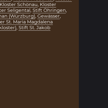
Kloster Schönau
,
Kloster
ter Seligental
,
Stift Öhringen
,
ephan (Würzburg)
,
Gewässer
,
ter St. Maria Magdalena
loster)
,
Stift St. Jakob