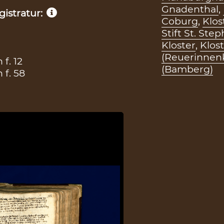
Gnadenthal
,
istratur:
Coburg
,
Klos
Stift St. St
Kloster
,
Klos
(Reuerinnenk
f. 12
(Bamberg)
f. 58