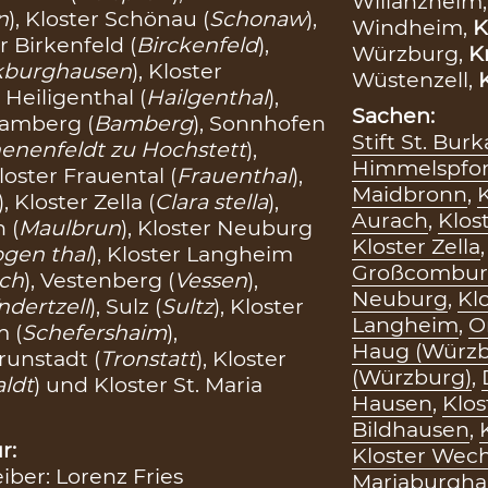
Willanzheim
n
), Kloster Schönau (
Schonaw
),
Windheim,
K
er Birkenfeld (
Birckenfeld
),
Würzburg,
K
kburghausen
), Kloster
Wüstenzell,
r Heiligenthal (
Hailgenthal
),
Sachen:
Bamberg (
Bamberg
), Sonnhofen
Stift St. Bur
enenfeldt zu Hochstett
),
Himmelspfo
Kloster Frauental (
Frauenthal
),
Maidbronn
,
), Kloster Zella (
Clara stella
),
Aurach
,
Klos
 (
Maulbrun
), Kloster Neuburg
Kloster Zella
gen thal
), Kloster Langheim
Großcombu
ch
), Vestenberg (
Vessen
),
Neuburg
,
Kl
ndertzell
), Sulz (
Sultz
), Kloster
Langheim
,
O
m (
Schefershaim
),
Haug (Würzb
Trunstadt (
Tronstatt
), Kloster
(Würzburg)
,
aldt
) und Kloster St. Maria
Hausen
,
Klos
Bildhausen
,
r:
Kloster Wec
eiber: Lorenz Fries
Mariaburgha