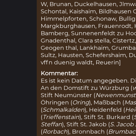
W, Brunan, Duckelhausen, Jlmwa
Schontal, Kaishaim, Bildhausen G
Himmelpforten, Schonaw, Bullig
Margkburghausen, Frauenrodt, H
Bamberg, Sunnenenfeldt zu Hoch
Gnadenthal, Clara stella, Cister
Geogen thal, Lankhaim, Grumbach
Sultz, Hausten, Schefershaim, D
vffn duenig waldt, Reuerin]
Kommentar:
Es ist kein Datum angegeben. D
An den Domstift zu Würzburg (
w
Stift Neumünster (
Newenmunst
Öhringen (
Oring
), Maßbach (
Mas
(
Schmalkalden
), Heidenfeld (
Hei
(
Trieffenstain
), Stift St. Burkard (
Steffan
), Stift St. Jakob (
S. Jacob
(
Rorbach
), Bronnbach (
Brumbac