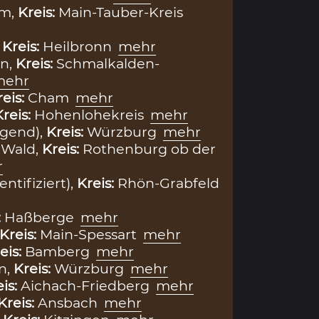
im,
Kreis:
Main-Tauber-Kreis
,
Kreis:
Heilbronn
mehr
n,
Kreis:
Schmalkalden-
mehr
reis:
Cham
mehr
Kreis:
Hohenlohekreis
mehr
egend),
Kreis:
Würzburg
mehr
 Wald,
Kreis:
Rothenburg ob der
r
entifiziert),
Kreis:
Rhön-Grabfeld
:
Haßberge
mehr
Kreis:
Main-Spessart
mehr
eis:
Bamberg
mehr
n,
Kreis:
Würzburg
mehr
eis:
Aichach-Friedberg
mehr
Kreis:
Ansbach
mehr