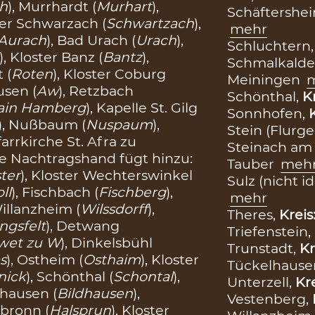
h
), Murrhardt (
Murhart
),
Schäftershe
ster Schwarzach (
Schwartzach
),
mehr
Aurach
), Bad Urach (
Urach
),
Schluchtern
), Kloster Banz (
Bantz
),
Schmalkalde
t (
Roten
), Kloster Coburg
Meiningen
usen (
Aw
), Retzbach
Schönthal,
K
ain Hamberg
), Kapelle St. Gilg
Sonnhofen,
), Nußbaum (
Nuspaum
),
Stein (Flurg
farrkirche St. Afra zu
Steinach am
ere Nachtragshand fügt hinzu:
Tauber
meh
ster
), Kloster Wechterswinkel
Sulz (nicht id
ll
), Fischbach (
Fischberg
),
mehr
Willanzheim (
Wilssdorff
),
Theres,
Kreis
ngsfelt
), Detwang
Triefenstein,
wet zu W
), Dinkelsbühl
Trunstadt,
Kr
s
), Ostheim (
Osthaim
), Kloster
Tückelhause
nick
), Schönthal (
Schontal
),
Unterzell,
Kr
ldhausen (
Bildhausen
),
Vestenberg,
lsbronn (
Halsprun
), Kloster