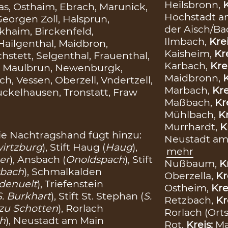
Heilsbronn,
K
s, Osthaim, Ebrach, Marunick,
Höchstadt an
eorgen Zoll, Halsprun,
der Aisch/B
khaim, Birckenfeld,
Ilmbach,
Kre
ailgenthal, Maidbron,
Kaisheim,
Kr
stett, Selgenthal, Frauenthal,
Karbach,
Kre
tz, Maulbrun, Newenburgk,
Maidbronn,
K
, Vessen, Oberzell, Vndertzell,
Marbach,
Kre
uckelhausen, Tronstatt, Fraw
Maßbach,
Kr
Mühlbach,
Kr
Murrhardt,
K
ie Nachtragshand fügt hinzu:
Neustadt am
irtzburg
), Stift Haug (
Haug
),
mehr
er
), Ansbach (
Onoldspach
), Stift
Nußbaum,
K
bach
), Schmalkalden
Oberzella,
Kr
denuelt
), Triefenstein
Ostheim,
Kre
S. Burkhart
), Stift St. Stephan (
S.
Retzbach,
Kr
 zu Schotten
), Rorlach
Rorlach (Orts
h
), Neustadt am Main
Rot,
Kreis:
Ma