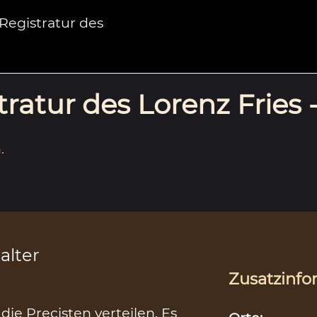
egistratur des
ratur des Lorenz Fries 
.
alter
Zusatzinfo
ie Precisten verteilen. Es