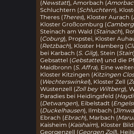
(
Newstatt
), Amorbach (
Amorbac
Schluchtern (
Schluchtern
), Klo
Theres (
Theres
), Kloster Aurach (
Kloster Großcomburg (
Camberg
Steinach am Wald (
Stainach
), Ro
(
Coburg
), Propstei, Kloster Auha
(
Retzbach
), Kloster Hamberg (
Cl
bei Karbach (
S. Gilg
), Stein (
Stain
Gebsattel (
Gebstattel
) und die P
Maidbronn (
S. Affra
). Eine weit
Kloster Kitzingen (
Kitzingen Clo
(
Wechterswinkel
), Kloster Zell (
Zo
Wüstenzell (
Zoll bey Wiltberg
), 
Paradies bei Heidingsfeld (
Haydi
(
Detwangen
), Eibelstadt (
Engels
(
Duckelhausen
), Ilmbach (
Jlmwa
Ebrach (
Ebrach
), Marbach (
Maru
Kaisheim (
Kaishaim
), Kloster Bi
Georgenzell (
Georgen Zoll
), Hei