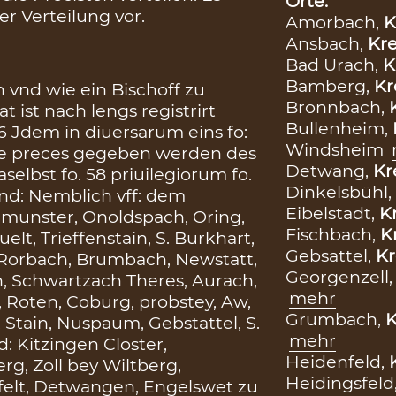
Orte:
r Verteilung vor.
Amorbach,
K
Ansbach,
Kre
Bad Urach,
K
Bamberg,
Kr
n vnd wie ein Bischoff zu
Bronnbach,
 ist nach lengs registrirt
Bullenheim,
36 Jdem in diuersarum eins fo:
Windsheim
die preces gegeben werden des
Detwang,
Kr
selbst fo. 58 priuilegiorum fo.
Dinkelsbühl,
nd: Nemblich vff: dem
Eibelstadt,
Kr
nmunster, Onoldspach, Oring,
Fischbach,
K
t, Trieffenstain, S. Burkhart,
Gebsattel,
Kr
, Rorbach, Brumbach, Newstatt,
Georgenzell
, Schwartzach Theres, Aurach,
mehr
 Roten, Coburg, probstey, Aw,
Grumbach,
K
 Stain, Nuspaum, Gebstattel, S.
mehr
: Kitzingen Closter,
Heidenfeld,
rg, Zoll bey Wiltberg,
Heidingsfeld
sfelt, Detwangen, Engelswet zu