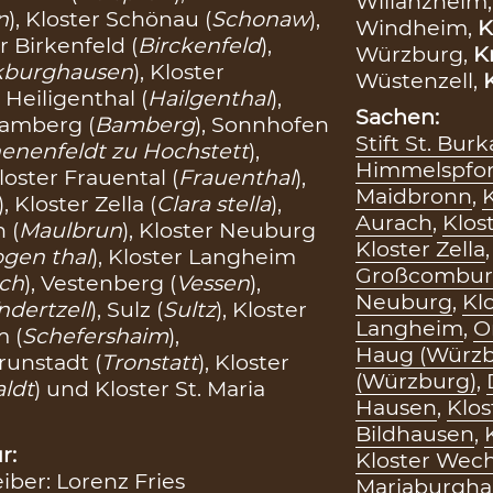
Willanzheim
n
), Kloster Schönau (
Schonaw
),
Windheim,
K
er Birkenfeld (
Birckenfeld
),
Würzburg,
K
kburghausen
), Kloster
Wüstenzell,
r Heiligenthal (
Hailgenthal
),
Sachen:
Bamberg (
Bamberg
), Sonnhofen
Stift St. Bur
enenfeldt zu Hochstett
),
Himmelspfo
Kloster Frauental (
Frauenthal
),
Maidbronn
,
), Kloster Zella (
Clara stella
),
Aurach
,
Klos
 (
Maulbrun
), Kloster Neuburg
Kloster Zella
gen thal
), Kloster Langheim
Großcombu
ch
), Vestenberg (
Vessen
),
Neuburg
,
Kl
ndertzell
), Sulz (
Sultz
), Kloster
Langheim
,
O
m (
Schefershaim
),
Haug (Würzb
Trunstadt (
Tronstatt
), Kloster
(Würzburg)
,
aldt
) und Kloster St. Maria
Hausen
,
Klos
Bildhausen
,
r:
Kloster Wec
eiber: Lorenz Fries
Mariaburgha