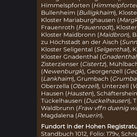
Himmelspforten (
Himmelpforte
Bullenheim (
Bulligkhaim
), Klost
Kloster Mariaburghausen (
Marg
Frauenroth (
Frauenrodt
), Kloste
Kloster Maidbronn (
Maidbron
), 
zu Höchstadt an der Aisch (
Sunn
Kloster Seligental (
Selgenthal
), 
Kloster Gnadenthal (
Gnadenthal
Zisterzienser (
Cistertz
), Mühlbach
(
Newenburgk
), Georgenzell (
Geo
(
Lankhaim
), Grumbach (
Grumba
Oberzella (
Oberzell
), Unterzell (
V
Hausen (
Hausten
), Schäftershei
Tückelhausen (
Duckelhausen
), 
Waldbrunn (
Fraw vffn duenig w
Magdalena (
Reuerin
).
Fundort in der Hohen Registratu
Standbuch 1012, Folio: 179v, Schr