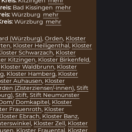
,
Kreis:
Kitzingen
mehr
reis:
Bad Kissingen
mehr
reis:
Würzburg
mehr
Kreis:
Würzburg
mehr
kard (Würzburg)
,
Orden
,
Kloster
rten
,
Kloster Heiligenthal
,
Kloster
Kloster Schwarzach
,
Kloster
ter Kitzingen
,
Kloster Birkenfeld
,
,
Kloster Waldbrunn
,
Kloster
rg
,
Kloster Hamberg
,
Kloster
oster Auhausen
,
Kloster
rden (Zisterzienser/-innen)
,
Stift
urg)
,
Stift
,
Stift Neumünster
Dom/ Domkapitel
,
Kloster
ter Frauenroth
,
Kloster
Kloster Ebrach
,
Kloster Banz
,
hterswinkel
,
Kloster Zell
,
Kloster
usen
,
Kloster Frauental
,
Kloster