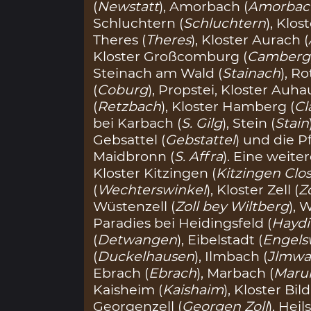
(
Newstatt
), Amorbach (
Amorbac
Schluchtern (
Schluchtern
), Klo
Theres (
Theres
), Kloster Aurach (
Kloster Großcomburg (
Camberg
Steinach am Wald (
Stainach
), Ro
(
Coburg
), Propstei, Kloster Auha
(
Retzbach
), Kloster Hamberg (
Cl
bei Karbach (
S. Gilg
), Stein (
Stain
Gebsattel (
Gebstattel
) und die P
Maidbronn (
S. Affra
). Eine weit
Kloster Kitzingen (
Kitzingen Clo
(
Wechterswinkel
), Kloster Zell (
Zo
Wüstenzell (
Zoll bey Wiltberg
), 
Paradies bei Heidingsfeld (
Haydi
(
Detwangen
), Eibelstadt (
Engels
(
Duckelhausen
), Ilmbach (
Jlmwa
Ebrach (
Ebrach
), Marbach (
Maru
Kaisheim (
Kaishaim
), Kloster Bi
Georgenzell (
Georgen Zoll
), Hei