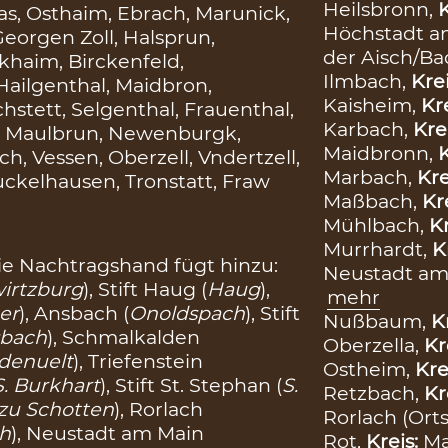
Heilsbronn,
K
s, Osthaim, Ebrach, Marunick,
Höchstadt an
eorgen Zoll, Halsprun,
der Aisch/B
khaim, Birckenfeld,
Ilmbach,
Kre
ailgenthal, Maidbron,
Kaisheim,
Kr
stett, Selgenthal, Frauenthal,
Karbach,
Kre
tz, Maulbrun, Newenburgk,
Maidbronn,
K
, Vessen, Oberzell, Vndertzell,
Marbach,
Kre
uckelhausen, Tronstatt, Fraw
Maßbach,
Kr
Mühlbach,
Kr
Murrhardt,
K
ie Nachtragshand fügt hinzu:
Neustadt am
irtzburg
), Stift Haug (
Haug
),
mehr
er
), Ansbach (
Onoldspach
), Stift
Nußbaum,
K
bach
), Schmalkalden
Oberzella,
Kr
denuelt
), Triefenstein
Ostheim,
Kre
S. Burkhart
), Stift St. Stephan (
S.
Retzbach,
Kr
 zu Schotten
), Rorlach
Rorlach (Orts
h
), Neustadt am Main
Rot,
Kreis:
Ma