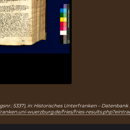
ragsnr.: 5337), in: Historisches Unterfranken – Datenban
franken.uni-wuerzburg.de/fries/fries-results.php?eintr