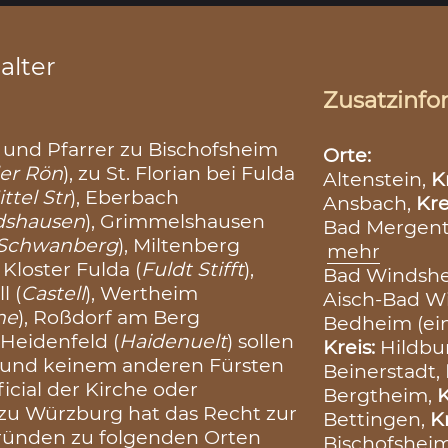
alter
Zusatzinfo
n und Pfarrer zu Bischofsheim
Orte:
der Rön
), zu St. Florian bei Fulda
Altenstein,
K
ttel Str
), Eberbach
Ansbach,
Kre
dshausen
), Grimmelshausen
Bad Mergen
Schwanberg
), Miltenberg
mehr
, Kloster Fulda (
Fuldt Stifft
),
Bad Windsh
l (
Castell
), Wertheim
Aisch-Bad 
he
), Roßdorf am Berg
Bedheim (ei
, Heidenfeld (
Haidenuelt
) sollen
Kreis:
Hildb
g und keinem anderen Fürsten
Beinerstadt,
icial der Kirche oder
Bergtheim,
K
f zu Würzburg hat das Recht zur
Bettingen,
K
fründen zu folgenden Orten
Bischofshei