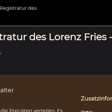
egistratur des
ratur des Lorenz Fries 
.
alter
Zusatzinfo
ie Precisten verteilen. Es