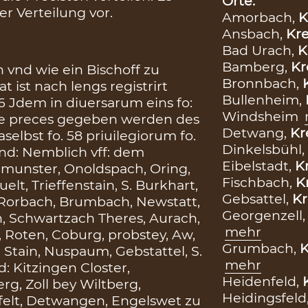
Orte:
r Verteilung vor.
Amorbach,
K
Ansbach,
Kre
Bad Urach,
K
Bamberg,
Kr
n vnd wie ein Bischoff zu
Bronnbach,
 ist nach lengs registrirt
Bullenheim,
36 Jdem in diuersarum eins fo:
Windsheim
die preces gegeben werden des
Detwang,
Kr
selbst fo. 58 priuilegiorum fo.
Dinkelsbühl,
nd: Nemblich vff: dem
Eibelstadt,
Kr
nmunster, Onoldspach, Oring,
Fischbach,
K
t, Trieffenstain, S. Burkhart,
Gebsattel,
Kr
, Rorbach, Brumbach, Newstatt,
Georgenzell
, Schwartzach Theres, Aurach,
mehr
 Roten, Coburg, probstey, Aw,
Grumbach,
K
 Stain, Nuspaum, Gebstattel, S.
mehr
: Kitzingen Closter,
Heidenfeld,
rg, Zoll bey Wiltberg,
Heidingsfeld
sfelt, Detwangen, Engelswet zu