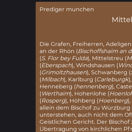
Prediger munchen
Mittel
Die Grafen, Freiherren, Adelige
an der Rhön (
Bischoffshaim an 
(
S. Flor bey Fulda
), Mittelstreu (
Mi
(
Eberspach
), Windshausen (
Win
(
Grimoltzhausen
), Schwanberg (
(
Milbach
), Karlburg (
Carleburgk
)
Henneberg (
hennenberg
), Castel
(
Werthaim
), Hohenlohe (
Hoenlo
(
Rosperg
), Höhberg (
Hoenberg
)
allein dem Bischof zu Würzbur
unterstehen, auch nicht dem Off
Geistlichen Gericht. Der Bischo
Übertragung von kirchlichen P