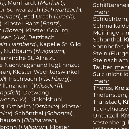
h
), Murrhardt (
Murhart
),
Schäftershe
ster Schwarzach (
Schwartzach
),
mehr
Aurach
), Bad Urach (
Urach
),
Schluchtern
), Kloster Banz (
Bantz
),
Schmalkalde
t (
Roten
), Kloster Coburg
Meiningen
usen (
Aw
), Retzbach
Schönthal,
K
ain Hamberg
), Kapelle St. Gilg
Sonnhofen,
), Nußbaum (
Nuspaum
),
Stein (Flurg
farrkirche St. Afra zu
Steinach am
ere Nachtragshand fügt hinzu:
Tauber
meh
ster
), Kloster Wechterswinkel
Sulz (nicht id
ll
), Fischbach (
Fischberg
),
mehr
Willanzheim (
Wilssdorff
),
Theres,
Kreis
ngsfelt
), Detwang
Triefenstein,
wet zu W
), Dinkelsbühl
Trunstadt,
Kr
s
), Ostheim (
Osthaim
), Kloster
Tückelhause
nick
), Schönthal (
Schontal
),
Unterzell,
Kr
ldhausen (
Bildhausen
),
Vestenberg,
lsbronn (
Halsprun
), Kloster