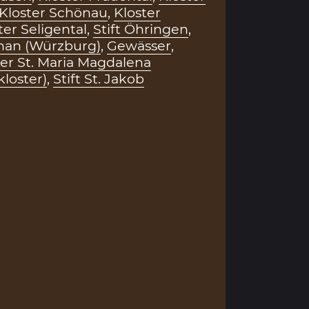
Kloster Schönau
,
Kloster
ter Seligental
,
Stift Öhringen
,
ephan (Würzburg)
,
Gewässer
,
ter St. Maria Magdalena
loster)
,
Stift St. Jakob