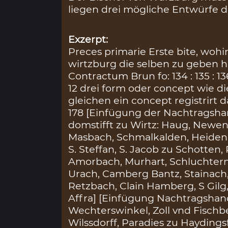
liegen drei mögliche Entwürfe de
Exzerpt:
Preces primarie Erste bite, wohi
wirtzburg die selben zu geben hat
Contractum Brun fo: 134 : 135 : 1
12 drei form oder concept wie 
gleichen ein concept registrirt da
178 [Einfügung der Nachtragsha
domstifft zu Wirtz: Haug, Newe
Masbach, Schmalkalden, Heidenuel
S. Steffan, S. Jacob zu Schotten
Amorbach, Murhart, Schluchtern
Urach, Camberg Bantz, Stainach,
Retzbach, Clain Hamberg, S Gilg,
Affra] [Einfügung Nachtragshand
Wechterswinkel, Zoll vnd Fischbe
Wilssdorff, Paradies zu Hayding