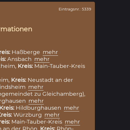
Eintragsnr.: 5339
rmationen
reis:
Haßberge
mehr
is:
Ansbach
mehr
theim,
Kreis:
Main-Tauber-Kreis
eim,
Kreis:
Neustadt an der
Windsheim
mehr
ngemeindet zu Gleichamberg),
urghausen
mehr
Kreis:
Hildburghausen
mehr
reis:
Würzburg
mehr
reis:
Main-Tauber-Kreis
mehr
m an der Rhön,
Kreis:
Rhön-