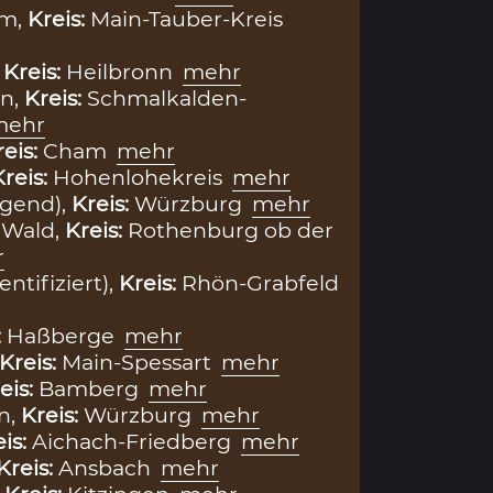
im,
Kreis:
Main-Tauber-Kreis
,
Kreis:
Heilbronn
mehr
n,
Kreis:
Schmalkalden-
mehr
reis:
Cham
mehr
Kreis:
Hohenlohekreis
mehr
egend),
Kreis:
Würzburg
mehr
 Wald,
Kreis:
Rothenburg ob der
r
entifiziert),
Kreis:
Rhön-Grabfeld
:
Haßberge
mehr
Kreis:
Main-Spessart
mehr
eis:
Bamberg
mehr
n,
Kreis:
Würzburg
mehr
eis:
Aichach-Friedberg
mehr
Kreis:
Ansbach
mehr