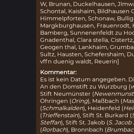
W, Brunan, Duckelhausen, Jlmwa
Schontal, Kaishaim, Bildhausen G
Himmelpforten, Schonaw, Bullig
Margkburghausen, Frauenrodt, H
Bamberg, Sunnenenfeldt zu Hoch
Gnadenthal, Clara stella, Cister
Geogen thal, Lankhaim, Grumbach
Sultz, Hausten, Schefershaim, D
vffn duenig waldt, Reuerin]
Kommentar:
Es ist kein Datum angegeben. D
An den Domstift zu Würzburg (
w
Stift Neumünster (
Newenmunst
Öhringen (
Oring
), Maßbach (
Mas
(
Schmalkalden
), Heidenfeld (
Hei
(
Trieffenstain
), Stift St. Burkard (
Steffan
), Stift St. Jakob (
S. Jacob
(
Rorbach
), Bronnbach (
Brumbac