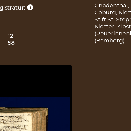
Gnadenthal
,
istratur:
Coburg
,
Klos
Stift St. St
Kloster
,
Klos
(Reuerinnenk
f. 12
(Bamberg)
f. 58