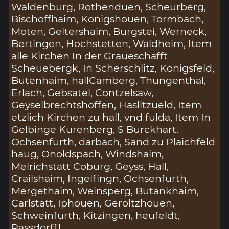
Waldenburg, Rothenduen, Scheurberg,
Bischoffhaim, Konigshouen, Tormbach,
Moten, Geltershaim, Burgstei, Werneck,
Bertingen, Hochstetten, Waldheim, Item
alle Kirchen In der Graueschafft
Scheuebergk, In Scherschlitz, Konigsfeld,
Butenhaim, hallCamberg, Thungenthal,
Erlach, Gebsatel, Contzelsaw,
Geyselbrechtshoffen, Haslitzueld, Item
etzlich Kirchen zu hall, vnd fulda, Item In
Gelbinge Kurenberg, S Burckhart.
Ochsenfurth, darbach, Sand zu Plaichfeld
haug, Onoldspach, Windshaim,
Melrichstatt Coburg, Geyss, Hall,
Crailshaim, Ingelfingn, Ochsenfurth,
Mergethaim, Weinsperg, Butankhaim,
Carlstatt, Iphouen, Geroltzhouen,
Schweinfurth, Kitzingen, heufeldt,
Rassdorff]