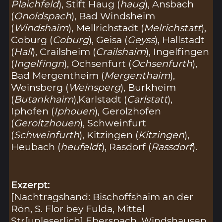
Plaichfeld
), Stift Haug (
haug
), Ansbach
(
Onoldspach
), Bad Windsheim
(
Windshaim
), Mellrichstadt (
Melrichstatt
),
Coburg (
Coburg
), Geisa (
Geyss
), Hallstadt
(
Hall
), Crailsheim (
Crailshaim
), Ingelfingen
(
Ingelfingn
), Ochsenfurt (
Ochsenfurth
),
Bad Mergentheim (
Mergenthaim
),
Weinsberg (
Weinsperg
), Burkheim
(
Butankhaim
),Karlstadt (
Carlstatt
),
Iphofen (
Iphouen
), Gerolzhofen
(
Geroltzhouen
), Schweinfurt
(
Schweinfurth
), Kitzingen (
Kitzingen
),
Heubach (
heufeldt
), Rasdorf (
Rassdorf
).
Exzerpt:
[Nachtragshand: Bischoffshaim an der
Rön, S. Flor bey Fulda, Mittel
Str[unleserlich] Eberspach, Windshausen