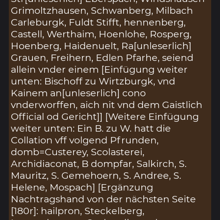
Grimoltzhausen, Schwanberg, Milbach
Carleburgk, Fuldt Stifft, hennenberg,
Castell, Werthaim, Hoenlohe, Rosperg,
Hoenberg, Haidenuelt, Ra[unleserlich]
Grauen, Freihern, Edlen Pfarhe, seiend
allein vnder einem [Einfügung weiter
unten: Bischoff zu Wirtzburgk, vnd
Kainem an[unleserlich] cono
vnderworffen, aich nit vnd dem Gaistlich
Official od Gericht]] [Weitere Einfügung
weiter unten: Ein B. zu W. hatt die
Collation vff volgend Pfrunden,
domb=Custerey, Scolasterei,
Archidiaconat, B dompfar, Salkirch, S.
Mauritz, S. Gemehoern, S. Andree, S.
Helene, Mospach] [Ergänzung
Nachtragshand von der nächsten Seite
[180r]: hailpron, Steckelberg,