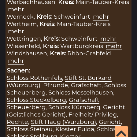
Werbachhausen,
Kreis:
Main-Tauber-Kreis
mehr
Werneck,
Kreis:
Schweinfurt
mehr
Wertheim,
Kreis:
Main-Tauber-Kreis
mehr
Wettringen,
Kreis:
Schweinfurt
mehr
Wiesenfeld,
Kreis:
Wartburgkreis
mehr
Windshausen,
Kreis:
Rhön-Grabfeld
mehr
Sachen:
Schloss Rothenfels
,
Stift St. Burkard
(Würzburg)
,
Pfründe
,
Grafschaft
,
Schloss
Scheuerberg
,
Schloss Messelhausen
,
Schloss Steckelberg
,
Grafschaft
Scheuerberg
,
Schloss Kürnberg
,
Gericht
(Geistliches Gericht)
,
Freiheit/ Privileg
,
Rechte
,
Stift Haug (Würzburg)
,
Gericht
,
Schloss Steinau
,
Kloster Fulda
,
Schloss
,
Schloss Stollburg
,
Kloster