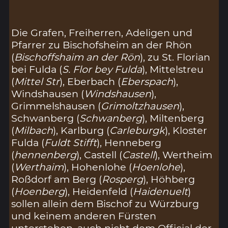
Die Grafen, Freiherren, Adeligen und
Pfarrer zu Bischofsheim an der Rhön
(
Bischoffshaim an der Rön
), zu St. Florian
bei Fulda (
S. Flor bey Fulda
), Mittelstreu
(
Mittel Str
), Eberbach (
Eberspach
),
Windshausen (
Windshausen
),
Grimmelshausen (
Grimoltzhausen
),
Schwanberg (
Schwanberg
), Miltenberg
(
Milbach
), Karlburg (
Carleburgk
), Kloster
Fulda (
Fuldt Stifft
), Henneberg
(
hennenberg
), Castell (
Castell
), Wertheim
(
Werthaim
), Hohenlohe (
Hoenlohe
),
Roßdorf am Berg (
Rosperg
), Höhberg
(
Hoenberg
), Heidenfeld (
Haidenuelt
)
sollen allein dem Bischof zu Würzburg
und keinem anderen Fürsten
unterstehen, auch nicht dem Official der