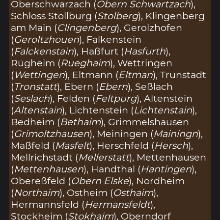
Oberschwarzach (
Obern Schwartzach
),
Schloss Stollburg (
Stolberg
), Klingenberg
am Main (
Clingenberg
), Gerolzhofen
(
Geroltzhouen
), Falkenstein
(
Falckenstain
), Haßfurt (
Hasfurth
),
Rügheim (
Rueghaim
), Wettringen
(
Wettingen
), Eltmann (
Eltman
), Trunstadt
(
Tronstatt
), Ebern (
Ebern
), Seßlach
(
Seslach
), Felden (
Feltpurg
), Altenstein
(
Altenstain
), Lichtenstein (
Lichtenstain
),
Bedheim (
Bethaim
), Grimmelshausen
(
Grimoltzhausen
), Meiningen (
Mainingn
),
Maßfeld (
Masfelt
), Herschfeld (
Hersch
),
Mellrichstadt (
Mellerstatt
), Mettenhausen
(
Mettenhausen
), Handthal (
Hantingen
),
Obereßfeld (
Obern Elske
), Nordheim
(
Northaim
), Ostheim (
Osthaim
),
Hermannsfeld (
Hermansfeldt
),
Stockheim (
Stokhaim
), Oberndorf