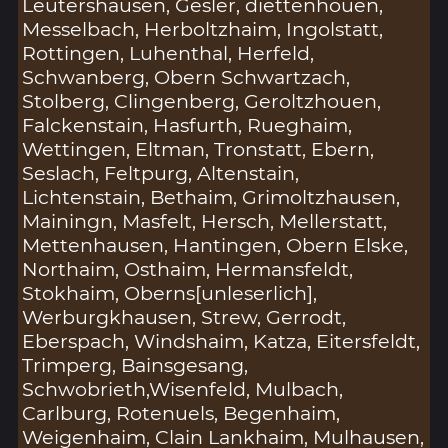
Leutershausen, Gesler, diettenhouen,
Messelbach, Herboltzhaim, Ingolstatt,
Rottingen, Luhenthal, Herfeld,
Schwanberg, Obern Schwartzach,
Stolberg, Clingenberg, Geroltzhouen,
Falckenstain, Hasfurth, Rueghaim,
Wettingen, Eltman, Tronstatt, Ebern,
Seslach, Feltpurg, Altenstain,
Lichtenstain, Bethaim, Grimoltzhausen,
Mainingn, Masfelt, Hersch, Mellerstatt,
Mettenhausen, Hantingen, Obern Elske,
Northaim, Osthaim, Hermansfeldt,
Stokhaim, Oberns[unleserlich],
Werburgkhausen, Strew, Gerrodt,
Eberspach, Windshaim, Katza, Eitersfeldt,
Trimperg, Bainsgesang,
Schwobrieth,Wisenfeld, Mulbach,
Carlburg, Rotenuels, Begenhaim,
Weigenhaim, Clain Lankhaim, Mulhausen,