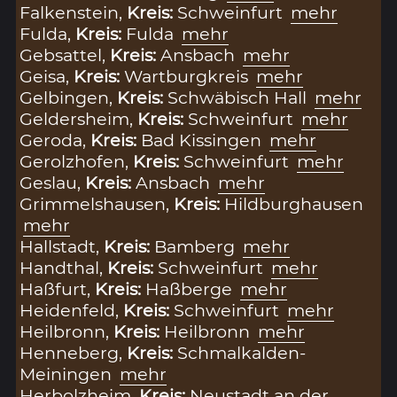
Falkenstein,
Kreis:
Schweinfurt
mehr
Fulda,
Kreis:
Fulda
mehr
Gebsattel,
Kreis:
Ansbach
mehr
Geisa,
Kreis:
Wartburgkreis
mehr
Gelbingen,
Kreis:
Schwäbisch Hall
mehr
Geldersheim,
Kreis:
Schweinfurt
mehr
Geroda,
Kreis:
Bad Kissingen
mehr
Gerolzhofen,
Kreis:
Schweinfurt
mehr
Geslau,
Kreis:
Ansbach
mehr
Grimmelshausen,
Kreis:
Hildburghausen
mehr
Hallstadt,
Kreis:
Bamberg
mehr
Handthal,
Kreis:
Schweinfurt
mehr
Haßfurt,
Kreis:
Haßberge
mehr
Heidenfeld,
Kreis:
Schweinfurt
mehr
Heilbronn,
Kreis:
Heilbronn
mehr
Henneberg,
Kreis:
Schmalkalden-
Meiningen
mehr
Herbolzheim,
Kreis:
Neustadt an der