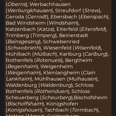
(
Oberns
), Werbachhausen
(
Werburgkhausen
), Streufdorf (
Strew
),
Geroda (
Gerrodt
), Ebersbach (
Eberspach
),
Bad Windsheim (
Windshaim
),
Katzenbach (
Katza
), Eiterfeld (
Eitersfeld
),
Trimberg (
Trimperg
), Beinerstadt
(
Bainsgesang
), Schwebenried
(
Schwobrieth
), Wiesenfeld (
Wisenfeld
),
Mühlbach (
Mülbach
), Karlburg (
Carlburg
),
Rothenfels (
Rotenuels
), Bergtheim
(
Begenhaim
), Weigenheim
(
Weigenhaim
), Kleinlangheim (
Clain
Lankhaim
), Mühlhausen (
Mulhausen
),
Waldenburg (
Waldenburg
), Schloss
Rothenfels (
Rothenduen
), Schloss
Scheuerberg (
Scheurberg
),Bischofsheim
(
Bischoffshaim
), Königshofen
(
Konigshouen
), Tachbach (
Tormbach
),
Motten (
Moten
), Geldersheim