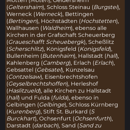
(
Geltershaim
), Schloss Steinau (
Burgstei
),
Werneck (
Werneck
), Bettingen
(
Bertingen
), Höchstädten (
Hochstetten
),
Wallhausen (
Waldheim
), ebenso alle
Kirchen in der Grafschaft Scheuerberg
(
Graueschafft Scheuebergk
), Scheßlitz
(
Scherschlitz
), Königsfeld (
Konigsfeld
),
Bullenheim (
Butenhaim
), Hallstadt (
hall
),
Kahlenberg (
Camberg
), Erlach (
Erlach
),
Gebsattel (
Gebsatel
), Künzelsau
(
Contzelsaw
), Eisenbrechtshofen
(
Geyselbrechtshoffen
), Herleshof
(
Haslitzueld
), alle Kirchen zu Hallstadt
(
hall
) und Fulda (
fulda
), ebenso in
Gelbingen (
Gelbinge
), Schloss Kürnberg
(
Kurenberg
), Stift St. Burkard (
S
Burckhart
), Ochsenfurt (
Ochsenfurth
),
Darstadt (
darbach
), Sand (
Sand zu