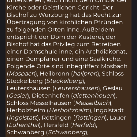
Kirche oder Geistlichen Gericht. Der
Bischof zu Würzburg hat das Recht zur
Übertragung von kirchlichen Pfründen
zu folgenden Orten inne. Außerdem
entspricht der Dom der Küsterei, der
Bischof hat das Privileg zum Betreiben
einer Domschule inne, ein Archdiakonat,
einen Dompfarrer und eine Saalkirche.
Folgende Orte sind inbegriffen: Mosbach
(
Mospach
), Heilbronn (
hailpron
), Schloss
Steckelberg (
Steckelberg
),
Leutershausen (
Leutershausen
), Geslau
(
Gesler
), Dietenhofen (
diettenhouen
),
Schloss Messelhausen (
Messelbach
),
Herbolzheim (
Herboltzhaim
), Ingolstadt
(
Ingolstatt
), Röttingen (
Rottingen
), Lauer
(
Luhenthal
), Hersfeld (
Herfeld
),
Schwanberg (
Schwanberg
),