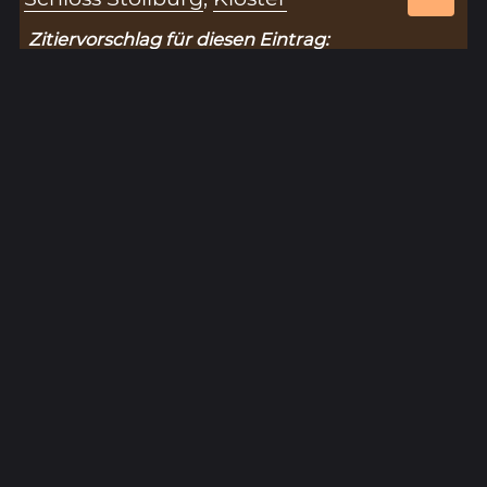
Zitiervorschlag für diesen Eintrag:
„Prediger munchen (Mittelalter)“ (Eintragsnr.:
5339), in: Historisches Unterfranken –
Datenbank zur Hohen Registratur des Lorenz
Fries,
https://www.historisches-
unterfranken.uni-wuerzburg.de/fries/fries-
results.php?eintrag=5339
(Stand: 8.8.2026).
Ergebnisseite 1 von 1