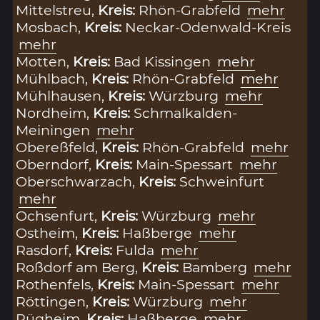
Mittelstreu,
Kreis:
Rhön-Grabfeld
mehr
Mosbach,
Kreis:
Neckar-Odenwald-Kreis
mehr
Motten,
Kreis:
Bad Kissingen
mehr
Mühlbach,
Kreis:
Rhön-Grabfeld
mehr
Mühlhausen,
Kreis:
Würzburg
mehr
Nordheim,
Kreis:
Schmalkalden-
Meiningen
mehr
Obereßfeld,
Kreis:
Rhön-Grabfeld
mehr
Oberndorf,
Kreis:
Main-Spessart
mehr
Oberschwarzach,
Kreis:
Schweinfurt
mehr
Ochsenfurt,
Kreis:
Würzburg
mehr
Ostheim,
Kreis:
Haßberge
mehr
Rasdorf,
Kreis:
Fulda
mehr
Roßdorf am Berg,
Kreis:
Bamberg
mehr
Rothenfels,
Kreis:
Main-Spessart
mehr
Röttingen,
Kreis:
Würzburg
mehr
Rügheim,
Kreis:
Haßberge
mehr