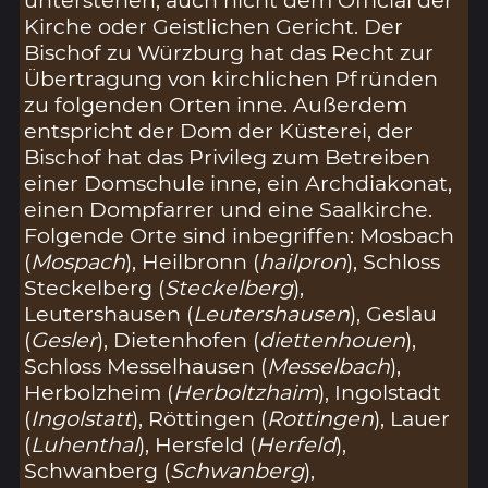
Kirche oder Geistlichen Gericht. Der
Bischof zu Würzburg hat das Recht zur
Übertragung von kirchlichen Pfründen
zu folgenden Orten inne. Außerdem
entspricht der Dom der Küsterei, der
Bischof hat das Privileg zum Betreiben
einer Domschule inne, ein Archdiakonat,
einen Dompfarrer und eine Saalkirche.
Folgende Orte sind inbegriffen: Mosbach
(
Mospach
), Heilbronn (
hailpron
), Schloss
Steckelberg (
Steckelberg
),
Leutershausen (
Leutershausen
), Geslau
(
Gesler
), Dietenhofen (
diettenhouen
),
Schloss Messelhausen (
Messelbach
),
Herbolzheim (
Herboltzhaim
), Ingolstadt
(
Ingolstatt
), Röttingen (
Rottingen
), Lauer
(
Luhenthal
), Hersfeld (
Herfeld
),
Schwanberg (
Schwanberg
),