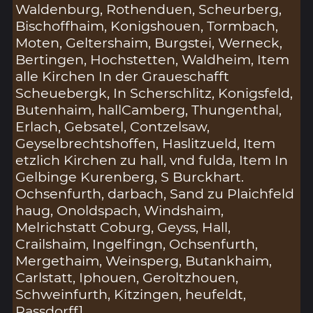
Waldenburg, Rothenduen, Scheurberg,
Bischoffhaim, Konigshouen, Tormbach,
Moten, Geltershaim, Burgstei, Werneck,
Bertingen, Hochstetten, Waldheim, Item
alle Kirchen In der Graueschafft
Scheuebergk, In Scherschlitz, Konigsfeld,
Butenhaim, hallCamberg, Thungenthal,
Erlach, Gebsatel, Contzelsaw,
Geyselbrechtshoffen, Haslitzueld, Item
etzlich Kirchen zu hall, vnd fulda, Item In
Gelbinge Kurenberg, S Burckhart.
Ochsenfurth, darbach, Sand zu Plaichfeld
haug, Onoldspach, Windshaim,
Melrichstatt Coburg, Geyss, Hall,
Crailshaim, Ingelfingn, Ochsenfurth,
Mergethaim, Weinsperg, Butankhaim,
Carlstatt, Iphouen, Geroltzhouen,
Schweinfurth, Kitzingen, heufeldt,
Rassdorff]