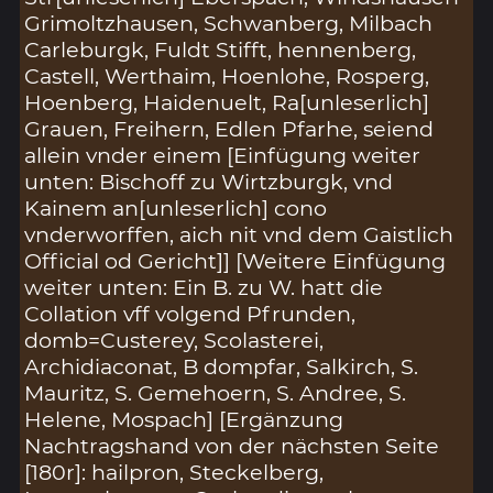
Grimoltzhausen, Schwanberg, Milbach
Carleburgk, Fuldt Stifft, hennenberg,
Castell, Werthaim, Hoenlohe, Rosperg,
Hoenberg, Haidenuelt, Ra[unleserlich]
Grauen, Freihern, Edlen Pfarhe, seiend
allein vnder einem [Einfügung weiter
unten: Bischoff zu Wirtzburgk, vnd
Kainem an[unleserlich] cono
vnderworffen, aich nit vnd dem Gaistlich
Official od Gericht]] [Weitere Einfügung
weiter unten: Ein B. zu W. hatt die
Collation vff volgend Pfrunden,
domb=Custerey, Scolasterei,
Archidiaconat, B dompfar, Salkirch, S.
Mauritz, S. Gemehoern, S. Andree, S.
Helene, Mospach] [Ergänzung
Nachtragshand von der nächsten Seite
[180r]: hailpron, Steckelberg,