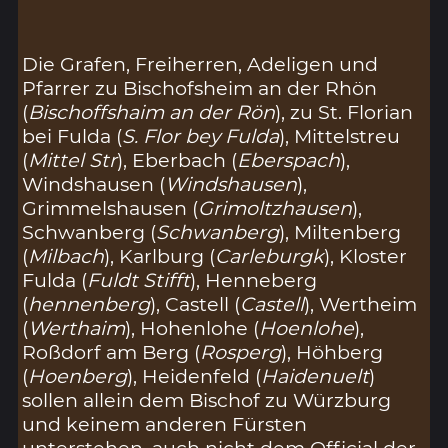
Die Grafen, Freiherren, Adeligen und
Pfarrer zu Bischofsheim an der Rhön
(
Bischoffshaim an der Rön
), zu St. Florian
bei Fulda (
S. Flor bey Fulda
), Mittelstreu
(
Mittel Str
), Eberbach (
Eberspach
),
Windshausen (
Windshausen
),
Grimmelshausen (
Grimoltzhausen
),
Schwanberg (
Schwanberg
), Miltenberg
(
Milbach
), Karlburg (
Carleburgk
), Kloster
Fulda (
Fuldt Stifft
), Henneberg
(
hennenberg
), Castell (
Castell
), Wertheim
(
Werthaim
), Hohenlohe (
Hoenlohe
),
Roßdorf am Berg (
Rosperg
), Höhberg
(
Hoenberg
), Heidenfeld (
Haidenuelt
)
sollen allein dem Bischof zu Würzburg
und keinem anderen Fürsten
unterstehen, auch nicht dem Official der