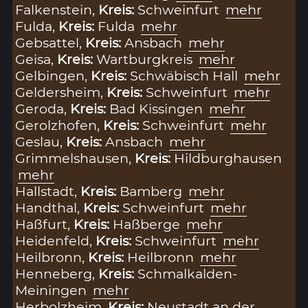
Falkenstein,
Kreis:
Schweinfurt
mehr
Fulda,
Kreis:
Fulda
mehr
Gebsattel,
Kreis:
Ansbach
mehr
Geisa,
Kreis:
Wartburgkreis
mehr
Gelbingen,
Kreis:
Schwäbisch Hall
mehr
Geldersheim,
Kreis:
Schweinfurt
mehr
Geroda,
Kreis:
Bad Kissingen
mehr
Gerolzhofen,
Kreis:
Schweinfurt
mehr
Geslau,
Kreis:
Ansbach
mehr
Grimmelshausen,
Kreis:
Hildburghausen
mehr
Hallstadt,
Kreis:
Bamberg
mehr
Handthal,
Kreis:
Schweinfurt
mehr
Haßfurt,
Kreis:
Haßberge
mehr
Heidenfeld,
Kreis:
Schweinfurt
mehr
Heilbronn,
Kreis:
Heilbronn
mehr
Henneberg,
Kreis:
Schmalkalden-
Meiningen
mehr
Herbolzheim,
Kreis:
Neustadt an der