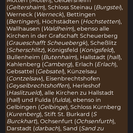
(
Geltershaim
), Schloss Steinau (
Burgstei
),
Werneck (
Werneck
), Bettingen
(
Bertingen
), Höchstädten (
Hochstetten
),
Wallhausen (
Waldheim
), ebenso alle
Kirchen in der Grafschaft Scheuerberg
(
Graueschafft Scheuebergk
), Scheßlitz
(
Scherschlitz
), Königsfeld (
Konigsfeld
),
Bullenheim (
Butenhaim
), Hallstadt (
hall
),
Kahlenberg (
Camberg
), Erlach (
Erlach
),
Gebsattel (
Gebsatel
), Künzelsau
(
Contzelsaw
), Eisenbrechtshofen
(
Geyselbrechtshoffen
), Herleshof
(
Haslitzueld
), alle Kirchen zu Hallstadt
(
hall
) und Fulda (
fulda
), ebenso in
Gelbingen (
Gelbinge
), Schloss Kürnberg
(
Kurenberg
), Stift St. Burkard (
S
Burckhart
), Ochsenfurt (
Ochsenfurth
),
Darstadt (
darbach
), Sand (
Sand zu