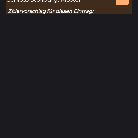
Zitiervorschlag für diesen Eintrag:
„Prediger munchen (Mittelalter)“ (Eintragsnr.:
5339), in: Historisches Unterfranken –
Datenbank zur Hohen Registratur des Lorenz
Fries,
https://www.historisches-
unterfranken.uni-wuerzburg.de/fries/fries-
results.php?eintrag=5339
(Stand: 8.8.2026).
Ergebnisseite 1 von 1