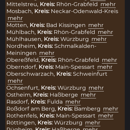
Mittelstreu,
Kreis:
Rhön-Grabfeld
mehr
Mosbach,
Kreis:
Neckar-Odenwald-Kreis
mehr
Motten,
Kreis:
Bad Kissingen
mehr
Mühlbach,
Kreis:
Rhön-Grabfeld
mehr
Mühlhausen,
Kreis:
Würzburg
mehr
Nordheim,
Kreis:
Schmalkalden-
Meiningen
mehr
Obereßfeld,
Kreis:
Rhön-Grabfeld
mehr
Oberndorf,
Kreis:
Main-Spessart
mehr
Oberschwarzach,
Kreis:
Schweinfurt
mehr
Ochsenfurt,
Kreis:
Würzburg
mehr
Ostheim,
Kreis:
Haßberge
mehr
Rasdorf,
Kreis:
Fulda
mehr
Roßdorf am Berg,
Kreis:
Bamberg
mehr
Rothenfels,
Kreis:
Main-Spessart
mehr
Röttingen,
Kreis:
Würzburg
mehr
Rügheim,
Kreis:
Haßberge
mehr