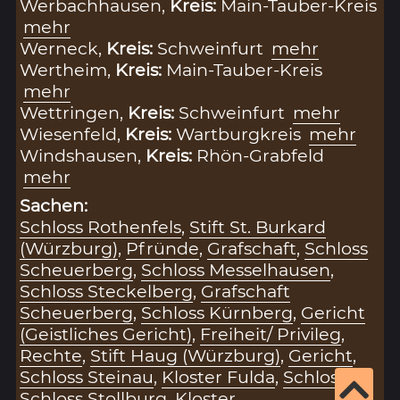
Werbachhausen,
Kreis:
Main-Tauber-Kreis
mehr
Werneck,
Kreis:
Schweinfurt
mehr
Wertheim,
Kreis:
Main-Tauber-Kreis
mehr
Wettringen,
Kreis:
Schweinfurt
mehr
Wiesenfeld,
Kreis:
Wartburgkreis
mehr
Windshausen,
Kreis:
Rhön-Grabfeld
mehr
Sachen:
Schloss Rothenfels
,
Stift St. Burkard
(Würzburg)
,
Pfründe
,
Grafschaft
,
Schloss
Scheuerberg
,
Schloss Messelhausen
,
Schloss Steckelberg
,
Grafschaft
Scheuerberg
,
Schloss Kürnberg
,
Gericht
(Geistliches Gericht)
,
Freiheit/ Privileg
,
Rechte
,
Stift Haug (Würzburg)
,
Gericht
,
Schloss Steinau
,
Kloster Fulda
,
Schloss
,
Schloss Stollburg
,
Kloster