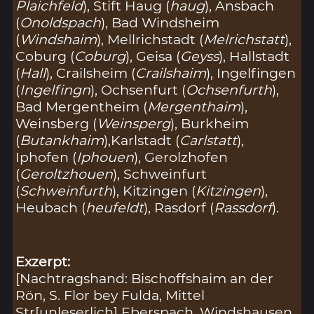
Plaichfeld
), Stift Haug (
haug
), Ansbach
(
Onoldspach
), Bad Windsheim
(
Windshaim
), Mellrichstadt (
Melrichstatt
),
Coburg (
Coburg
), Geisa (
Geyss
), Hallstadt
(
Hall
), Crailsheim (
Crailshaim
), Ingelfingen
(
Ingelfingn
), Ochsenfurt (
Ochsenfurth
),
Bad Mergentheim (
Mergenthaim
),
Weinsberg (
Weinsperg
), Burkheim
(
Butankhaim
),Karlstadt (
Carlstatt
),
Iphofen (
Iphouen
), Gerolzhofen
(
Geroltzhouen
), Schweinfurt
(
Schweinfurth
), Kitzingen (
Kitzingen
),
Heubach (
heufeldt
), Rasdorf (
Rassdorf
).
Exzerpt:
[Nachtragshand: Bischoffshaim an der
Rön, S. Flor bey Fulda, Mittel
Str[unleserlich] Eberspach, Windshausen