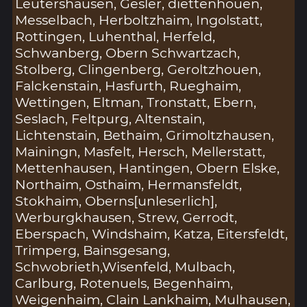
Leutershausen, Gesler, diettenhouen,
Messelbach, Herboltzhaim, Ingolstatt,
Rottingen, Luhenthal, Herfeld,
Schwanberg, Obern Schwartzach,
Stolberg, Clingenberg, Geroltzhouen,
Falckenstain, Hasfurth, Rueghaim,
Wettingen, Eltman, Tronstatt, Ebern,
Seslach, Feltpurg, Altenstain,
Lichtenstain, Bethaim, Grimoltzhausen,
Mainingn, Masfelt, Hersch, Mellerstatt,
Mettenhausen, Hantingen, Obern Elske,
Northaim, Osthaim, Hermansfeldt,
Stokhaim, Oberns[unleserlich],
Werburgkhausen, Strew, Gerrodt,
Eberspach, Windshaim, Katza, Eitersfeldt,
Trimperg, Bainsgesang,
Schwobrieth,Wisenfeld, Mulbach,
Carlburg, Rotenuels, Begenhaim,
Weigenhaim, Clain Lankhaim, Mulhausen,