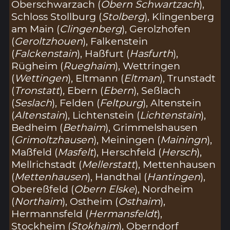
Oberschwarzach (
Obern Schwartzach
),
Schloss Stollburg (
Stolberg
), Klingenberg
am Main (
Clingenberg
), Gerolzhofen
(
Geroltzhouen
), Falkenstein
(
Falckenstain
), Haßfurt (
Hasfurth
),
Rügheim (
Rueghaim
), Wettringen
(
Wettingen
), Eltmann (
Eltman
), Trunstadt
(
Tronstatt
), Ebern (
Ebern
), Seßlach
(
Seslach
), Felden (
Feltpurg
), Altenstein
(
Altenstain
), Lichtenstein (
Lichtenstain
),
Bedheim (
Bethaim
), Grimmelshausen
(
Grimoltzhausen
), Meiningen (
Mainingn
),
Maßfeld (
Masfelt
), Herschfeld (
Hersch
),
Mellrichstadt (
Mellerstatt
), Mettenhausen
(
Mettenhausen
), Handthal (
Hantingen
),
Obereßfeld (
Obern Elske
), Nordheim
(
Northaim
), Ostheim (
Osthaim
),
Hermannsfeld (
Hermansfeldt
),
Stockheim (
Stokhaim
), Oberndorf