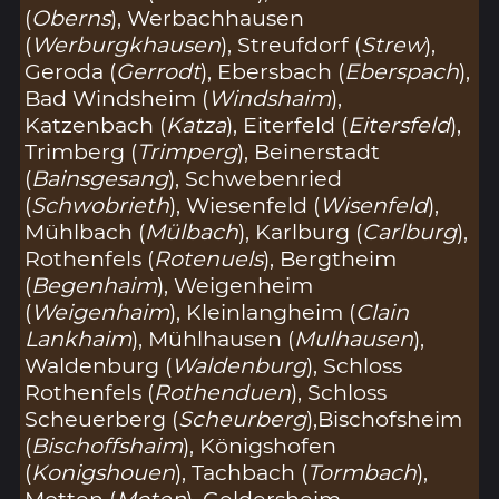
(
Oberns
), Werbachhausen
(
Werburgkhausen
), Streufdorf (
Strew
),
Geroda (
Gerrodt
), Ebersbach (
Eberspach
),
Bad Windsheim (
Windshaim
),
Katzenbach (
Katza
), Eiterfeld (
Eitersfeld
),
Trimberg (
Trimperg
), Beinerstadt
(
Bainsgesang
), Schwebenried
(
Schwobrieth
), Wiesenfeld (
Wisenfeld
),
Mühlbach (
Mülbach
), Karlburg (
Carlburg
),
Rothenfels (
Rotenuels
), Bergtheim
(
Begenhaim
), Weigenheim
(
Weigenhaim
), Kleinlangheim (
Clain
Lankhaim
), Mühlhausen (
Mulhausen
),
Waldenburg (
Waldenburg
), Schloss
Rothenfels (
Rothenduen
), Schloss
Scheuerberg (
Scheurberg
),Bischofsheim
(
Bischoffshaim
), Königshofen
(
Konigshouen
), Tachbach (
Tormbach
),
Motten (
Moten
), Geldersheim