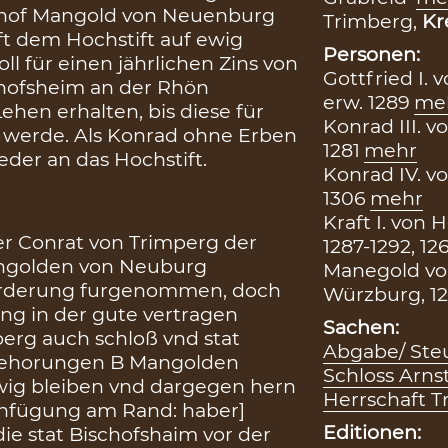
ischof Mangold von Neuenburg
Trimberg,
Kr
ft dem Hochstift auf ewig
Personen:
ll für einen jährlichen Zins von
Gottfried I.
chofsheim an der Rhön
erw. 1289
me
 Lehen erhalten, bis diese für
Konrad III. v
t werde. Als Konrad ohne Erben
1281
mehr
ieder an das Hochstift.
Konrad IV. vo
1306
mehr
Kraft I. von
r Conrat von Trimperg der
1287-1292, 12
angolden von Neuburg
Manegold vo
vorderung furgenommen, doch
Würzburg, 12
rung in der gute vertragen
Sachen:
perg auch schloß vnd stat
Abgabe/ Steu
ngehorungen B Mangolden
Schloss Arns
wig bleiben vnd dargegen hern
Herrschaft T
infügung am Rand: haber]
Editionen:
die stat Bischofshaim vor der