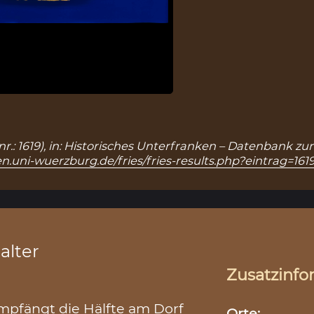
snr.: 1619), in: Historisches Unterfranken – Datenbank zu
n.uni-wuerzburg.de/fries/fries-results.php?eintrag=161
alter
Zusatzinfo
empfängt die Hälfte am Dorf
Orte: