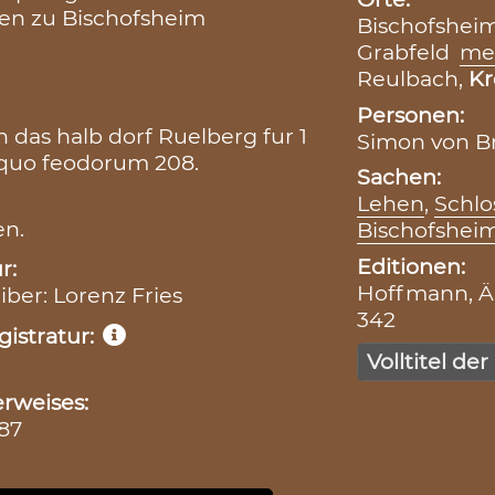
hen zu Bischofsheim
Bischofshei
Grabfeld
me
Reulbach,
Kr
Personen:
das halb dorf Ruelberg fur 1
Simon von B
iquo feodorum 208.
Sachen:
Lehen
,
Schlo
en.
Bischofshei
Editionen:
r:
Hoffmann, Äl
iber: Lorenz Fries
342
istratur:
Volltitel der
rweises:
687