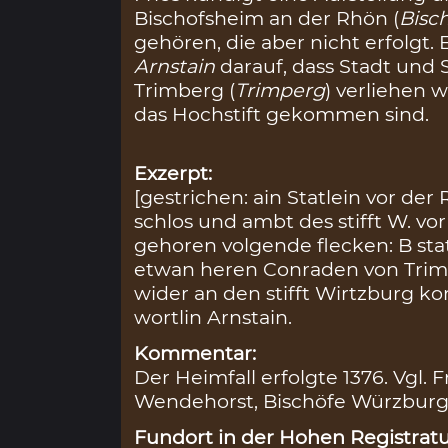
Bischofsheim an der Rhön (
Bisc
gehören, die aber nicht erfolgt. 
Arnstain
darauf, dass Stadt und 
Trimberg (
Trimperg
) verliehen 
das Hochstift gekommen sind.
Exzerpt:
[gestrichen: ain Statlein vor de
schlos und ambt des stifft W. vo
gehoren volgende flecken: B stat
etwan heren Conraden von Tri
wider an den stifft Wirtzburg 
wortlin Arnstain.
Kommentar:
Der Heimfall erfolgte 1376. Vgl. Fr
Wendehorst, Bischöfe Würzburg 2,
Fundort in der Hohen Registratu