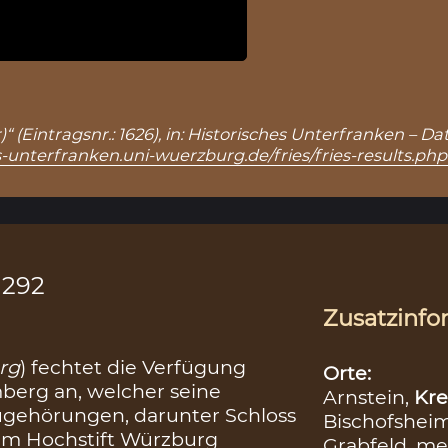
“ (Eintragsnr.: 1626), in: Historisches Unterfranken – 
s-unterfranken.uni-wuerzburg.de/fries/fries-results.ph
.1292
Zusatzinfo
rg
) fechtet die Verfügung
Orte:
imberg an, welcher seine
Arnstein,
Kre
Zugehörungen, darunter Schloss
Bischofshei
dem Hochstift Würzburg
Grabfeld
me