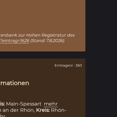
Datenbank zur Hohen Registratur des
p?eintrag=1626
(Stand: 7.8.2026).
Eintragsnr.: 383
rmationen
is:
Main-Spessart
mehr
m an der Rhön,
Kreis:
Rhön-
hr