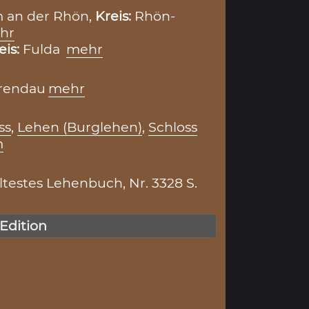
m an der Rhön,
Kreis:
Rhön-
hr
eis:
Fulda
mehr
rendau
mehr
ss
,
Lehen (Burglehen)
,
Schloss
m
testes Lehenbuch, Nr. 3328 S.
 Edition