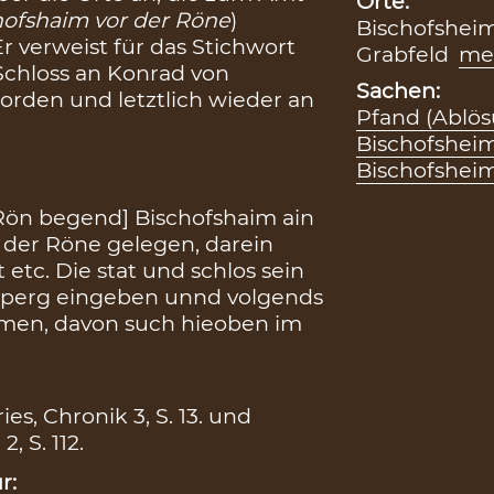
Orte:
hofshaim vor der Röne
)
Bischofshei
Er verweist für das Stichwort
Grabfeld
me
Schloss an Konrad von
Sachen:
worden und letztlich wieder an
Pfand (Ablös
Bischofshei
Bischofshei
r Rön begend] Bischofshaim ain
r der Röne gelegen, darein
 etc. Die stat und schlos sein
mperg eingeben unnd volgends
komen, davon such hieoben im
ies, Chronik 3, S. 13. und
 S. 112.
r: