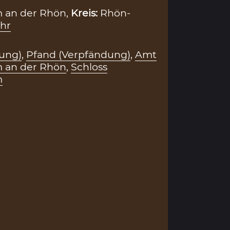
m an der Rhön,
Kreis:
Rhön-
hr
ung)
,
Pfand (Verpfändung)
,
Amt
m an der Rhön
,
Schloss
m