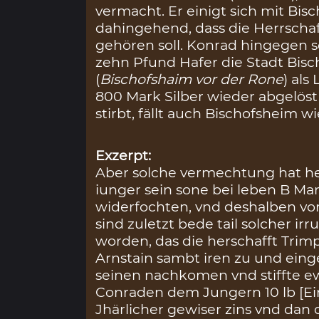
vermacht. Er einigt sich mit B
dahingehend, dass die Herrscha
gehören soll. Konrad hingegen so
zehn Pfund Hafer die Stadt Bis
(
Bischofshaim vor der Rone
) als
800 Mark Silber wieder abgelös
stirbt, fällt auch Bischofsheim w
Exzerpt:
Aber solche vermechtung hat he
iunger sein sone bei leben B M
widerfochten, vnd deshalben 
sind zuletzt bede tail solcher ir
worden, das die herschafft Trim
Arnstain sambt iren zu und ei
seinen nachkomen vnd stiffte e
Conraden dem Jungern 10 lb [E
Jhärlicher gewiser zins vnd dan 