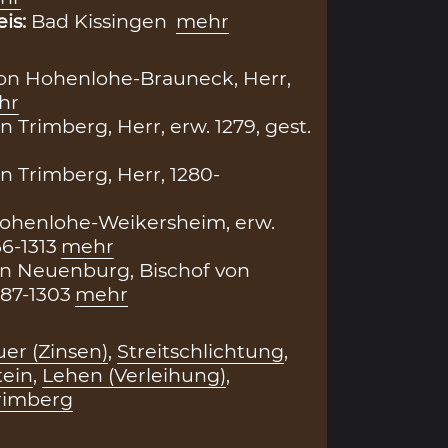
eis:
Bad Kissingen
mehr
 von Hohenlohe-Brauneck, Herr,
hr
on Trimberg, Herr, erw. 1279, gest.
n Trimberg, Herr, 1280-
 Hohenlohe-Weikersheim, erw.
66-1313
mehr
n Neuenburg, Bischof von
87-1303
mehr
er (Zinsen)
,
Streitschlichtung
,
tein
,
Lehen (Verleihung)
,
rimberg