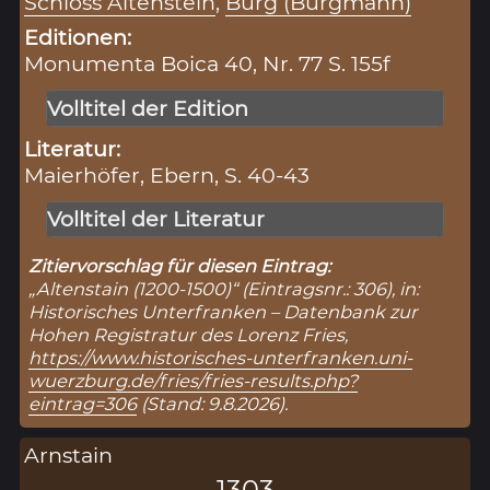
Schloss Altenstein
,
Burg (Burgmann)
Editionen:
Monumenta Boica 40, Nr. 77 S. 155f
Volltitel der Edition
Literatur:
Maierhöfer, Ebern, S. 40-43
Volltitel der Literatur
Zitiervorschlag für diesen Eintrag:
„Altenstain (1200-1500)“ (Eintragsnr.: 306), in:
Historisches Unterfranken – Datenbank zur
Hohen Registratur des Lorenz Fries,
https://www.historisches-unterfranken.uni-
wuerzburg.de/fries/fries-results.php?
eintrag=306
(Stand: 9.8.2026).
Arnstain
1303