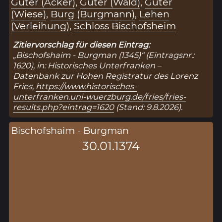
Güter (Acker)
,
Güter (Wald)
,
Güter
(Wiese)
,
Burg (Burgmann)
,
Lehen
(Verleihung)
,
Schloss Bischofsheim
Zitiervorschlag für diesen Eintrag:
„Bischofshaim - Burgman (1345)“ (Eintragsnr.:
1620), in: Historisches Unterfranken –
Datenbank zur Hohen Registratur des Lorenz
Fries,
https://www.historisches-
unterfranken.uni-wuerzburg.de/fries/fries-
results.php?eintrag=1620
(Stand: 9.8.2026).
Bischofshaim - Burgman
30.01.1374