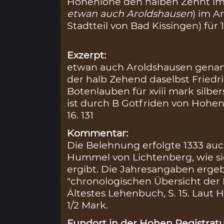
Hohenlohe den halben Zehnt im
etwan auch Aroldshausen
) im A
Stadtteil von Bad Kissingen) für 
Exzerpt:
etwan auch Aroldshausen genan
der halb Zehend daselbst Fried
Botenlauben für xviii mark silbe
ist durch B Gotfriden von Hohen
16. 131
Kommentar:
Die Belehnung erfolgte 1333 au
Hummel von Lichtenberg, wie sic
ergibt. Die Jahresangaben ergeb
"chronologischen Übersicht der 
Ältestes Lehenbuch, S. 15. Lau
1/2 Mark.
Fundort in der Hohen Registratu