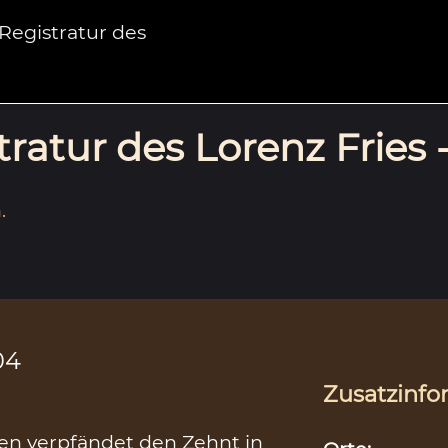
egistratur des
ratur des Lorenz Fries 
.
04
Zusatzinfo
en verpfändet den Zehnt in