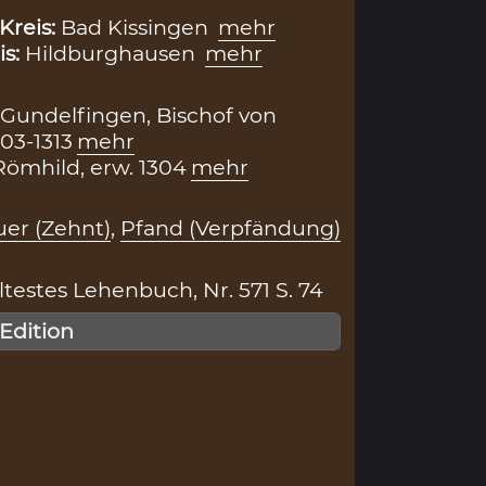
Kreis:
Bad Kissingen
mehr
is:
Hildburghausen
mehr
Gundelfingen, Bischof von
03-1313
mehr
ömhild, erw. 1304
mehr
er (Zehnt)
,
Pfand (Verpfändung)
testes Lehenbuch, Nr. 571 S. 74
 Edition