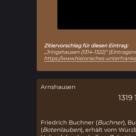
Zitiervorschlag für diesen Eintrag:
„Jringshausen (1314-1322)“ (Eintragsn
https://www.historisches-unterfranke
Arnshausen
1319 
Friedrich Buchner (
Buchner
), 
(
Botenlauben
), erhält vom Würz