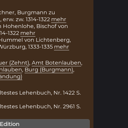
uchner, Burgmann zu
 erw. zw. 1314-1322
mehr
n Hohenlohe, Bischof von
14-1322
mehr
 Hummel von Lichtenberg,
Würzburg, 1333-1335
mehr
er (Zehnt)
,
Amt Botenlauben
,
enlauben
,
Burg (Burgmann)
,
fändung)
testes Lehenbuch, Nr. 1422 S.
testes Lehenbuch, Nr. 2961 S.
 Edition