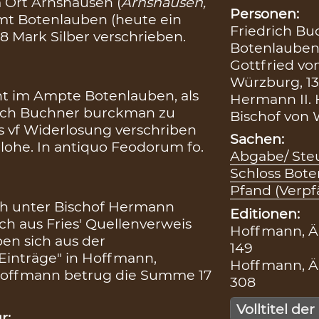
 Ort Arnshausen (
Arnshausen,
Personen:
mt Botenlauben (heute ein
Friedrich B
18 Mark Silber verschrieben.
Botenlauben,
Gottfried vo
Würzburg, 13
t im Ampte Botenlauben, als
Hermann II.
rich Buchner burckman zu
Bischof von 
rs vf Widerlosung verschriben
Sachen:
lohe. In antiquo Feodorum fo.
Abgabe/ Steu
Schloss Bot
Pfand (Verp
ch unter Bischof Hermann
Editionen:
h aus Fries' Quellenverweis
Hoffmann, Äl
en sich aus der
149
Einträge" in Hoffmann,
Hoffmann, Äl
t Hoffmann betrug die Summe 17
308
Volltitel der
r: