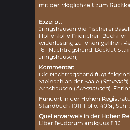
mit der Möglichkeit zum Rückkau
Exzerpt:
Jringshausen die Fischerei dasel
Hohenlohe Fridrichen Buchner fur
widerlosung zu lehen gelihen R
16. [Nachtragshand: Bocklat Sta
Jringshausen]
Kommentar:
Die Nachtragshand fügt folgende
Steinach an der Saale (
Stainach
)
Arnshausen (
Arnshausen
), Ehri
Fundort in der Hohen Registratu
Standbuch 1011, Folio: 406r, Schr
Quellenverweis in der Hohen Reg
Liber feudorum antiquus f. 16