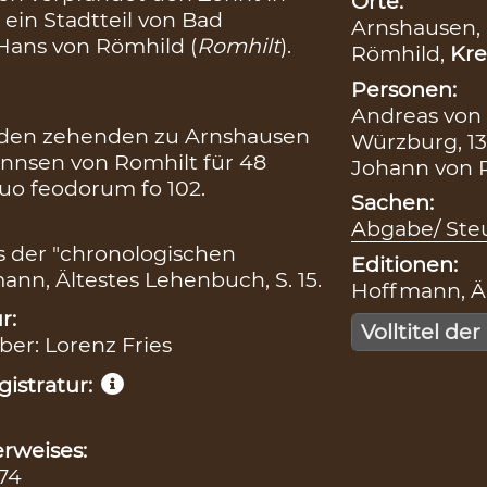
Orte:
e ein Stadtteil von Bad
Arnshausen,
 Hans von Römhild (
Romhilt
).
Römhild,
Kre
Personen:
Andreas von 
 den zehenden zu Arnshausen
Würzburg, 13
annsen von Romhilt für 48
Johann von R
quo feodorum fo 102.
Sachen:
Abgabe/ Steu
s der "chronologischen
Editionen:
ann, Ältestes Lehenbuch, S. 15.
Hoffmann, Äl
r:
Volltitel der
iber: Lorenz Fries
istratur:
rweises:
474