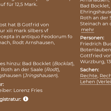
f für 12,5 Mark.
Bad Bocklet
Ehringshaus
Roth an der 
Steinach an 
bst hat B Gotfrid von
mehr
 xiii mark silbers vf
ecepta in antiquo Feodorum fo
Personen:
inach, Rodt Arnshausen,
Friedrich B
Botenlauben,
Gottfried vo
Würzburg, 13
s hinzu: Bad Bocklet (
Bocklat
),
, Roth an der Saale (
Rodt
),
Sachen:
ngshausen (
Jringshausen
).
Rechte
,
Rech
Lehen (Verle
r:
eiber: Lorenz Fries
istratur: