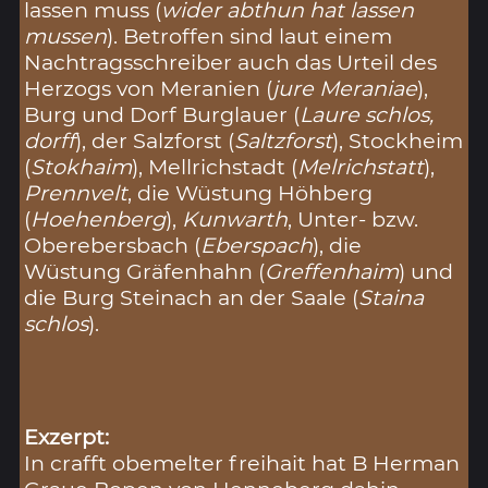
lassen muss (
wider abthun hat lassen
mussen
). Betroffen sind laut einem
Nachtragsschreiber auch das Urteil des
Herzogs von Meranien (
jure Meraniae
),
Burg und Dorf Burglauer (
Laure schlos,
dorff
), der Salzforst (
Saltzforst
), Stockheim
(
Stokhaim
), Mellrichstadt (
Melrichstatt
),
Prennvelt
, die Wüstung Höhberg
(
Hoehenberg
),
Kunwarth
, Unter- bzw.
Oberebersbach (
Eberspach
), die
Wüstung Gräfenhahn (
Greffenhaim
) und
die Burg Steinach an der Saale (
Staina
schlos
).
Exzerpt:
In crafft obemelter freihait hat B Herman