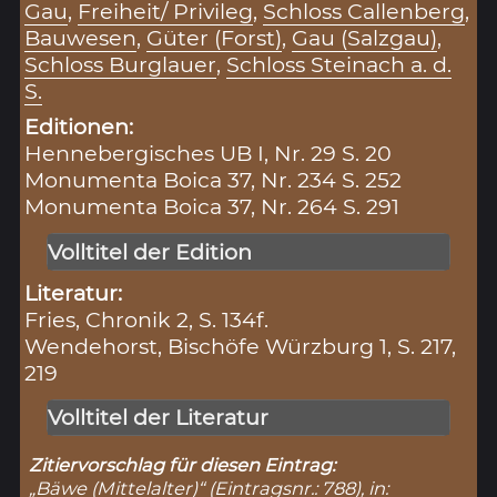
Gau
,
Freiheit/ Privileg
,
Schloss Callenberg
,
Bauwesen
,
Güter (Forst)
,
Gau (Salzgau)
,
Schloss Burglauer
,
Schloss Steinach a. d.
S.
Editionen:
Hennebergisches UB I, Nr. 29 S. 20
Monumenta Boica 37, Nr. 234 S. 252
Monumenta Boica 37, Nr. 264 S. 291
Volltitel der Edition
Literatur:
Fries, Chronik 2, S. 134f.
Wendehorst, Bischöfe Würzburg 1, S. 217,
219
Volltitel der Literatur
Zitiervorschlag für diesen Eintrag:
„Bäwe (Mittelalter)“ (Eintragsnr.: 788), in: