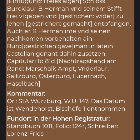
[Einfügung: freies aigen] Schloss
Burcklaur B Herman vnd seinem Stifft
frei vfgeben vnd [gestrichen: wider] zu
lehen [gestrichen: gemacht] entpfangen,
Auch er B Herman ime vnd seinen
nachkomen vorbehalten ain
Burg[gestrichen:gave]man in latein
Castellan genant dahin zusetzen,
Capitulari fo 81d [Nachtragshand am
Rand: Marschalk Ampt, Vnderlaur,
Saltzburg, Osterburg, Lucernach,
Haselbach]
Kommentar:
Or.: StA Würzburg, W.U. 147. Das Datum
ist Wendehorst, Bischöfe 1 entnommen.
Fundort in der Hohen Registratur:
Standbuch 1011, Folio: 124r, Schreiber:
Lorenz Fries