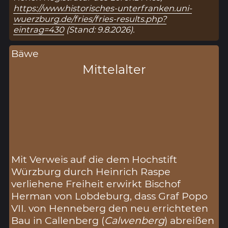
https://www.historisches-unterfranken.uni-
wuerzburg.de/fries/fries-results.php?
eintrag=430
(Stand: 9.8.2026).
Bäwe
Mittelalter
Mit Verweis auf die dem Hochstift
Würzburg durch Heinrich Raspe
verliehene Freiheit erwirkt Bischof
Herman von Lobdeburg, dass Graf Popo
VII. von Henneberg den neu errichteten
Bau in Callenberg (
Calwenberg
) abreißen