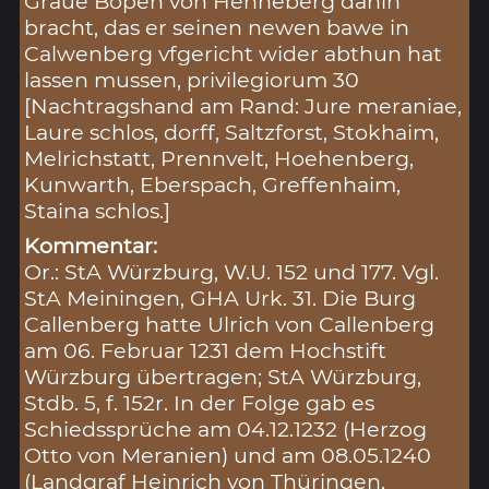
Graue Bopen von Henneberg dahin
bracht, das er seinen newen bawe in
Calwenberg vfgericht wider abthun hat
lassen mussen, privilegiorum 30
[Nachtragshand am Rand: Jure meraniae,
Laure schlos, dorff, Saltzforst, Stokhaim,
Melrichstatt, Prennvelt, Hoehenberg,
Kunwarth, Eberspach, Greffenhaim,
Staina schlos.]
Kommentar:
Or.: StA Würzburg, W.U. 152 und 177. Vgl.
StA Meiningen, GHA Urk. 31. Die Burg
Callenberg hatte Ulrich von Callenberg
am 06. Februar 1231 dem Hochstift
Würzburg übertragen; StA Würzburg,
Stdb. 5, f. 152r. In der Folge gab es
Schiedssprüche am 04.12.1232 (Herzog
Otto von Meranien) und am 08.05.1240
(Landgraf Heinrich von Thüringen,