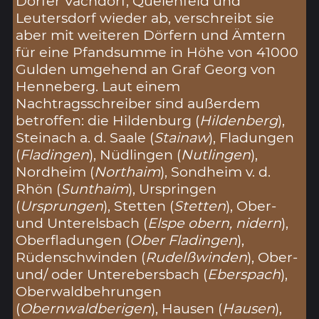
Dörfer Vachdorf, Queienfeld und
Leutersdorf wieder ab, verschreibt sie
aber mit weiteren Dörfern und Ämtern
für eine Pfandsumme in Höhe von 41000
Gulden umgehend an Graf Georg von
Henneberg. Laut einem
Nachtragsschreiber sind außerdem
betroffen: die Hildenburg (
Hildenberg
),
Steinach a. d. Saale (
Stainaw
), Fladungen
(
Fladingen
), Nüdlingen (
Nutlingen
),
Nordheim (
Northaim
), Sondheim v. d.
Rhön (
Sunthaim
), Urspringen
(
Ursprungen
), Stetten (
Stetten
), Ober-
und Unterelsbach (
Elspe obern, nidern
),
Oberfladungen (
Ober Fladingen
),
Rüdenschwinden (
Rudelßwinden
), Ober-
und/ oder Unterebersbach (
Eberspach
),
Oberwaldbehrungen
(
Obernwaldberigen
), Hausen (
Hausen
),