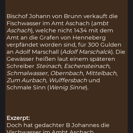
Bischof Johann von Brunn verkauft die
Fischwasser im Amt Aschach (
ambt
Aschach
), welche nicht 1434 mit dem
Amt an die Grafen von Henneberg
verpfändet worden sind, für 300 Gulden
an Adolf Marschall (
Adolf Marschalck
). Die
Gewässer heißen laut einem späteren
Schreiber
Steinach
,
Eschensteinach
,
Schmalwasser
,
Obernbach
,
Mittelbach
,
Zum Aurbach
,
Wulffersbach
und
Schmale Sinn (
Wenig Sinne
).
Exzerpt:
Doch hat gedachter B Johannes die
Vischwasser im Ambt Aschach