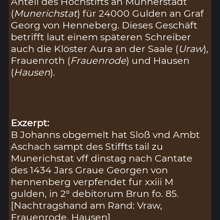
Anteil des Hochstifts an Münnerstadt
(
Munerichstat
) für 24000 Gulden an Graf
Georg von Henneberg. Dieses Geschäft
betrifft laut einem späteren Schreiber
auch die Klöster Aura an der Saale (
Uraw
),
Frauenroth (
Frauenrode
) und Hausen
(
Hausen
).
Exzerpt:
B Johanns obgemelt hat Sloß vnd Ambt
Aschach sampt des Stiffts tail zu
Munerichstat vff dinstag nach Cantate
des 1434 Jars Graue Georgen von
hennenberg verpfendet fur xxiii M
gulden, in 2° debitorum Brun fo. 85.
[Nachtragshand am Rand: Vraw,
Frauenrode, Hausen]