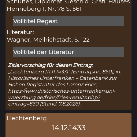
Schultes, Diplomat. Gesch.d. Gräfl. Hauses
Henneberg 1, Nr. 78 S. 561
Volltitel Regest
Literatur:
Wagner, Mellrichstadt, S. 122
Volltitel der Literatur
Zitiervorschlag für diesen Eintrag:
„Liechtenberg (11.11.1433)“ (Eintragsnr.: 860), in:
Historisches Unterfranken – Datenbank zur
Hohen Registratur des Lorenz Fries,
https://www.historisches-unterfranken.uni-
wuerzburg.de/fries/fries-results.php?
eintrag=860
(Stand: 7.8.2026).
Liechtenberg
14.12.1433