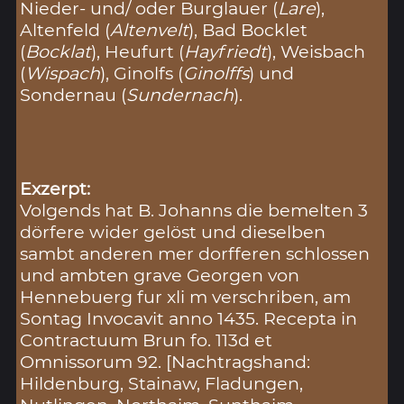
Nieder- und/ oder Burglauer (
Lare
),
Altenfeld (
Altenvelt
), Bad Bocklet
(
Bocklat
), Heufurt (
Hayfriedt
), Weisbach
(
Wispach
), Ginolfs (
Ginolffs
) und
Sondernau (
Sundernach
).
Exzerpt:
Volgends hat B. Johanns die bemelten 3
dörfere wider gelöst und dieselben
sambt anderen mer dorfferen schlossen
und ambten grave Georgen von
Hennebuerg fur xli m verschriben, am
Sontag Invocavit anno 1435. Recepta in
Contractuum Brun fo. 113d et
Omnissorum 92. [Nachtragshand:
Hildenburg, Stainaw, Fladungen,