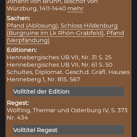
Johann von Brunn, Bischof von
Würzburg, 1411-1440
mehr
Sachen:
Pfand (Ablösung)
,
Schloss Hildenburg
(Burgruine im Lk Rhön-Grabfeld)
,
Pfand
(Verpfändung)
Editionen:
Hennebergisches UB VII, Nr. 31 S. 25
Hennebergisches UB VII, Nr. 61 S. 50
Schultes, Diplomat. Gesch.d. Gräfl. Hauses
Henneberg 1, Nr. 81S. 567
Volltitel der Edition
Regest:
Wölfing, Themar und Osterburg IV, S. 373
Nr. 434
Volltitel Regest