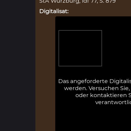
StA Würzburg, ldf 77, S. 879
Digitalisat:
Das angeforderte Digitali
werden. Versuchen Sie, 
oder kontaktieren Si
verantwortli