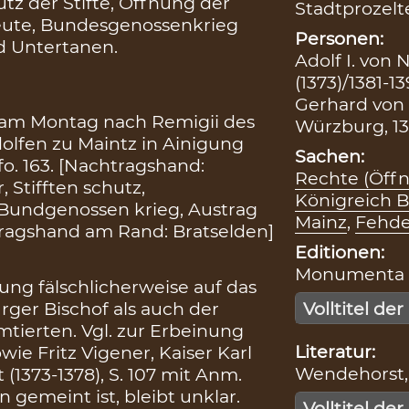
tz der Stifte, Öffnung der
Stadtprozelt
beute, Bundesgenossenkrieg
Personen:
d Untertanen.
Adolf I. von 
(1373)/1381-1
Gerhard von 
h am Montag nach Remigii des
Würzburg, 1
dolfen zu Maintz in Ainigung
Sachen:
o. 163. [Nachtragshand:
Rechte (Öff
 Stifften schutz,
Königreich
 Bundgenossen krieg, Austrag
Mainz
,
Fehde
tragshand am Rand: Bratselden]
Editionen:
Monumenta Bo
nung fälschlicherweise auf das
rger Bischof als auch der
Volltitel der
mtierten. Vgl. zur Erbeinung
Literatur:
wie Fritz Vigener, Kaiser Karl
Wendehorst, 
 (1373-1378), S. 107 mit Anm.
 gemeint ist, bleibt unklar.
Volltitel der