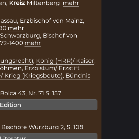
en,
Kreis:
Miltenberg
mehr
Nassau, Erzbischof von Mainz,
390
mehr
Schwarzburg, Bischof von
372-1400
mehr
nungsrecht)
,
König (HRR)/ Kaiser
,
 Böhmen
,
Erzbistum/ Erzstift
/ Krieg (Kriegsbeute)
,
Bündnis
ica 43, Nr. 71 S. 157
 Edition
Bischöfe Würzburg 2, S. 108
 Literatur