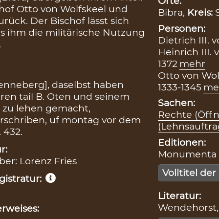
Orte:
chof Otto von Wolfskeel und
Bibra,
Kreis:
urück. Der Bischof lässt sich
Personen:
as ihm die militärische Nutzung
Dietrich III. 
.
Heinrich III. 
1372
mehr
Otto von Wol
 Henneberg], daselbst haben
1333-1345
me
iren tail B. Oten und seinem
Sachen:
nd zu lehen gemacht,
Rechte (Öff
erschriben, uf montag vor dem
(Lehnsauftr
 432.
Editionen:
r:
Monumenta Bo
iber: Lorenz Fries
Volltitel der
istratur:
Literatur:
Wendehorst, 
rweises: