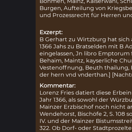
Böhmen, Mainz, Kaiserwahl, Schu
Burgen, Aufteilung von Kriegs
und Prozessrecht für Herren un
Exzerpt:
B Gerhart zu Wirtzburg hat sic
1366 Jahs zu Bratselden mit B A
eingelassen, Jn libro Emptorum f
Behaim, Maintz, kayserliche Chur,
Vestenoffnung, Beuth thailung,
der hern vnd vnderthan.] [Nach
Kommentar:
Lorenz Fries datiert diese Erbei
Jahr 1366, als sowohl der Würzbu
Mainzer Erzbischof noch nicht a
Wendehorst, Bischöfe 2, S. 108 so
IV. und der Mainzer Bistumsstreit
322. Ob Dorf- oder Stadtprozelten