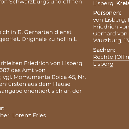
von Schwarzburgs und öffnen
Lisberg,
Krei
Personen:
von Lisberg,
Friedrich von
ich in B. Gerharten dienst
Gerhard von 
eoffet. Originale zu hof in L
Würzburg, 1
Sachen:
Rechte (Öff
erhielten Friedrich von Lisberg
Lisberg
1387 das Amt von
; vgl. Momumenta Boica 45, Nr.
chenfürsten aus dem Hause
sangabe orientiert sich an der
r:
iber: Lorenz Fries