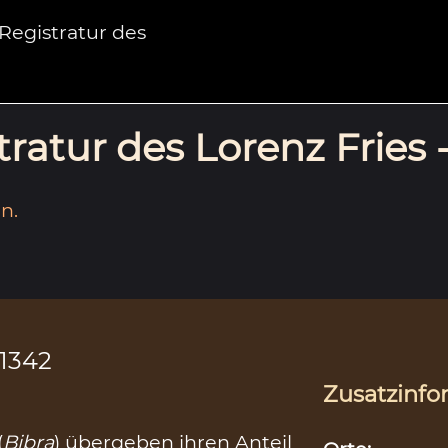
egistratur des
ratur des Lorenz Fries 
n.
.1342
Zusatzinfo
(
Bibra
) übergeben ihren Anteil