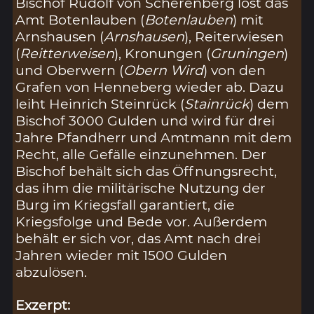
Bischof Rudolf von Scherenberg löst das
Amt Botenlauben (
Botenlauben
) mit
Arnshausen (
Arnshausen
), Reiterwiesen
(
Reitterweisen
), Kronungen (
Gruningen
)
und Oberwern (
Obern Wird
) von den
Grafen von Henneberg wieder ab. Dazu
leiht Heinrich Steinrück (
Stainrück
) dem
Bischof 3000 Gulden und wird für drei
Jahre Pfandherr und Amtmann mit dem
Recht, alle Gefälle einzunehmen. Der
Bischof behält sich das Öffnungsrecht,
das ihm die militärische Nutzung der
Burg im Kriegsfall garantiert, die
Kriegsfolge und Bede vor. Außerdem
behält er sich vor, das Amt nach drei
Jahren wieder mit 1500 Gulden
abzulösen.
Exzerpt: