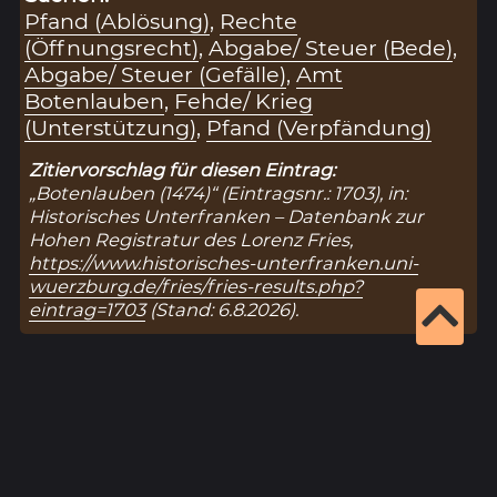
Pfand (Ablösung)
,
Rechte
(Öffnungsrecht)
,
Abgabe/ Steuer (Bede)
,
Abgabe/ Steuer (Gefälle)
,
Amt
Botenlauben
,
Fehde/ Krieg
(Unterstützung)
,
Pfand (Verpfändung)
Zitiervorschlag für diesen Eintrag:
„Botenlauben (1474)“ (Eintragsnr.: 1703), in:
Historisches Unterfranken – Datenbank zur
Hohen Registratur des Lorenz Fries,
https://www.historisches-unterfranken.uni-
wuerzburg.de/fries/fries-results.php?
eintrag=1703
(Stand: 6.8.2026).
Ergebnisseite 1 von 1
1