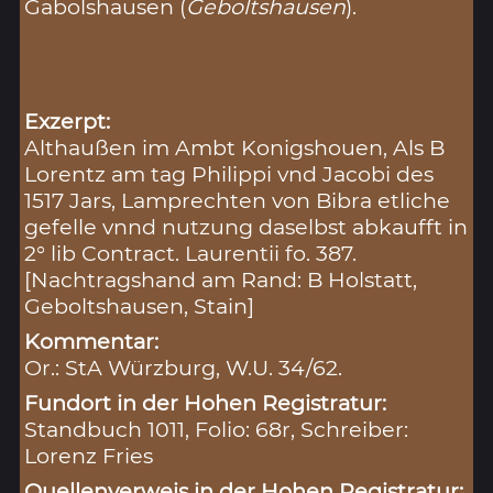
Gabolshausen (
Geboltshausen
).
Exzerpt:
Althaußen im Ambt Konigshouen, Als B
Lorentz am tag Philippi vnd Jacobi des
1517 Jars, Lamprechten von Bibra etliche
gefelle vnnd nutzung daselbst abkaufft in
2° lib Contract. Laurentii fo. 387.
[Nachtragshand am Rand: B Holstatt,
Geboltshausen, Stain]
Kommentar:
Or.: StA Würzburg, W.U. 34/62.
Fundort in der Hohen Registratur:
Standbuch 1011, Folio: 68r, Schreiber:
Lorenz Fries
Quellenverweis in der Hohen Registratur: