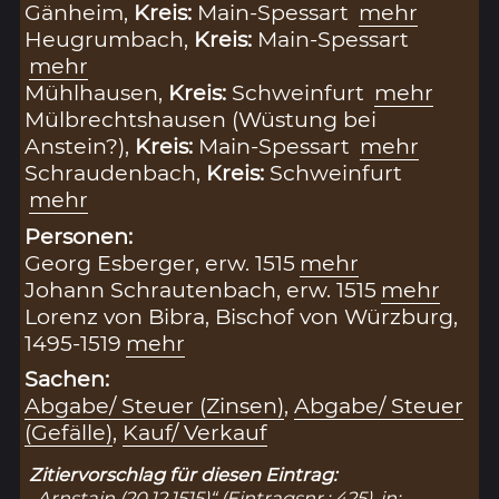
Gänheim,
Kreis:
Main-Spessart
mehr
Heugrumbach,
Kreis:
Main-Spessart
mehr
Mühlhausen,
Kreis:
Schweinfurt
mehr
Mülbrechtshausen (Wüstung bei
Anstein?),
Kreis:
Main-Spessart
mehr
Schraudenbach,
Kreis:
Schweinfurt
mehr
Personen:
Georg Esberger, erw. 1515
mehr
Johann Schrautenbach, erw. 1515
mehr
Lorenz von Bibra, Bischof von Würzburg,
1495-1519
mehr
Sachen:
Abgabe/ Steuer (Zinsen)
,
Abgabe/ Steuer
(Gefälle)
,
Kauf/ Verkauf
Zitiervorschlag für diesen Eintrag:
„Arnstain (20.12.1515)“ (Eintragsnr.: 425), in: