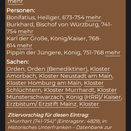
mehr
Personen:
Bonifatius, Heiliger, 673-754
mehr
Burkhard, Bischof von Würzburg, 741-
754
mehr
Karl der Große, König/Kaiser, 768-
814
mehr
Pippin der Jüngere, König, 751-768
mehr
Sachen:
Orden
,
Orden (Benediktiner)
,
Kloster
Amorbach
,
Kloster Neustadt am Main
,
Kloster Homburg am Main
,
Kloster
Schlüchtern
,
Kloster Murrhardt
,
Kloster
Münsterschwarzach
,
König (HRR)/ Kaiser
,
Erzbistum/ Erzstift Mainz
,
Kloster
Zitiervorschlag für diesen Eintrag:
„Murrhart (741-754)“ (Eintragsnr.: 4829), in:
Historisches Unterfranken – Datenbank zur