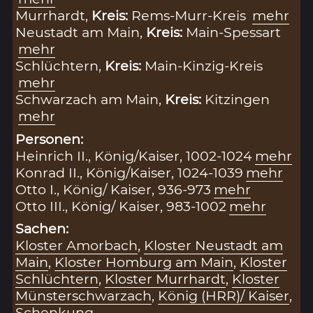
Murrhardt,
Kreis:
Rems-Murr-Kreis
mehr
Neustadt am Main,
Kreis:
Main-Spessart
mehr
Schlüchtern,
Kreis:
Main-Kinzig-Kreis
mehr
Schwarzach am Main,
Kreis:
Kitzingen
mehr
Personen:
Heinrich II., König/Kaiser, 1002-1024
mehr
Konrad II., König/Kaiser, 1024-1039
mehr
Otto I., König/ Kaiser, 936-973
mehr
Otto III., König/ Kaiser, 983-1002
mehr
Sachen:
Kloster Amorbach
,
Kloster Neustadt am
Main
,
Kloster Homburg am Main
,
Kloster
Schlüchtern
,
Kloster Murrhardt
,
Kloster
Münsterschwarzach
,
König (HRR)/ Kaiser
,
Schenkung