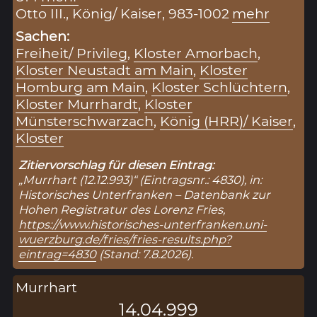
Otto III., König/ Kaiser, 983-1002
mehr
Sachen:
Freiheit/ Privileg
,
Kloster Amorbach
,
Kloster Neustadt am Main
,
Kloster
Homburg am Main
,
Kloster Schlüchtern
,
Kloster Murrhardt
,
Kloster
Münsterschwarzach
,
König (HRR)/ Kaiser
,
Kloster
Zitiervorschlag für diesen Eintrag:
„Murrhart (12.12.993)“ (Eintragsnr.: 4830), in:
Historisches Unterfranken – Datenbank zur
Hohen Registratur des Lorenz Fries,
https://www.historisches-unterfranken.uni-
wuerzburg.de/fries/fries-results.php?
eintrag=4830
(Stand: 7.8.2026).
Murrhart
14.04.999