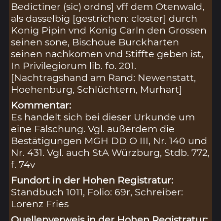
Bedictiner (sic) ordns] vff dem Otenwald,
als dasselbig [gestrichen: closter] durch
Konig Pipin vnd Konig Carln den Grossen
seinen sone, Bischoue Burckharten
seinen nachkomen vnd Stiffte geben ist,
In Privilegiorum lib. fo. 201.
[Nachtragshand am Rand: Newenstatt,
Hoehenburg, Schlüchtern, Murhart]
Kommentar:
Es handelt sich bei dieser Urkunde um
eine Fälschung. Vgl. außerdem die
Bestätigungen MGH DD O III, Nr. 140 und
Nr. 431. Vgl. auch StA Würzburg, Stdb. 772,
f. 74v
Fundort in der Hohen Registratur:
Standbuch 1011, Folio: 69r, Schreiber:
Lorenz Fries
Quellenverweis in der Hohen Registratur: