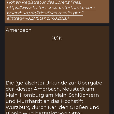
Hohen Registratur des Lorenz Fries,
https://www.historisches-unterfranken.uni-
wuerzburg.de/fries/fries-results.php?
eintrag=4829
(Stand: 7.8.2026).
Amerbach
936
Die (gefälschte) Urkunde zur Übergabe
der Klöster Amorbach, Neustadt am
Main, Homburg am Main, Schlüchtern
und Murrhardt an das Hochstift
Würzburg durch Karl den Großen und
Pippin wird bestätigt von Otto I.