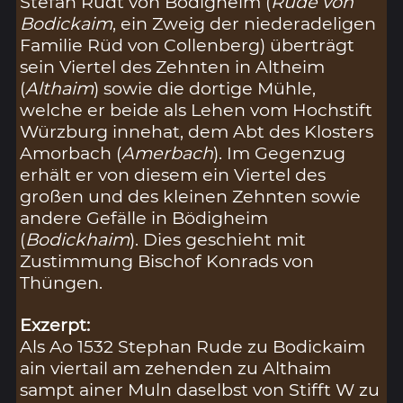
Stefan Rüdt von Bödigheim (
Rude von
Bodickaim
, ein Zweig der niederadeligen
Familie Rüd von Collenberg) überträgt
sein Viertel des Zehnten in Altheim
(
Althaim
) sowie die dortige Mühle,
welche er beide als Lehen vom Hochstift
Würzburg innehat, dem Abt des Klosters
Amorbach (
Amerbach
). Im Gegenzug
erhält er von diesem ein Viertel des
großen und des kleinen Zehnten sowie
andere Gefälle in Bödigheim
(
Bodickhaim
). Dies geschieht mit
Zustimmung Bischof Konrads von
Thüngen.
Exzerpt:
Als Ao 1532 Stephan Rude zu Bodickaim
ain viertail am zehenden zu Althaim
sampt ainer Muln daselbst von Stifft W zu