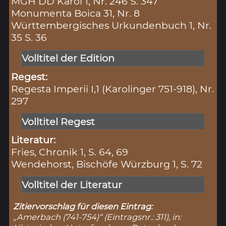
MGH DD Karol 1, Nr. 246 S. 347
Monumenta Boica 31, Nr. 8
Württembergisches Urkundenbuch 1, Nr.
35 S. 36
Volltitel der Edition
Regest:
Regesta Imperii I,1 (Karolinger 751-918), Nr.
297
Volltitel Regest
Literatur:
Fries, Chronik 1, S. 64, 69
Wendehorst, Bischöfe Würzburg 1, S. 72
Volltitel der Literatur
Zitiervorschlag für diesen Eintrag:
„Amerbach (741-754)“ (Eintragsnr.: 311), in: