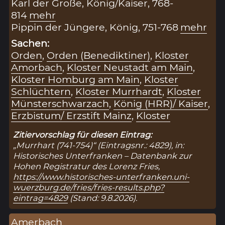
Karl der Große, König/Kaiser, 768-
814
mehr
Pippin der Jüngere, König, 751-768
mehr
Sachen:
Orden
,
Orden (Benediktiner)
,
Kloster
Amorbach
,
Kloster Neustadt am Main
,
Kloster Homburg am Main
,
Kloster
Schlüchtern
,
Kloster Murrhardt
,
Kloster
Münsterschwarzach
,
König (HRR)/ Kaiser
,
Erzbistum/ Erzstift Mainz
,
Kloster
Zitiervorschlag für diesen Eintrag:
„Murrhart (741-754)“ (Eintragsnr.: 4829), in:
Historisches Unterfranken – Datenbank zur
Hohen Registratur des Lorenz Fries,
https://www.historisches-unterfranken.uni-
wuerzburg.de/fries/fries-results.php?
eintrag=4829
(Stand: 9.8.2026).
Amerbach