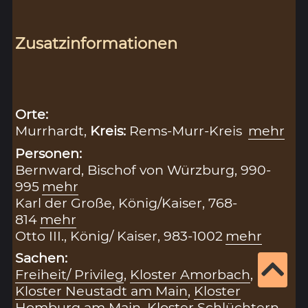
Zusatzinformationen
Orte:
Murrhardt,
Kreis:
Rems-Murr-Kreis
mehr
Personen:
Bernward, Bischof von Würzburg, 990-
995
mehr
Karl der Große, König/Kaiser, 768-
814
mehr
Otto III., König/ Kaiser, 983-1002
mehr
Sachen:
Freiheit/ Privileg
,
Kloster Amorbach
,
Kloster Neustadt am Main
,
Kloster
Homburg am Main
,
Kloster Schlüchtern
,