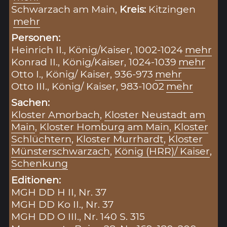
Schwarzach am Main,
Kreis:
Kitzingen
mehr
Personen:
Heinrich II., König/Kaiser, 1002-1024
mehr
Konrad II., König/Kaiser, 1024-1039
mehr
Otto I., König/ Kaiser, 936-973
mehr
Otto III., König/ Kaiser, 983-1002
mehr
Sachen:
Kloster Amorbach
,
Kloster Neustadt am
Main
,
Kloster Homburg am Main
,
Kloster
Schlüchtern
,
Kloster Murrhardt
,
Kloster
Münsterschwarzach
,
König (HRR)/ Kaiser
,
Schenkung
Editionen:
MGH DD H II, Nr. 37
MGH DD Ko II., Nr. 37
MGH DD O III., Nr. 140 S. 315