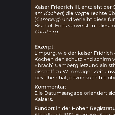
Kaiser Friedrich III. entzieht der
am Kochen
) die Vogteirechte ü
(
Camberg
) und verleiht diese 
Bischof. Fries verweist für dies
Camberg
.
Exzerpt:
Limpurg, wie der kaiser Fridrich 
Kochen den schutz vnd schirm vb
Ebrach] Camberg ietzund ain st
bischoff zu W in ewiger Zeit unw
bevolhen hat, davon such hie o
Kommentar:
Die Datumsangabe orientiert sic
Kaisers.
Fundort in der Hohen Registratu
Standbuch 1012, Folio: 53r, Schre