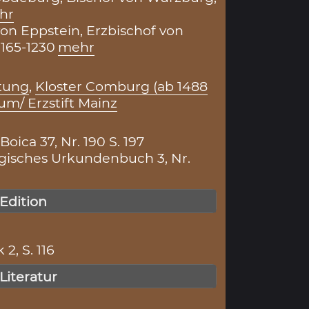
hr
 von Eppstein, Erzbischof von
1165-1230
mehr
htung
,
Kloster Comburg (ab 1488
um/ Erzstift Mainz
ica 37, Nr. 190 S. 197
isches Urkundenbuch 3, Nr.
 Edition
 2, S. 116
 Literatur