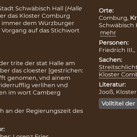
 Stadt Schwäbisch Hall (
Halle
Orte:
ber das Kloster Comburg
Comburg,
Kr
für immer dem Würzburger
Schwäbisch H
en Vorgang auf das Stichwort
mehr
Personen:
Friedrich III.
Sachen:
der trite der stat Halle am
Streitschlic
er das cloester [gestrichen:
Kloster Comb
ifft genomen, vnd ainem
Literatur:
iderrufflig verlihen vnd
Jooß, Kloster
ben im wort Camberg
Volltitel der
h an der Regierungszeit des
r:
iber: Lorenz Fries