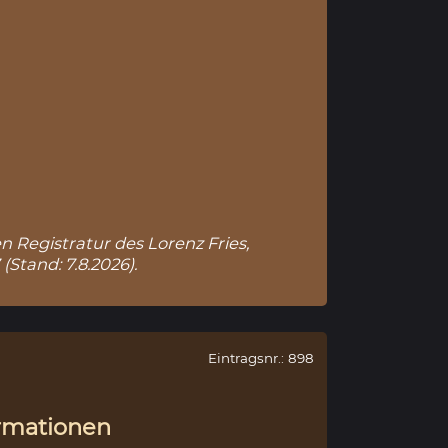
n Registratur des Lorenz Fries,
7
(Stand: 7.8.2026).
Eintragsnr.: 898
rmationen