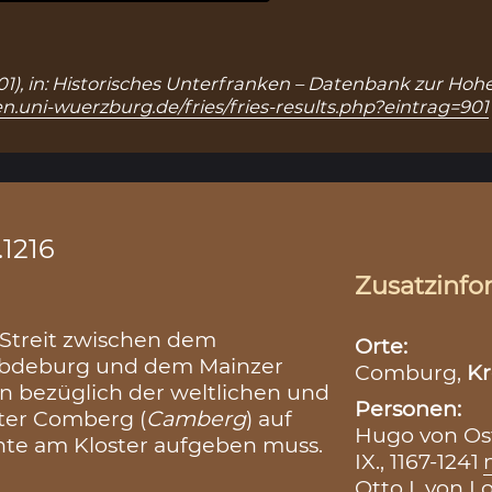
 901), in: Historisches Unterfranken – Datenbank zur Hoh
n.uni-wuerzburg.de/fries/fries-results.php?eintrag=901
.1216
Zusatzinfo
 Streit zwischen dem
Orte:
obdeburg und dem Mainzer
Comburg,
Kr
in bezüglich der weltlichen und
Personen:
ster Comberg (
Camberg
) auf
Hugo von Ost
chte am Kloster aufgeben muss.
IX., 1167-1241
Otto I. von 