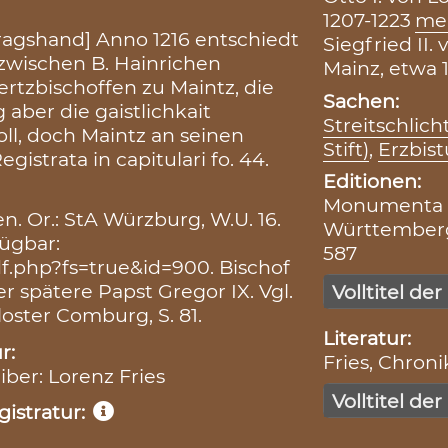
1207-1223
me
ragshand] Anno 1216 entschiedt
Siegfried II.
zwischen B. Hainrichen
Mainz, etwa 
ertzbischoffen zu Maintz, die
Sachen:
 aber die gaistlichkait
Streitschlic
ll, doch Maintz an seinen
Stift)
,
Erzbist
istrata in capitulari fo. 44.
Editionen:
Monumenta Bo
n. Or.: StA Würzburg, W.U. 16.
Württemberg
fügbar:
587
.php?fs=true&id=900. Bischof
er spätere Papst Gregor IX. Vgl.
Volltitel der
oster Comburg, S. 81.
Literatur:
r:
Fries, Chronik
iber: Lorenz Fries
Volltitel der
istratur: