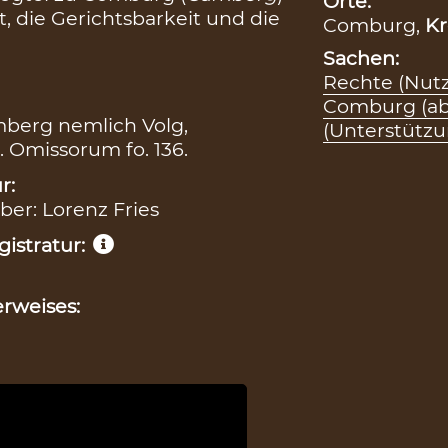
Orte:
, die Gerichtsbarkeit und die
Comburg,
Kr
Sachen:
Rechte (Nut
Comburg (ab 
mberg nemlich Volg,
(Unterstützu
. Omissorum fo. 136.
r:
iber: Lorenz Fries
istratur:
rweises: