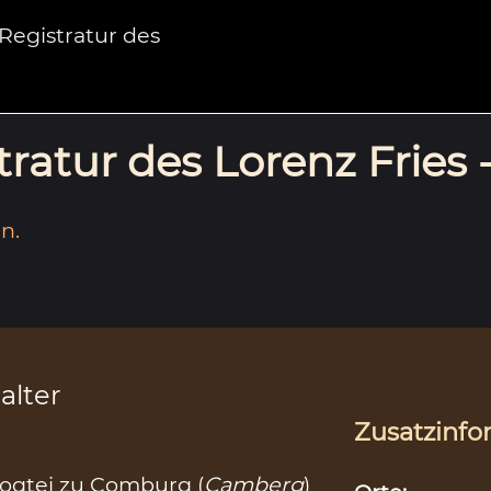
egistratur des
ratur des Lorenz Fries 
n.
alter
Zusatzinfo
ogtei zu Comburg (
Camberg
)