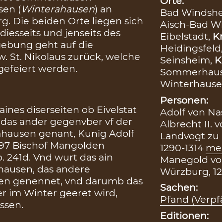
Orte:
sen (
Winterahausen
) an
Bad Windsh
. Die beiden Orte liegen sich
Aisch-Bad 
 diesseits und jenseits des
Eibelstadt,
Kr
ebung geht auf die
Heidingsfeld
. St. Nikolaus zurück, welche
Seinsheim,
K
gefeiert werden.
Sommerhau
Winterhause
Personen:
ines diserseiten ob Eivelstat
Adolf von Na
das ander gegenvber vf der
Albrecht II.
ahausen genant, Kunig Adolf
Landvogt zu 
297 Bischof Mangolden
1290-1314
me
o. 241d. Vnd wurt das ain
Manegold vo
ahausen, das andere
Würzburg, 12
nen genennet, vnd darumb das
Sachen:
er im Winter geeret wird,
Pfand (Verp
ssen.
Editionen: