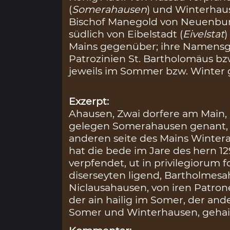
(
Somerahausen
) und Winterhau
Bischof Manegold von Neuenburg
südlich von Eibelstadt (
Eivelstat
)
Mains gegenüber; ihre Namensg
Patrozinien St. Bartholomäus bzw
jeweils im Sommer bzw. Winter 
Exzerpt:
Ahausen, Zwai dorfere am Main, a
gelegen Somerahausen genant, 
anderen seite des Mains Winter
hat die bede im Jare des hern 1
verpfendet, ut in privilegiorum f
diserseyten ligend, Bartholmes
Niclausahausen, von iren Patro
der ain hailig im Somer, der and
Somer und Winterhausen, gehai