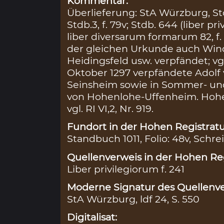
Kommentar:
Überlieferung: StA Würzburg, Stdb. 
Stdb.3, f. 79v; Stdb. 644 (liber pr
liber diversarum formarum 82, f
der gleichen Urkunde auch Win
Heidingsfeld usw. verpfändet; vgl.
Oktober 1297 verpfändete Adolf 
Seinsheim sowie in Sommer- un
von Hohenlohe-Uffenheim. Hohenl
vgl. RI VI,2, Nr. 919.
Fundort in der Hohen Registratu
Standbuch 1011, Folio: 48v, Schre
Quellenverweis in der Hohen Reg
Liber privilegiorum f. 241
Moderne Signatur des Quellenve
StA Würzburg, ldf 24, S. 550
Digitalisat: