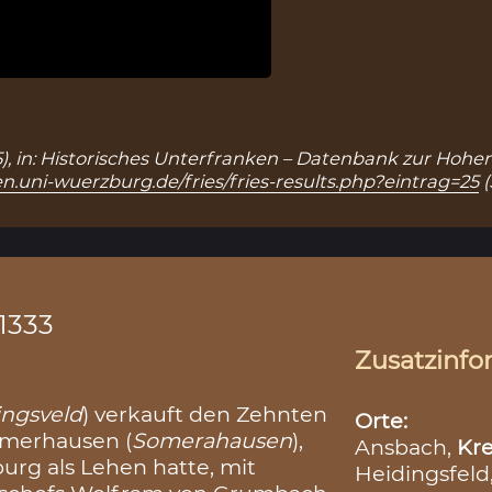
25), in: Historisches Unterfranken – Datenbank zur Hohen
n.uni-wuerzburg.de/fries/fries-results.php?eintrag=25
(
1333
Zusatzinfo
ingsveld
) verkauft den Zehnten
Orte:
merhausen (
Somerahausen
),
Ansbach,
Kre
urg als Lehen hatte, mit
Heidingsfeld