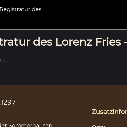
egistratur des
ratur des Lorenz Fries 
n.
.1297
Zusatzinfo
ändet Sommerhausen