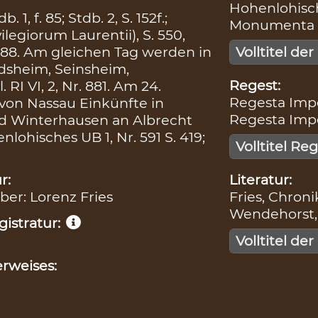
Hohenlohische
1, f. 85; Stdb. 2, S. 152f.;
Monumenta Bo
ivilegiorum Laurentii), S. 550,
. 88. Am gleichen Tag werden in
Volltitel der
dsheim, Seinsheim,
Regest:
 RI VI, 2, Nr. 881. Am 24.
Regesta Imper
von Nassau Einkünfte in
Regesta Imper
d Winterhausen an Albrecht
ohisches UB 1, Nr. 591 S. 419;
Volltitel Re
Literatur:
r:
Fries, Chronik
iber: Lorenz Fries
Wendehorst, 
istratur:
Volltitel der
rweises: