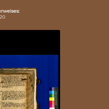
rweises:
420