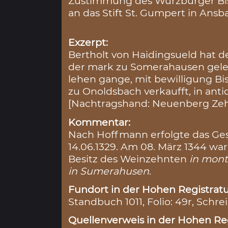
Zustimmung des Würzburger Bi
an das Stift St. Gumpert in Ansb
Exzerpt:
Bertholt von Haidingsueld hat
der mark zu Somerahausen geleg
lehen gange, mit bewilligung B
zu Onoldsbach verkaufft, in anti
[Nachtragshand: Neuenberg Ze
Kommentar:
Nach Hoffmann erfolgte das Ges
14.06.1329. Am 08. März 1344 war
Besitz des Weinzehnten
in mon
in Sumerahusen
.
Fundort in der Hohen Registratu
Standbuch 1011, Folio: 49r, Schre
Quellenverweis in der Hohen Reg