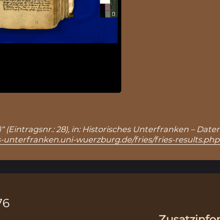
 (Eintragsnr.: 28), in: Historisches Unterfranken – Da
s-unterfranken.uni-wuerzburg.de/fries/fries-results.ph
76
Zusatzinfo