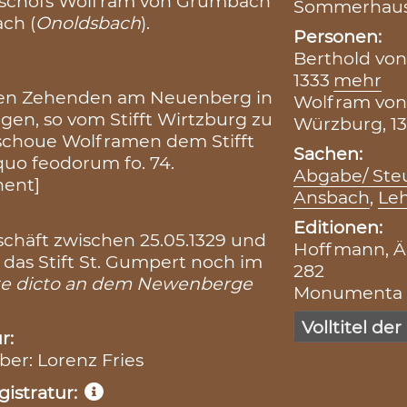
schofs Wolfram von Grumbach
Sommerhau
ach (
Onoldsbach
).
Personen:
Berthold von 
1333
mehr
 den Zehenden am Neuenberg in
Wolfram von
en, so vom Stifft Wirtzburg zu
Würzburg, 13
ischoue Wolframen dem Stifft
Sachen:
quo feodorum fo. 74.
Abgabe/ Steu
hent]
Ansbach
,
Leh
Editionen:
chäft zwischen 25.05.1329 und
Hoffmann, Äl
 das Stift St. Gumpert noch im
282
te dicto an dem Newenberge
Monumenta Bo
Volltitel der
r:
iber: Lorenz Fries
istratur: