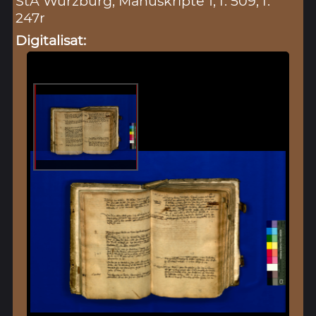
StA Würzburg, Manuskripte 1, f. 509, f.
247r
Digitalisat: