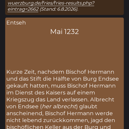
wuerzburg.de/fries/fries-results.php?
eintrag=2662
(Stand: 6.8.2026).
Entseh
Mai 1232
Kurze Zeit, nachdem Bischof Hermann
und das Stift die Hälfte von Burg Endsee
gekauft hatten, muss Bischof Hermann
im Dienst des Kaisers auf einem
Kriegszug das Land verlassen. Albrecht
von Endsee (
her albrecht
) glaubt
anscheinend, Bischof Hermann werde
nicht lebend zurückkommen, jagd den
bischöflichen Keller aus der Burg und