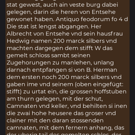
stat gewest, auch ain veste burg dabei
gelegen, darin die heren von Entsehe
gewonet haben. Antiquo feodorum fo 4 d
Die stat ist lengst abgangen. Her
Albrecht von Entsehe vnd sein hausfrau
Hedwig namen 200 marck silbers vnd
machten dargegen dem stifft W das
gemelt schloss sambt seinen
Zugehorungen zu manlehen, unlang
darnach entpfangen si von B. Herman
dem ersten noch 200 marck silbers vnd
gaben ime vnd seinem (oben eingefügt:
stifft) zu urtat ein, die grossen hoffstuben
am thurn gelegen, mit der schut,
Camnaten vnd keller, vnd behilten si inen
die zwai hohe heusere das groser vnd
clainer mit den daran stossenden
camnaten, mit dem fernern anhang, das
der uberig tail des gemelten schlos, der