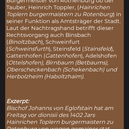
Bürgermeister von Rothenburg ob der
Tauber, Heinrich Toppler, (
Hainrichen
Toplern burgermaistern zu Rotenburg
) in
seiner Funktion als Amtsträger der Stadt.
Laut der Nachtragshand betrifft dieser
Rechtsvorgang auch Binsbach
(
Binoltzbach
), Schweinfurt
(
Schweinsfurth
), Steinsfeld (
Stainsfeld
),
Gattenhofen (
Gattenhofen
), Adelshofen
(
Ottelshofen
), Birnbaum (
Betbaums
),
Oberscheckenbach (
Schekenbach
) und
Herbolzheim (
Haboltzhaim
).
Exzerpt:
Bischof Johanns von Eglofstain hat am
Freitag vor dionisii des 1402 Jars
Hainrichen Toplern burgermaistern zu
Rotenburg von wegen gemainer stat