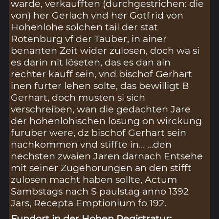
warde, verkaufften (durchgestrichen: die
von) her Gerlach vnd her Gotfrid von
Hohenlohe solchen tail der stat
Rotenburg vf der Tauber, in ainer
benanten Zeit wider zulosen, doch wa si
es darin nit löseten, das es dan ain
rechter kauff sein, vnd bischof Gerhart
inen furter lehen solte, das bewilligt B
Gerhart, doch musten si sich
verschreiben, wan die gedachten Jare
der hohenlohischen losung on wirckung
furuber were, dz bischof Gerhart sein
nachkommen vnd stiffte in… …den
nechsten zwaien Jaren darnach Entsehe
mit seiner Zugehorungen an den stifft
zulosen macht haben sollte, Actum
Sambstags nach S paulstag anno 1392
Jars, Recepta Emptionium fo 192.
Fundort in der Hohen Registratur: