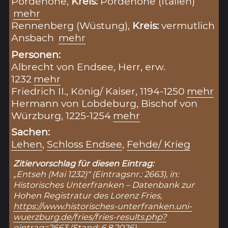
Pordenone,
Kreis:
Pordenone (Italien)
mehr
Rennenberg (Wüstung),
Kreis:
vermutlich
Ansbach
mehr
Personen:
Albrecht von Endsee, Herr, erw.
1232
mehr
Friedrich II., König/ Kaiser, 1194-1250
mehr
Hermann von Lobdeburg, Bischof von
Würzburg, 1225-1254
mehr
Sachen:
Lehen
,
Schloss Endsee
,
Fehde/ Krieg
Zitiervorschlag für diesen Eintrag:
„Entseh (Mai 1232)“ (Eintragsnr.: 2663), in:
Historisches Unterfranken – Datenbank zur
Hohen Registratur des Lorenz Fries,
https://www.historisches-unterfranken.uni-
wuerzburg.de/fries/fries-results.php?
eintrag=2663
(Stand: 6.8.2026).