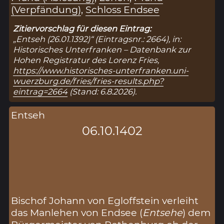
(Verpfändung)
,
Schloss Endsee
Zitiervorschlag für diesen Eintrag:
„Entseh (26.01.1392)“ (Eintragsnr.: 2664), in:
Historisches Unterfranken – Datenbank zur
Hohen Registratur des Lorenz Fries,
https://www.historisches-unterfranken.uni-
wuerzburg.de/fries/fries-results.php?
eintrag=2664
(Stand: 6.8.2026).
Entseh
06.10.1402
Bischof Johann von Egloffstein verleiht
das Manlehen von Endsee (
Entsehe
) dem