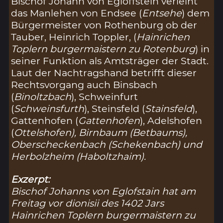
Bischof Johann von Egloffstein verleiht
das Manlehen von Endsee (
Entsehe
) dem
Bürgermeister von Rothenburg ob der
Tauber, Heinrich Toppler, (
Hainrichen
Toplern burgermaistern zu Rotenburg
) in
seiner Funktion als Amtsträger der Stadt.
Laut der Nachtragshand betrifft dieser
Rechtsvorgang auch Binsbach
(
Binoltzbach
), Schweinfurt
(
Schweinsfurth
), Steinsfeld (
Stainsfeld
),
Gattenhofen (
Gattenhofen
), Adelshofen
(
Ottelshofen
), Birnbaum (
Betbaums
),
Oberscheckenbach (
Schekenbach
) und
Herbolzheim (
Haboltzhaim
).
Exzerpt:
Bischof Johanns von Eglofstain hat am
Freitag vor dionisii des 1402 Jars
Hainrichen Toplern burgermaistern zu