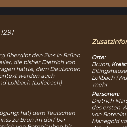
.1291
Zusatzinfo
g übergibt den Zins in Brünn
Orte:
ller, die bisher Dietrich von
Brünn,
Kreis
ragen hattte, dem Deutschen
Eltingshause
Kontext werden auch
Lollbach (Wü
nd Lollbach (
Lullebach
)
mehr
Personen:
Dietrich Mar
des ersten 
nfügung: hat] dem Teutschen
von Botenlau
zinss zu Brun im dorf bei
Manegold vo
etrich von Botenlauben bis