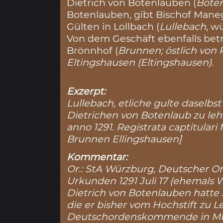
Dietrich von Botenlauben (
Bote
Botenlauben, gibt Bischof Mane
Gülten in Lollbach (
Lullebach
, w
Von dem Geschäft ebenfalls betr
Brönnhof (
Brunnen
; östlich vo
Eltingshausen (
Eltingshausen
).
Exzerpt:
Lullebach, etliche gulte daselb
Dietrichen von Botenlaub zu leh
anno 1291. Registrata captitulari
Brunnen Ellingshausen]
Kommentar:
Or.: StA Würzburg, Deutscher
Urkunden 1291 Juli 17 (ehemals W
Dietrich von Botenlauben hatte 
die er bisher vom Hochstift zu L
Deutschordenskommende in Mü