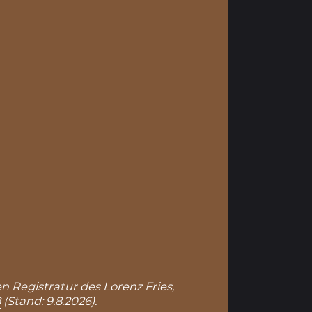
en Registratur des Lorenz Fries,
8
(Stand: 9.8.2026).