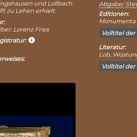
tingshausen und Lollbach
Abgabe/ Steu
ft zu Lehen erhielt.
Editionen:
Monumenta Bo
r:
iber: Lorenz Fries
Volltitel der
istratur:
Literatur:
Lob, Wüstung
rweises:
Volltitel der