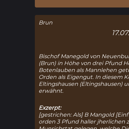
Brun
17.07
Bischof Manegold von Neuenbur
(
Brun
) in Höhe von drei Pfund He
Botenlauben als Mannlehen get
Orden als Eigengut. In diesem 
Eltingshausen (
Eltingshausen
) u
erwähnt.
Exzerpt:
[gestrichen: Als] B Mangold [Ei
orden 3 Pfund haller jherlichen 
Munrichstat gelegen, welche Di