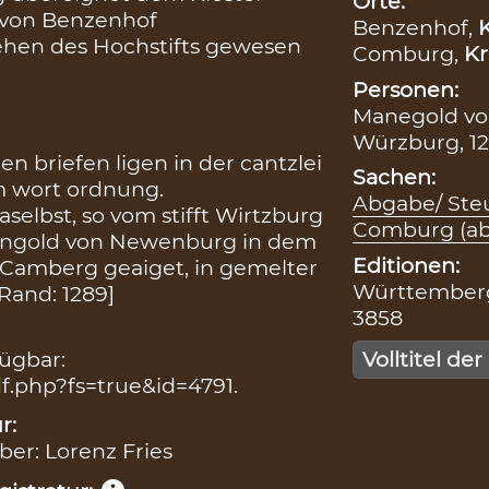
Orte:
 von Benzenhof
Benzenhof,
K
 Lehen des Hochstifts gewesen
Comburg,
Kr
Personen:
Manegold vo
Würzburg, 12
n briefen ligen in der cantzlei
Sachen:
m wort ordnung.
Abgabe/ Steu
elbst, so vom stifft Wirtzburg
Comburg (ab 
Mangold von Newenburg in dem
Editionen:
 Camberg geaiget, in gemelter
Württemberg
Rand: 1289]
3858
fügbar:
Volltitel der
.php?fs=true&id=4791.
r:
iber: Lorenz Fries