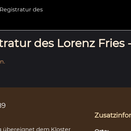
egistratur des
ratur des Lorenz Fries 
n.
89
Zusatzinfo
 übereignet dem Kloster