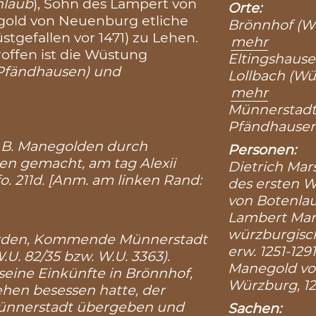
nlaub
), Sohn des Lampert von
Orte:
gold von Neuenburg etliche
Brönnhof (W
üstgefallen vor 1471) zu Lehen.
mehr
offen ist die Wüstung
Eltingshause
n Pfändhausen) und
Lollbach (Wü
mehr
Münnerstadt
Pfändhause
st B. Manegolden durch
Personen:
en gemacht, am tag Alexii
Dietrich Mar
 fo. 211d. [Anm. am linken Rand:
des ersten 
von Botenlau
Lambert Mars
würzburgisc
 Orden, Kommende Münnerstadt
erw. 1251-1291
.U. 82/35 bzw. W.U. 3363).
Manegold vo
seine Einkünfte in Brönnhof,
Würzburg, 12
ehen besessen hatte, der
nnerstadt übergeben und
Sachen: