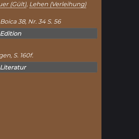
er (Gült)
,
Lehen (Verleihung)
ica 38, Nr. 34 S. 56
 Edition
en, S. 160f.
 Literatur