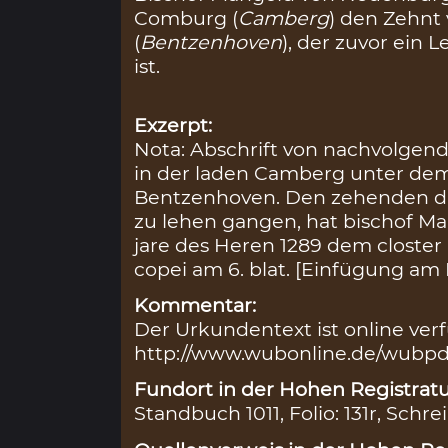
Comburg (
Camberg
) den Zehnt
(
Bentzenhoven
), der zuvor ein
ist.
Exzerpt:
Nota: Abschrift von nachvolgende
in der laden Camberg unter de
Bentzenhoven. Den zehenden das
zu lehen gangen, hat bischof 
jare des Heren 1289 dem closter
copei am 6. blat. [Einfügung am 
Kommentar:
Der Urkundentext ist online ver
http://www.wubonline.de/wubpdf
Fundort in der Hohen Registratu
Standbuch 1011, Folio: 131r, Schre