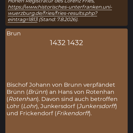
Hohen Registratur des Lorenz Fries,
https://www.historisches-unterfranken.uni-
wuerzburg.de/fries/fries-results.php?
eintrag=1813
(Stand: 7.8.2026).
Brun
1432 1432
Bischof Johann von Brunn verpfändet
Brünn (
Brünn
) an Hans von Rotenhan
(
Rotenhan
). Davon sind auch betroffen
Lohr (
Lohr
), Junkersdorf (
Junkersdorff
)
und Frickendorf (
Frikendorff
).