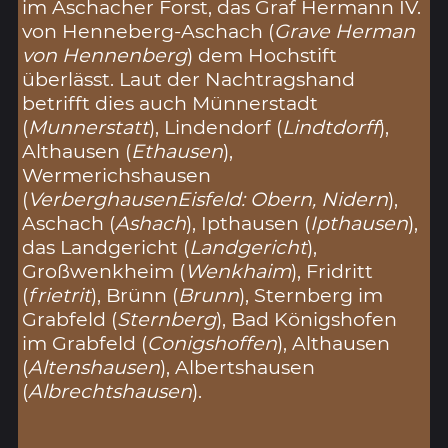
im Aschacher Forst, das Graf Hermann IV.
von Henneberg-Aschach (
Grave Herman
von Hennenberg
) dem Hochstift
überlässt. Laut der Nachtragshand
betrifft dies auch Münnerstadt
(
Munnerstatt
), Lindendorf (
Lindtdorff
),
Althausen (
Ethausen
),
Wermerichshausen
(
VerberghausenEisfeld: Obern, Nidern
),
Aschach (
Ashach
), Ipthausen (
Ipthausen
),
das Landgericht (
Landgericht
),
Großwenkheim (
Wenkhaim
), Fridritt
(
frietrit
), Brünn (
Brunn
), Sternberg im
Grabfeld (
Sternberg
), Bad Königshofen
im Grabfeld (
Conigshoffen
), Althausen
(
Altenshausen
), Albertshausen
(
Albrechtshausen
).