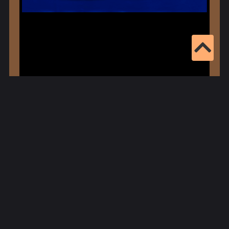
Eintragsnr.: 2821
Zusatzinformationen
Orte:
Albertshausen,
Kreis:
Bad Kissingen
mehr