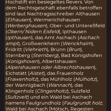
Hochstift ein besiegeltes Revers. Von
dem Rechtsgeschäft ebenfalls betroffen
sind laut Nachtragsschreiber Althausen
(
Ethausen
), Wermerichshausen
(
Werberghausen
), Ober- und Untereßfeld
(
Obern/ Nidern Eisfeld
), Ipthausen
(
Ipthausen
), das Amt Aschach (
Aschach
ampt
), Großwenkheim (
Wenckhaim
),
Fridritt (
Viehrieth
), Brünn (
Brun
),
Sternberg (
Sternberg
), Bad Königshofen
(
Konigshoven
), Albertshausen
(
Alpershausen oder Albrechtshausen
),
Eichstätt (
Aistet
), das Frauenholz
(
Frawenholtz
), das Mühlholz (
Mülholtz
),
der Wannigbach (
Wannach
), das
Klingenholz (
Clingenholtz
), Sulzfeld
(
Sultzvelt
) und ein Wald bei Aschach
namens Faulgrundholz (
Faulgrundt holz
;
Wald bei Aschach [Mötsch, Regesten