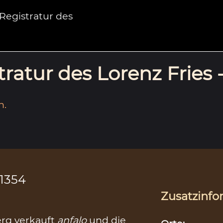
egistratur des
ratur des Lorenz Fries 
n.
.1354
Zusatzinfo
erg verkauft
anfalo
und die