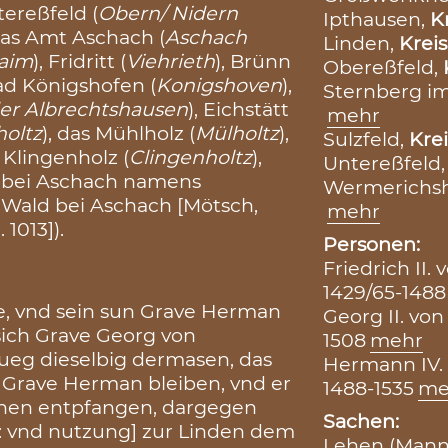
tereßfeld (
Obern/ Nidern
Ipthausen,
K
 das Amt Aschach (
Aschach
Linden,
Kreis
aim
), Fridritt (
Viehrieth
), Brünn
Obereßfeld,
Bad Königshofen (
Konigshoven
),
Sternberg im
er Albrechtshausen
), Eichstätt
mehr
oltz
), das Mühlholz (
Mülholtz
),
Sulzfeld,
Krei
s Klingenholz (
Clingenholtz
),
Untereßfeld
d bei Aschach namens
Wermerichs
; Wald bei Aschach [Mötsch,
mehr
1013]).
Personen:
Friedrich II
1429/65-1488
be, vnd sein sun Grave Herman
Georg II. vo
sich Grave Georg von
1508
mehr
ueg dieselbig dermasen, das
Hermann IV.
t Grave Herman bleiben, vnd er
1488-1535
me
ehen entpfangen, dargegen
Sachen:
: vnd nutzung] zur Linden dem
Lehen (Mann