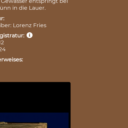
 Gewässer entspringt bei
nn in die Lauer.
r:
iber: Lorenz Fries
istratur:
12
 24
rweises: