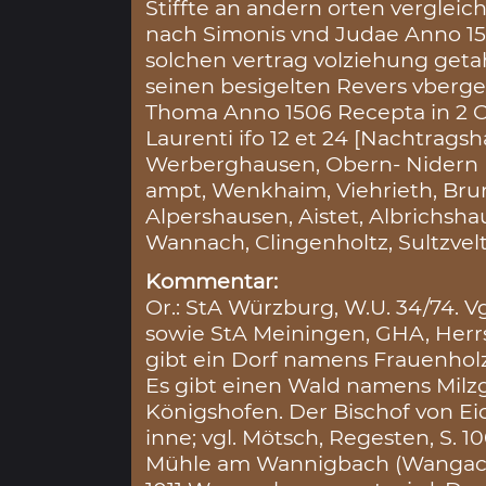
Stiffte an andern orten vergleic
nach Simonis vnd Judae Anno 1
solchen vertrag volziehung get
seinen besigelten Revers vber
Thoma Anno 1506 Recepta in 2 C
Laurenti ifo 12 et 24 [Nachtrags
Werberghausen, Obern- Nidern E
ampt, Wenkhaim, Viehrieth, Bru
Alpershausen, Aistet, Albrichsha
Wannach, Clingenholtz, Sultzvelt
Kommentar:
Or.: StA Würzburg, W.U. 34/74. V
sowie StA Meiningen, GHA, Herrsc
gibt ein Dorf namens Frauenholz
Es gibt einen Wald namens Milz
Königshofen. Der Bischof von Eic
inne; vgl. Mötsch, Regesten, S. 1
Mühle am Wannigbach (Wangach) 