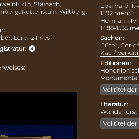
weinfurth, Stainach,
Eberhard II. 
nberg, Rottenstain, Wiltberg,
1392
mehr
Hermann IV.
1488-1535
me
r:
iber: Lorenz Fries
Sachen:
Güter
,
Geric
istratur:
Kauf/ Verkau
Editionen:
rweises:
Hohenlohische
Monumenta Bo
Volltitel der
Literatur:
Wendehorst, 
Volltitel der