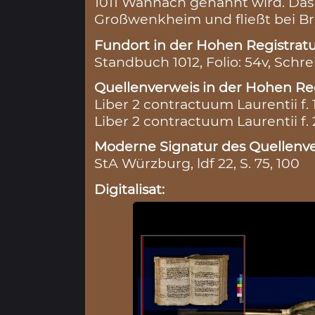
1011 Wannach genannt wird. Das
Großwenkheim und fließt bei Brü
Fundort in der Hohen Registratu
Standbuch 1012, Folio: 54v, Schre
Quellenverweis in der Hohen Reg
Liber 2 contractuum Laurentii f. 
Liber 2 contractuum Laurentii f.
Moderne Signatur des Quellenve
StA Würzburg, ldf 22, S. 75, 100
Digitalisat: