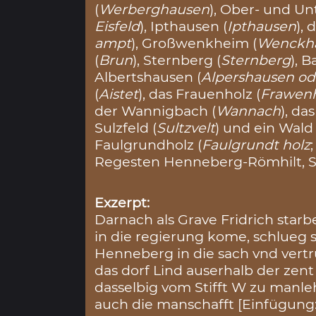
(
Werberghausen
), Ober- und Un
Eisfeld
), Ipthausen (
Ipthausen
),
ampt
), Großwenkheim (
Wenckh
(
Brun
), Sternberg (
Sternberg
), 
Albertshausen (
Alpershausen od
(
Aistet
), das Frauenholz (
Frawenh
der Wannigbach (
Wannach
), da
Sulzfeld (
Sultzvelt
) und ein Wal
Faulgrundholz (
Faulgrundt holz
Regesten Henneberg-Römhilt, S. 
Exzerpt:
Darnach als Grave Fridrich star
in die regierung kome, schlueg 
Henneberg in die sach vnd vertr
das dorf Lind auserhalb der zen
dasselbig vom Stifft W zu manl
auch die manschafft [Einfügung