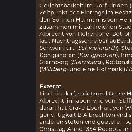
Gerichtsbarkeit im Dorf Linden (
Zeitpunkt des Eintrags im Besit
den Söhnen Hermanns von Henn
zusammen mit zahlreichen Städ
Albrecht von Hohenlohe. Betrof
laut Nachtragsschreiber außer
Schweinfurt (
Schweinfurth
), Ste
Königshofen (
Konigshoven
), Ir
Sternberg (
Sternberg
), Rottenst
(
Wiltberg
) und eine Hofmark (
H
Exzerpt:
Lind ain dorf, so ietzund Grave
Albrecht, inhaben, vnd vom Sti
daran hat Grave Eberhart von Wi
gerichtigkait B Albrechten vnd s
anderen steten vnd gueteren ve
Christtag Anno 1354 Recepta in 