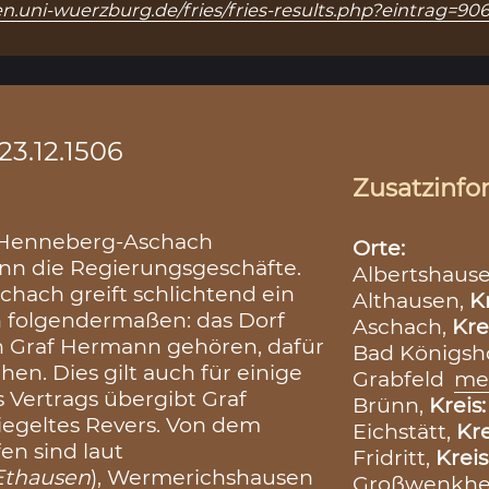
n.uni-wuerzburg.de/fries/fries-results.php?eintrag=90
23.12.1506
Zusatzinfo
n Henneberg-Aschach
Orte:
n die Regierungsgeschäfte.
Albertshaus
chach greift schlichtend ein
Althausen,
K
en folgendermaßen: das Dorf
Aschach,
Kre
von Graf Hermann gehören, dafür
Bad Königsh
en. Dies gilt auch für einige
Grabfeld
me
s Vertrags übergibt Graf
Brünn,
Kreis
egeltes Revers. Von dem
Eichstätt,
Kre
en sind laut
Fridritt,
Kreis
Ethausen
), Wermerichshausen
Großwenkhe