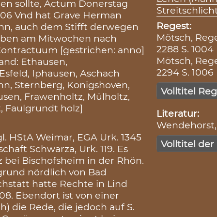
hen sollte, Actum Donerstag
Streitschlic
506 Vnd hat Grave Herman
Regest:
ahn, auch dem Stifft derwegen
Mötsch, Reg
geben am Mitwochen nach
2288 S. 1004
ontractuum [gestrichen: anno]
Mötsch, Reg
hand: Ethausen,
2294 S. 1006
sfeld, Iphausen, Aschach
nn, Sternberg, Konigshoven,
Volltitel Re
usen, Frawenholtz, Mülholtz,
, Faulgrundt holz]
Literatur:
Wendehorst, 
gl. HStA Weimar, EGA Urk. 1345
Volltitel der
haft Schwarza, Urk. 119. Es
 bei Bischofsheim in der Rhön.
grund nördlich von Bad
hstätt hatte Rechte in Lind
008. Ebendort ist von einer
die Rede, die jedoch auf S.