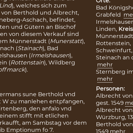
Orte:
Lind
), welches sich zum
Bad Königsh
z von Berthold und Albrecht,
Grabfeld
me
eberg-Aschach, befindet,
Irmelshause
ten und Gütern an Bischof
Linden,
Kreis
fen von diesem Verkauf sind
Münnerstadt
dem Münnerstadt (
Munerstatt
),
Rottenstein,
inach (
Stainach
), Bad
Schweinfurt
melshausen (
Irmelshausen
),
Steinach an 
ein (
Rottenstain
), Wildberg
mehr
offmarck
).
Sternberg im
mehr
Personen:
 Hermans sune Berthold vnd
Albrecht von
fft W zu manlehen entpfangen,
gest. 1549
me
rtenberg, den anfalo vnd
Albrecht von
einem stifft mit etlichen
Würzburg, 13
rkaufft, am Sambstag vor dem
Berthold von
lib Emptionum fo 7.
1549
mehr