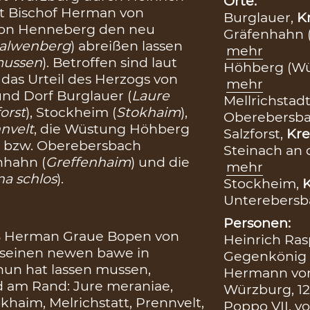
Orte:
kt Bischof Herman von
Burglauer,
Kr
 von Henneberg den neu
Gräfenhahn 
alwenberg
) abreißen lassen
mehr
mussen
). Betroffen sind laut
Höhberg (Wü
das Urteil des Herzogs von
mehr
und Dorf Burglauer (
Laure
Mellrichstadt
forst
), Stockheim (
Stokhaim
),
Oberebersb
nvelt
, die Wüstung Höhberg
Salzforst,
Kre
- bzw. Oberebersbach
Steinach an 
nhahn (
Greffenhaim
) und die
mehr
na schlos
).
Stockheim,
K
Unterebersb
Personen:
t B Herman Graue Bopen von
Heinrich Ras
 seinen newen bawe in
Gegenkönig (
hun hat lassen mussen,
Hermann von
d am Rand: Jure meraniae,
Würzburg, 12
tokhaim, Melrichstatt, Prennvelt,
Poppo VII. v