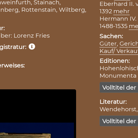
weinfurth, Stainach,
Eberhard II. 
nberg, Rottenstain, Wiltberg,
1392
mehr
Hermann IV.
1488-1535
me
r:
iber: Lorenz Fries
Sachen:
Güter
,
Geric
istratur:
Kauf/ Verkau
Editionen:
rweises:
Hohenlohische
Monumenta Bo
Volltitel der
Literatur:
Wendehorst, 
Volltitel der