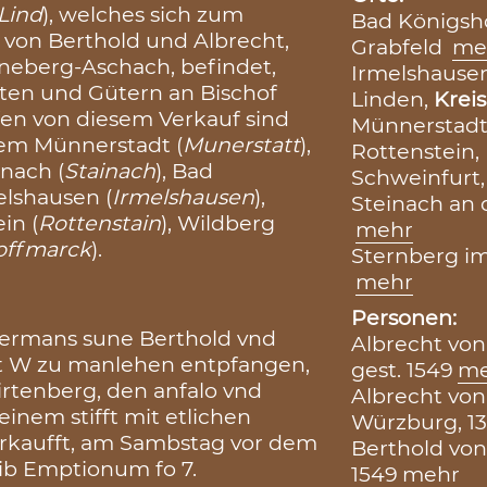
Lind
), welches sich zum
Bad Königsh
z von Berthold und Albrecht,
Grabfeld
me
eberg-Aschach, befindet,
Irmelshause
ten und Gütern an Bischof
Linden,
Kreis
fen von diesem Verkauf sind
Münnerstadt
dem Münnerstadt (
Munerstatt
),
Rottenstein,
inach (
Stainach
), Bad
Schweinfurt
melshausen (
Irmelshausen
),
Steinach an 
ein (
Rottenstain
), Wildberg
mehr
offmarck
).
Sternberg im
mehr
Personen:
 Hermans sune Berthold vnd
Albrecht von
fft W zu manlehen entpfangen,
gest. 1549
me
rtenberg, den anfalo vnd
Albrecht von
einem stifft mit etlichen
Würzburg, 13
rkaufft, am Sambstag vor dem
Berthold von
lib Emptionum fo 7.
1549
mehr