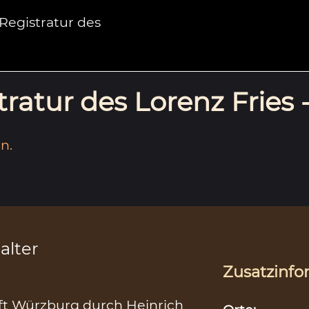
egistratur des
ratur des Lorenz Fries 
n.
alter
Zusatzinfo
ift Würzburg durch Heinrich