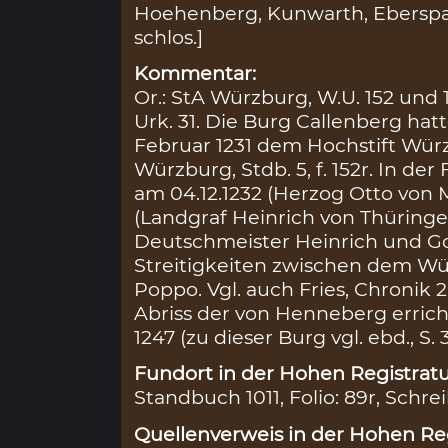
Hoehenberg, Kunwarth, Eberspac
schlos.]
Kommentar:
Or.: StA Würzburg, W.U. 152 und 
Urk. 31. Die Burg Callenberg hat
Februar 1231 dem Hochstift Wür
Würzburg, Stdb. 5, f. 152r. In de
am 04.12.1232 (Herzog Otto von
(Landgraf Heinrich von Thüring
Deutschmeister Heinrich und G
Streitigkeiten zwischen dem Wü
Poppo. Vgl. auch Fries, Chronik
Abriss der von Henneberg erric
1247 (zu dieser Burg vgl. ebd., S.
Fundort in der Hohen Registratu
Standbuch 1011, Folio: 89r, Schre
Quellenverweis in der Hohen Reg