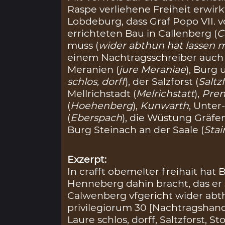
Raspe verliehene Freiheit erwir
Lobdeburg, dass Graf Popo VII.
errichteten Bau in Callenberg (
C
muss (
wider abthun hat lassen 
einem Nachtragsschreiber auch 
Meranien (
jure Meraniae
), Burg 
schlos, dorff
), der Salzforst (
Saltz
Mellrichstadt (
Melrichstatt
),
Pren
(
Hoehenberg
),
Kunwarth
, Unter
(
Eberspach
), die Wüstung Gräfe
Burg Steinach an der Saale (
Stai
Exzerpt:
In crafft obemelter freihait ha
Henneberg dahin bracht, das er
Calwenberg vfgericht wider abt
privilegiorum 30 [Nachtragshan
Laure schlos, dorff, Saltzforst, S