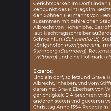
Gerichtsbarkeit im Dorf Linden (
Zeitpunkt des Eintrags im Besit
den Söhnen Hermanns von Henn
zusammen mit zahlreichen Städ
Albrecht von Hohenlohe. Betrof
laut Nachtragsschreiber außer
Schweinfurt (
Schweinfurth
), Ste
Königshofen (
Konigshoven
), Ir
Sternberg (
Sternberg
), Rottenst
(
Wiltberg
) und eine Hofmark (
H
Exzerpt:
Lind ain dorf, so ietzund Grave
Albrecht, inhaben, vnd vom Sti
daran hat Grave Eberhart von Wi
gerichtigkait B Albrechten vnd s
anderen steten vnd gueteren ve
Christtag Anno 1354 Recepta in 