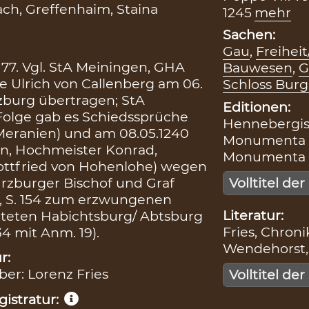
h, Greffenhaim, Staina
1245
mehr
Sachen:
Gau
,
Freiheit
177. Vgl. StA Meiningen, GHA
Bauwesen
,
G
te Ulrich von Callenberg am 06.
Schloss Burg
zburg übertragen; StA
Editionen:
r Folge gab es Schiedssprüche
Hennebergisc
 Meranien) und am 08.05.1240
Monumenta Bo
en, Hochmeister Konrad,
Monumenta Bo
ottfried von Hohenlohe) wegen
rzburger Bischof und Graf
Volltitel der
 2, S. 154 zum erzwungenen
Literatur:
hteten Habichtsburg/ Abtsburg
Fries, Chronik
 34 mit Anm. 19).
Wendehorst, B
r:
iber: Lorenz Fries
Volltitel der
istratur: