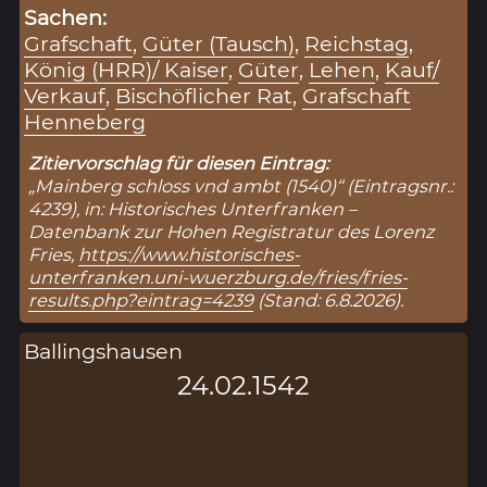
Sachen:
Grafschaft
,
Güter (Tausch)
,
Reichstag
,
König (HRR)/ Kaiser
,
Güter
,
Lehen
,
Kauf/
Verkauf
,
Bischöflicher Rat
,
Grafschaft
Henneberg
Zitiervorschlag für diesen Eintrag:
„Mainberg schloss vnd ambt (1540)“ (Eintragsnr.:
4239), in: Historisches Unterfranken –
Datenbank zur Hohen Registratur des Lorenz
Fries,
https://www.historisches-
unterfranken.uni-wuerzburg.de/fries/fries-
results.php?eintrag=4239
(Stand: 6.8.2026).
Ballingshausen
24.02.1542