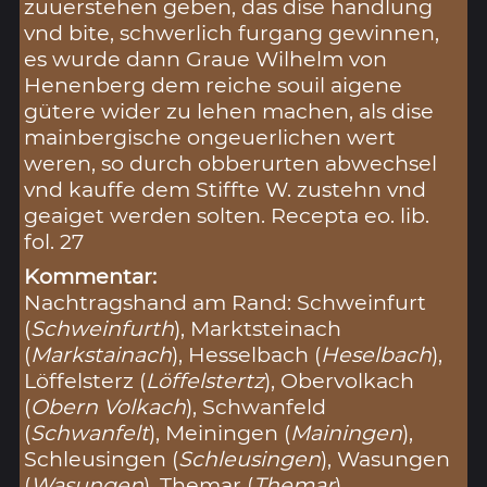
zuuerstehen geben, das dise handlung
vnd bite, schwerlich furgang gewinnen,
es wurde dann Graue Wilhelm von
Henenberg dem reiche souil aigene
gütere wider zu lehen machen, als dise
mainbergische ongeuerlichen wert
weren, so durch obberurten abwechsel
vnd kauffe dem Stiffte W. zustehn vnd
geaiget werden solten. Recepta eo. lib.
fol. 27
Kommentar:
Nachtragshand am Rand: Schweinfurt
(
Schweinfurth
), Marktsteinach
(
Markstainach
), Hesselbach (
Heselbach
),
Löffelsterz (
Löffelstertz
), Obervolkach
(
Obern Volkach
), Schwanfeld
(
Schwanfelt
), Meiningen (
Mainingen
),
Schleusingen (
Schleusingen
), Wasungen
(
Wasungen
), Themar (
Themar
),