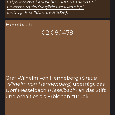
https://www.historisches-unterfranken.uni-
wuerzburg.de/fries/fries-results.php?
eintrag=943
(Stand: 6.8.2026).
Heselbach
02.08.1479
Graf Wilhelm von Henneberg (
Graue
Wilhelm von Hennenberg
) übeträgt das
Dorf Hesselbach (
Heselbach
) an das Stift
und erhält es als Erblehen zurück.