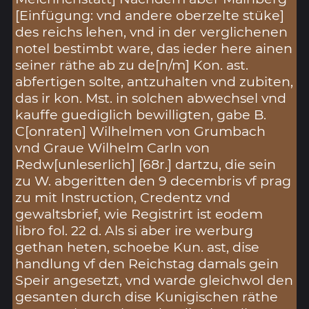
[Einfügung: vnd andere oberzelte stüke]
des reichs lehen, vnd in der verglichenen
notel bestimbt ware, das ieder here ainen
seiner räthe ab zu de[n/m] Kon. ast.
abfertigen solte, antzuhalten vnd zubiten,
das ir kon. Mst. in solchen abwechsel vnd
kauffe guediglich bewilligten, gabe B.
C[onraten] Wilhelmen von Grumbach
vnd Graue Wilhelm Carln von
Redw[unleserlich] [68r.] dartzu, die sein
zu W. abgeritten den 9 decembris vf prag
zu mit Instruction, Credentz vnd
gewaltsbrief, wie Registrirt ist eodem
libro fol. 22 d. Als si aber ire werburg
gethan heten, schoebe Kun. ast, dise
handlung vf den Reichstag damals gein
Speir angesetzt, vnd warde gleichwol den
gesanten durch dise Kunigischen räthe