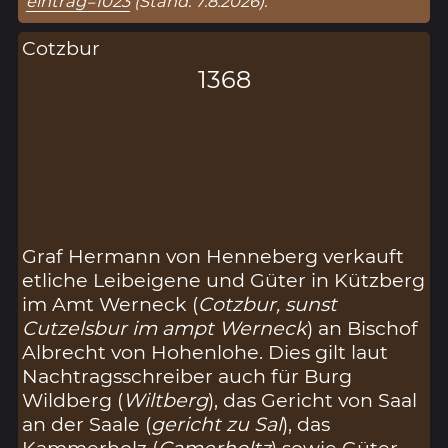
eintrag=1023
(Stand: 7.8.2026).
Cotzbur
1368
Graf Hermann von Henneberg verkauft
etliche Leibeigene und Güter in Kützberg
im Amt Werneck (
Cotzbur, sunst
Cutzelsbur im ampt Werneck
) an Bischof
Albrecht von Hohenlohe. Dies gilt laut
Nachtragsschreiber auch für Burg
Wildberg (
Wiltberg
), das Gericht von Saal
an der Saale (
gericht zu Sal
), das
Kammerholz (
Camerholtz
) sowie Güter