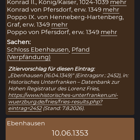
Konrad II., König/Kaiser, 1024-1039
mehr
Konrad von Pfersdorf, erw. 1349
mehr
Poppo IX. von Henneberg-Hartenberg,
Graf, erw. 1349
mehr
Poppo von Pfersdorf, erw. 1349
mehr
Sachen:
Schloss Ebenhausen
,
Pfand
(Verpfändung)
Zitiervorschlag für diesen Eintrag:
„Ebenhausen (16.04.1349)“ (Eintragsnr.: 2452), in:
Historisches Unterfranken – Datenbank zur
Hohen Registratur des Lorenz Fries,
https://www.historisches-unterfranken.uni-
wuerzburg.de/fries/fries-results.php?
eintrag=2452
(Stand: 7.8.2026).
Ebenhausen
10.06.1353