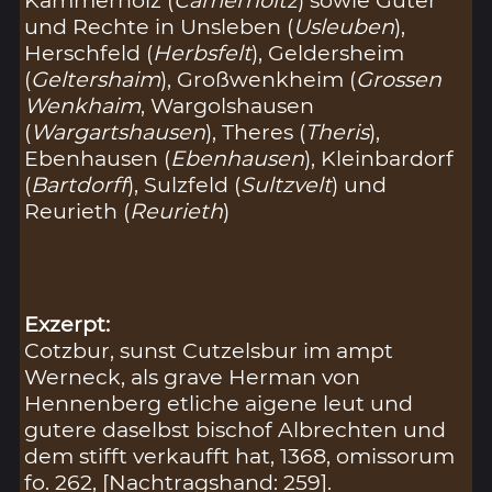
und Rechte in Unsleben (
Usleuben
),
Herschfeld (
Herbsfelt
), Geldersheim
(
Geltershaim
), Großwenkheim (
Grossen
Wenkhaim
, Wargolshausen
(
Wargartshausen
), Theres (
Theris
),
Ebenhausen (
Ebenhausen
), Kleinbardorf
(
Bartdorff
), Sulzfeld (
Sultzvelt
) und
Reurieth (
Reurieth
)
Exzerpt:
Cotzbur, sunst Cutzelsbur im ampt
Werneck, als grave Herman von
Hennenberg etliche aigene leut und
gutere daselbst bischof Albrechten und
dem stifft verkaufft hat, 1368, omissorum
fo. 262, [Nachtragshand: 259].