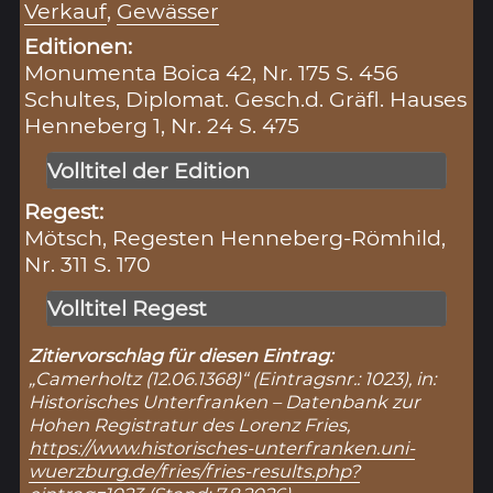
Verkauf
,
Gewässer
Editionen:
Monumenta Boica 42, Nr. 175 S. 456
Schultes, Diplomat. Gesch.d. Gräfl. Hauses
Henneberg 1, Nr. 24 S. 475
Volltitel der Edition
Regest:
Mötsch, Regesten Henneberg-Römhild,
Nr. 311 S. 170
Volltitel Regest
Zitiervorschlag für diesen Eintrag:
„Camerholtz (12.06.1368)“ (Eintragsnr.: 1023), in:
Historisches Unterfranken – Datenbank zur
Hohen Registratur des Lorenz Fries,
https://www.historisches-unterfranken.uni-
wuerzburg.de/fries/fries-results.php?