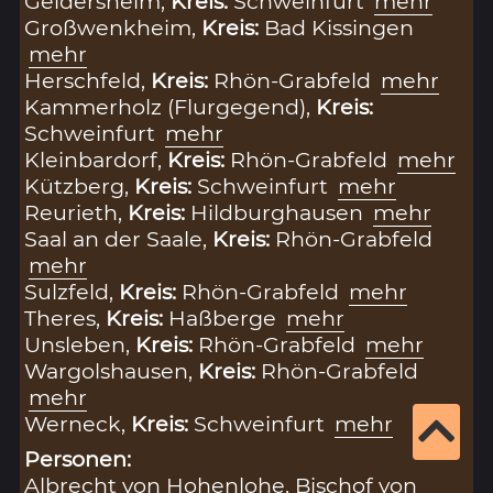
Geldersheim,
Kreis:
Schweinfurt
mehr
Großwenkheim,
Kreis:
Bad Kissingen
mehr
Herschfeld,
Kreis:
Rhön-Grabfeld
mehr
Kammerholz (Flurgegend),
Kreis:
Schweinfurt
mehr
Kleinbardorf,
Kreis:
Rhön-Grabfeld
mehr
Kützberg,
Kreis:
Schweinfurt
mehr
Reurieth,
Kreis:
Hildburghausen
mehr
Saal an der Saale,
Kreis:
Rhön-Grabfeld
mehr
Sulzfeld,
Kreis:
Rhön-Grabfeld
mehr
Theres,
Kreis:
Haßberge
mehr
Unsleben,
Kreis:
Rhön-Grabfeld
mehr
Wargolshausen,
Kreis:
Rhön-Grabfeld
mehr
Werneck,
Kreis:
Schweinfurt
mehr
Personen:
Albrecht von Hohenlohe, Bischof von