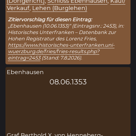
(Dorfgericht)
,
Schloss Ebenhausen
,
Kauf/
Verkauf
,
Lehen (Burglehen)
Zitiervorschlag für diesen Eintrag:
„Ebenhausen (10.06.1353)“ (Eintragsnr.: 2453), in:
Historisches Unterfranken – Datenbank zur
Hohen Registratur des Lorenz Fries,
https://www.historisches-unterfranken.uni-
wuerzburg.de/fries/fries-results.php?
eintrag=2453
(Stand: 7.8.2026).
Ebenhausen
08.06.1353
Graf Berthold X. von Henneberg-