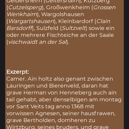
Geldersheim (
Geltershaim
), Kützberg
(
Cutzelsperg
), Großwenkheim (
Grossen
Wenkhaim
), Wargolshausen
(
Wargartshausen
), Kleinbardorf (
Clain
Barsdorff
), Sulzfeld (
Sultzvelt
) sowie ein
oder mehrere Fischteiche an der Saale
(
vischwaidt an der Sal
).
Exzerpt:
Camer. Ain holtz also genant zwischen
Lauringen und Bierenveld, daran hat
grave Herman von Henneberg auch ain
tail gehabt, aber denselbigen am montag
vor Sant Veits tag anno 1368 mit
vorwissen Agnesen, seiner hausfrawen,
grave Bertholden, domheren zu
Wirtzburg, seines bruders, und grave