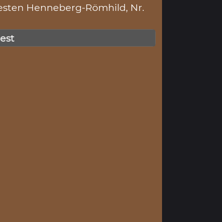
esten Henneberg-Römhild, Nr.
gest