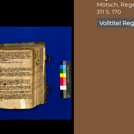
Mötsch, Reg
311 S. 170
Volltitel Re