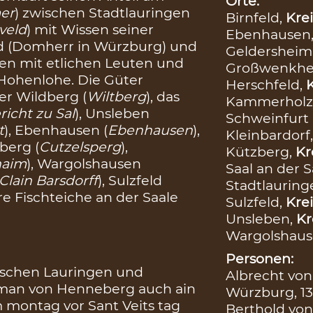
Orte:
er
) zwischen Stadtlauringen
Birnfeld,
Krei
veld
) mit Wissen seiner
Ebenhausen
ld (Domherr in Würzburg) und
Geldersheim
en mit etlichen Leuten und
Großwenkhe
 Hohenlohe. Die Güter
Herschfeld,
K
er Wildberg (
Wiltberg
), das
Kammerholz 
richt zu Sal
), Unsleben
Schweinfurt
t
), Ebenhausen (
Ebenhausen
),
Kleinbardorf
zberg (
Cutzelsperg
),
Kützberg,
Kr
haim
), Wargolshausen
Saal an der S
Clain Barsdorff
), Sulzfeld
Stadtlauring
re Fischteiche an der Saale
Sulzfeld,
Krei
Unsleben,
Kr
Wargolshaus
Personen:
wischen Lauringen und
Albrecht von
rman von Henneberg auch ain
Würzburg, 13
m montag vor Sant Veits tag
Berthold von