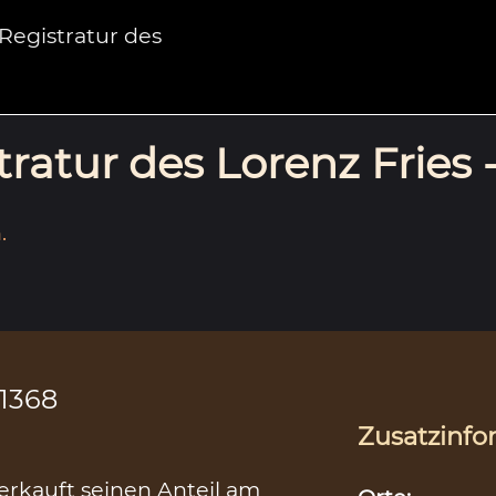
egistratur des
ratur des Lorenz Fries 
.
.1368
Zusatzinfo
rkauft seinen Anteil am