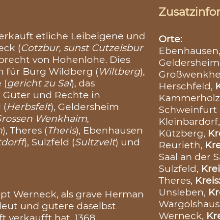
Zusatzinfo
rkauft etliche Leibeigene und
Orte:
eck (
Cotzbur, sunst Cutzelsbur
Ebenhausen
lbrecht von Hohenlohe. Dies
Geldersheim
h für Burg Wildberg (
Wiltberg
),
Großwenkhe
 (
gericht zu Sal
), das
Herschfeld,
K
e Güter und Rechte in
Kammerholz 
 (
Herbsfelt
), Geldersheim
Schweinfurt
Grossen Wenkhaim
,
Kleinbardorf
n
), Theres (
Theris
), Ebenhausen
Kützberg,
Kr
tdorff
), Sulzfeld (
Sultzvelt
) und
Reurieth,
Kre
Saal an der S
Sulzfeld,
Krei
Theres,
Kreis
Unsleben,
Kr
mpt Werneck, als grave Herman
Wargolshaus
leut und gutere daselbst
Werneck,
Kr
 verkaufft hat, 1368,