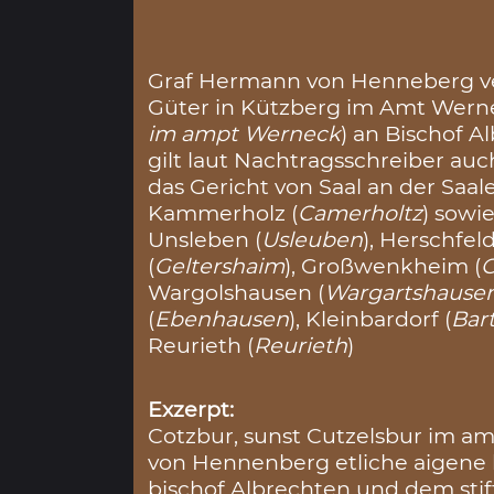
Graf Hermann von Henneberg ve
Güter in Kützberg im Amt Wern
im ampt Werneck
) an Bischof A
gilt laut Nachtragsschreiber auc
das Gericht von Saal an der Saale
Kammerholz (
Camerholtz
) sowi
Unsleben (
Usleuben
), Herschfeld
(
Geltershaim
), Großwenkheim (
Wargolshausen (
Wargartshause
(
Ebenhausen
), Kleinbardorf (
Bar
Reurieth (
Reurieth
)
Exzerpt:
Cotzbur, sunst Cutzelsbur im a
von Hennenberg etliche aigene 
bischof Albrechten und dem stifft