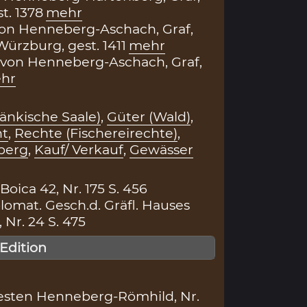
t. 1378
mehr
von Henneberg-Aschach, Graf,
ürzburg, gest. 1411
mehr
 von Henneberg-Aschach, Graf,
hr
änkische Saale)
,
Güter (Wald)
,
ht
,
Rechte (Fischereirechte)
,
berg
,
Kauf/ Verkauf
,
Gewässer
ica 42, Nr. 175 S. 456
lomat. Gesch.d. Gräfl. Hauses
Nr. 24 S. 475
 Edition
esten Henneberg-Römhild, Nr.