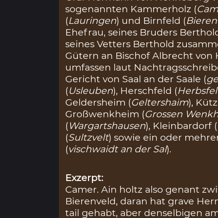
sogenannten Kammerholz (
Cam
(
Lauringen
) und Birnfeld (
Bieren
Ehefrau, seines Bruders Bertho
seines Vetters Berthold zusamm
Gütern an Bischof Albrecht von
umfassen laut Nachtragsschreib
Gericht von Saal an der Saale (
ge
(
Usleuben
), Herschfeld (
Herbsfel
Geldersheim (
Geltershaim
), Küt
Großwenkheim (
Grossen Wenk
(
Wargartshausen
), Kleinbardorf (
(
Sultzvelt
) sowie ein oder mehre
(
vischwaidt an der Sal
).
Exzerpt:
Camer. Ain holtz also genant z
Bierenveld, daran hat grave He
tail gehabt, aber denselbigen a