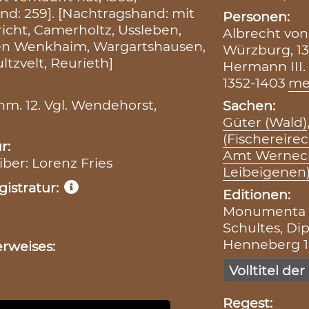
nd: 259]. [Nachtragshand: mit
Personen:
icht, Camerholtz, Ussleben,
Albrecht von
sen Wenkhaim, Wargartshausen,
Würzburg, 13
ltzvelt, Reurieth]
Hermann III.
1352-1403
me
nm. 12. Vgl. Wendehorst,
Sachen:
Güter (Wald)
(Fischereirec
r:
Amt Wernec
iber: Lorenz Fries
Leibeigenen
istratur:
Editionen:
Monumenta Bo
Schultes, Dip
Henneberg 1, 
rweises:
Volltitel der
Regest: