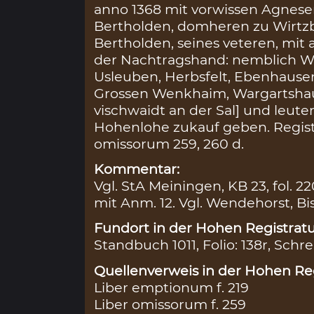
anno 1368 mit vorwissen Agnese
Bertholden, domheren zu Wirtzb
Bertholden, seines veteren, mit
der Nachtragshand: nemblich Wil
Usleuben, Herbsfelt, Ebenhausen
Grossen Wenkhaim, Wargartshause
vischwaidt an der Sal] und leut
Hohenlohe zukauf geben. Regist
omissorum 259, 260 d.
Kommentar:
Vgl. StA Meiningen, KB 23, fol. 22
mit Anm. 12. Vgl. Wendehorst, Bis
Fundort in der Hohen Registratu
Standbuch 1011, Folio: 138r, Schre
Quellenverweis in der Hohen Reg
Liber emptionum f. 219
Liber omissorum f. 259