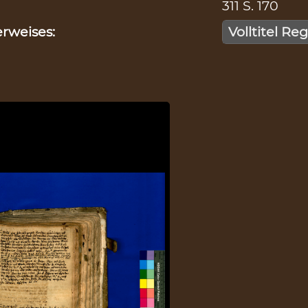
311 S. 170
rweises:
Volltitel Re