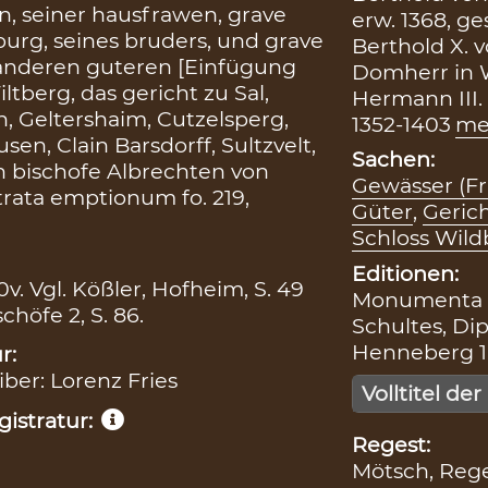
n, seiner hausfrawen, grave
erw. 1368, ges
urg, seines bruders, und grave
Berthold X. 
 anderen guteren [Einfügung
Domherr in W
tberg, das gericht zu Sal,
Hermann III.
, Geltershaim, Cutzelsperg,
1352-1403
me
n, Clain Barsdorff, Sultzvelt,
Sachen:
en bischofe Albrechten von
Gewässer (Fr
rata emptionum fo. 219,
Güter
,
Geric
Schloss Wild
Editionen:
0v. Vgl. Kößler, Hofheim, S. 49
Monumenta Bo
chöfe 2, S. 86.
Schultes, Dip
Henneberg 1, 
r:
iber: Lorenz Fries
Volltitel der
istratur:
Regest:
Mötsch, Reg