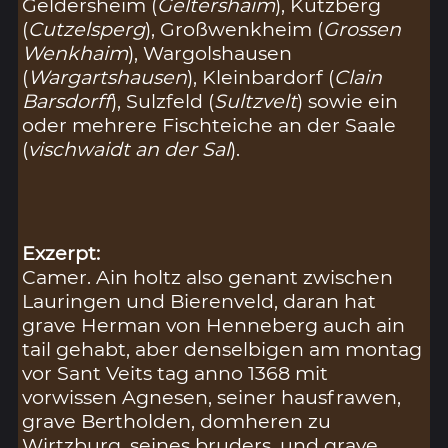
Geldersheim (
Geltershaim
), Kützberg
(
Cutzelsperg
), Großwenkheim (
Grossen
Wenkhaim
), Wargolshausen
(
Wargartshausen
), Kleinbardorf (
Clain
Barsdorff
), Sulzfeld (
Sultzvelt
) sowie ein
oder mehrere Fischteiche an der Saale
(
vischwaidt an der Sal
).
Exzerpt:
Camer. Ain holtz also genant zwischen
Lauringen und Bierenveld, daran hat
grave Herman von Henneberg auch ain
tail gehabt, aber denselbigen am montag
vor Sant Veits tag anno 1368 mit
vorwissen Agnesen, seiner hausfrawen,
grave Bertholden, domheren zu
Wirtzburg, seines bruders, und grave