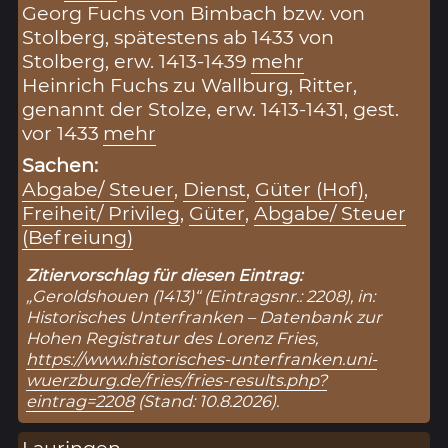
Georg Fuchs von Bimbach bzw. von
Stolberg, spätestens ab 1433 von
Stolberg, erw. 1413-1439
mehr
Heinrich Fuchs zu Wallburg, Ritter,
genannt der Stolze, erw. 1413-1431, gest.
vor 1433
mehr
Sachen:
Abgabe/ Steuer
,
Dienst
,
Güter (Hof)
,
Freiheit/ Privileg
,
Güter
,
Abgabe/ Steuer
(Befreiung)
Zitiervorschlag für diesen Eintrag:
„Geroldshouen (1413)“ (Eintragsnr.: 2208), in:
Historisches Unterfranken – Datenbank zur
Hohen Registratur des Lorenz Fries,
https://www.historisches-unterfranken.uni-
wuerzburg.de/fries/fries-results.php?
eintrag=2208
(Stand: 10.8.2026).