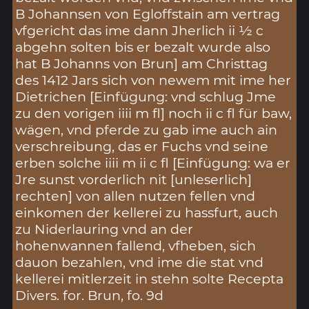
B Johannsen von Egloffstain am vertrag
vfgericht das ime dann Jherlich ii ½ c
abgehn solten bis er bezalt wurde also
hat B Johanns von Brun] am Christtag
des 1412 Jars sich von newem mit ime her
Dietrichen [Einfügung: vnd schlug Jme
zu den vorigen iiii m fl] noch ii c fl für baw,
wägen, vnd pferde zu gab ime auch ain
verschreibung, das er Fuchs vnd seine
erben solche iiii m ii c fl [Einfügung: wa er
Jre sunst vorderlich nit [unleserlich]
rechten] von allen nutzen fellen vnd
einkomen der kellerei zu hassfurt, auch
zu Niderlauring vnd an der
hohenwannen fallend, vfheben, sich
dauon bezahlen, vnd ime die stat vnd
kellerei mitlerzeit in stehn solte Recepta
Divers. for. Brun, fo. 9d