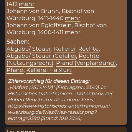
1412
mehr
Johann von Brunn, Bischof von
Würzburg, 1411-1440
mehr
Johann von Egloffstein, Bischof von
Würzburg, 1400-1411
mehr
Sachen:
Abgabe/ Steuer
,
Kellerei
,
Rechte
,
Abgabe/ Steuer (Gefälle)
,
Rechte
(Nutzungsrecht)
,
Pfand (Verpfändung)
,
Pfand
,
Kellerei Haßfurt
Zitiervorschlag für diesen Eintrag:
„Hasfurt (25.12.1412)“ (Eintragsnr.: 3390), in:
Historisches Unterfranken – Datenbank zur
Hohen Registratur des Lorenz Fries,
https://www.historisches-unterfranken.uni-
wuerzburg.de/fries/fries-results.php?
eintrag=3390
(Stand: 10.8.2026).