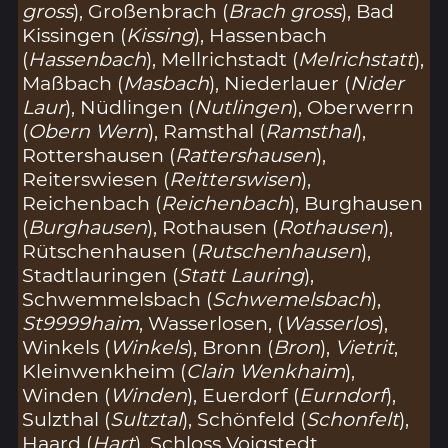
gross
), Großenbrach (
Brach gross
), Bad
Kissingen (
Kissing
), Hassenbach
(
Hassenbach
), Mellrichstadt (
Melrichstatt
),
Maßbach (
Masbach
), Niederlauer (
Nider
Laur
), Nüdlingen (
Nutlingen
), Oberwerrn
(
Obern Wern
), Ramsthal (
Ramsthal
),
Rottershausen (
Rattershausen
),
Reiterswiesen (
Reitterswisen
),
Reichenbach (
Reichenbach
), Burghausen
(
Burghausen
), Rothausen (
Rothausen
),
Rütschenhausen (
Rutschenhausen
),
Stadtlauringen (
Statt Lauring
),
Schwemmelsbach (
Schwemelsbach
),
St9999haim
, Wasserlosen, (
Wasserlos
),
Winkels (
Winkels
), Bronn (
Bron
),
Vietrit
,
Kleinwenkheim (
Clain Wenkhaim
),
Winden (
Winden
), Euerdorf (
Eurndorf
),
Sulzthal (
Sultztal
), Schönfeld (
Schonfelt
),
Haard (
Hart
), Schloss Voigstedt