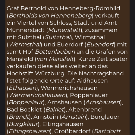
Graf Berthold von Henneberg-Römhild
(
Bertholds von Henneneberg
) verkauft
ein Viertel von Schloss, Stadt und Amt
Münnerstadt (
Munerstatt
), zusammen
mit Sulzthal (
Sultzthal
), Wirmsthal
(
Wermsthal
) und Euerdorf (
Euendorf
) mit
samt Hof
Bottenlauben
an die Grafen von
Mansfeld (
von Mansfelt
). Kurze Zeit später
verkaufen diese alles weiter an das
Hochstift Würzburg. Die Nachtragshand
listet folgende Orte auf: Aidhausen
(
Ethausen
), Wermerichshausen
(
Wermerichshausen
), Poppenlauer
(
Boppenlaur
), Arnshausen (
Arnshausen
),
Bad Bocklet (
Baklet
), Altenbrend
(
Brendt
), Arnstein (
Arnstain
), Burglauer
(
Burgklaur
), Eltingshausen
(
Eltingshausen
), Großbardorf (
Bartdorff