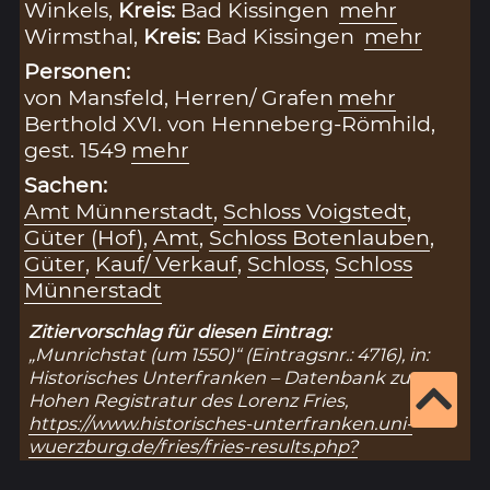
Winkels,
Kreis:
Bad Kissingen
mehr
Wirmsthal,
Kreis:
Bad Kissingen
mehr
Personen:
von Mansfeld, Herren/ Grafen
mehr
Berthold XVI. von Henneberg-Römhild,
gest. 1549
mehr
Sachen:
Amt Münnerstadt
,
Schloss Voigstedt
,
Güter (Hof)
,
Amt
,
Schloss Botenlauben
,
Güter
,
Kauf/ Verkauf
,
Schloss
,
Schloss
Münnerstadt
Zitiervorschlag für diesen Eintrag:
„Munrichstat (um 1550)“ (Eintragsnr.: 4716), in:
Historisches Unterfranken – Datenbank zur
Hohen Registratur des Lorenz Fries,
https://www.historisches-unterfranken.uni-
wuerzburg.de/fries/fries-results.php?
eintrag=4716
(Stand: 10.8.2026).