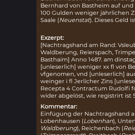
Bernhard von Bastheim auf und
100 Gulden weniger jährlichen Z
Saale (
Neuenstat
). Dieses Geld i
Exzerpt:
[Nachtragshand am Rand: Vsleu
Waldberung, Reierspach, Trimpe
Basthaim] Anno 1487. am dinstag 
[unleserlich] weniger xx fl von 
vfgenomen, vnd [unleserlich] au
weinger i fl Jerlicher Zins [unle
Recepta 4 Contractum Rudolfi fol.
wider abgelöst, wie registrirt ist
Kommentar:
Einfügung der Nachtragshand a
Lobenhausen (
Lobenhan
), Unte
Waldberung
), Reichenbach (
Rei