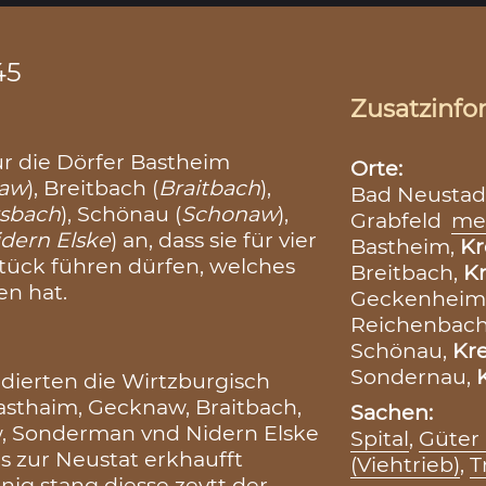
45
Zusatzinfo
ür die Dörfer Bastheim
Orte:
aw
), Breitbach (
Braitbach
),
Bad Neustadt
rsbach
), Schönau (
Schonaw
),
Grabfeld
me
dern Elske
) an, dass sie für vier
Bastheim,
Kr
stück führen dürfen, welches
Breitbach,
Kr
en hat.
Geckenheim
Reichenbac
Schönau,
Kre
Sondernau,
dierten die Wirtzburgisch
asthaim, Gecknaw, Braitbach,
Sachen:
w, Sonderman vnd Nidern Elske
Spital
,
Güter 
ls zur Neustat erkhaufft
(Viehtrieb)
,
T
inig stang diesse zeytt der