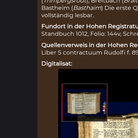
(
Trimpergsrodt
), Breitbach (
Brai
Bastheim (
Basthaim
) Die erste 
vollständig lesbar.
Fundort in der Hohen Registratu
Standbuch 1012, Folio: 144v, Schr
Quellenverweis in der Hohen Reg
Liber 5 contractuum Rudolfi f. 8
Digitalisat: