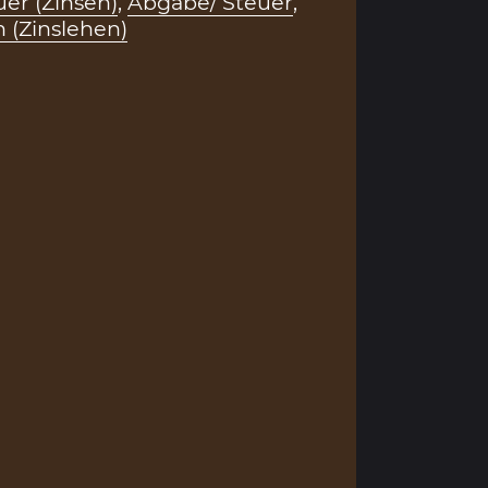
er (Zinsen)
,
Abgabe/ Steuer
,
 (Zinslehen)