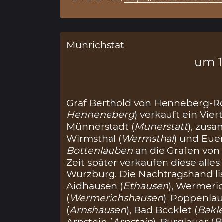
Munrichstat
um 
Graf Berthold von Henneberg-R
Henneneberg
) verkauft ein Vie
Münnerstadt (
Munerstatt
), zusa
Wirmsthal (
Wermsthal
) und Euer
Bottenlauben
an die Grafen von 
Zeit später verkaufen diese alles
Würzburg. Die Nachtragshand lis
Aidhausen (
Ethausen
), Wermeri
(
Wermerichshausen
), Poppenlau
(
Arnshausen
), Bad Bocklet (
Bakl
Arnstein (
Arnstain
), Burglauer (
B