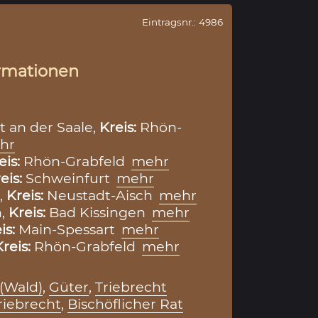
Eintragsnr.: 4986
rmationen
 an der Saale,
Kreis:
Rhön-
hr
eis:
Rhön-Grabfeld
mehr
eis:
Schweinfurt
mehr
,
Kreis:
Neustadt-Aisch
mehr
h,
Kreis:
Bad Kissingen
mehr
is:
Main-Spessart
mehr
Kreis:
Rhön-Grabfeld
mehr
(Wald)
,
Güter
,
Triebrecht
riebrecht
,
Bischöflicher Rat