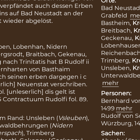
Orte:
 verpfändet auch dessen Erben
Bad Neustadt
ins auf Bad Neustadt an der
Grabfeld
me
st wieder abgelöst.
Bastheim,
Kr
Breitbach,
Kr
Geckenau,
K
Lobenhause
ben, Lobenhan, Nidern
Reichenbac
rgsrodt, Braitbach, Gekenau,
Trimberg,
Kr
nach Trinitatis hat B Rudolf ii
Unsleben,
Kr
Bernharten von Basthaim
Unterwaldb
ch seinen erben dargegen i c
mehr
serlich] Neuenstat verschriben.
 [unleserlich] dis gelt ist
Personen:
 5 Contractuum Rudolfi fol. 89.
Bernhard von
1499
mehr
Rudolf von S
m Rand: Unsleben (
Vsleuben
),
Würzburg, 1
rwaldbehrungen (
Nidern
erspach
), Trimberg
Sachen: