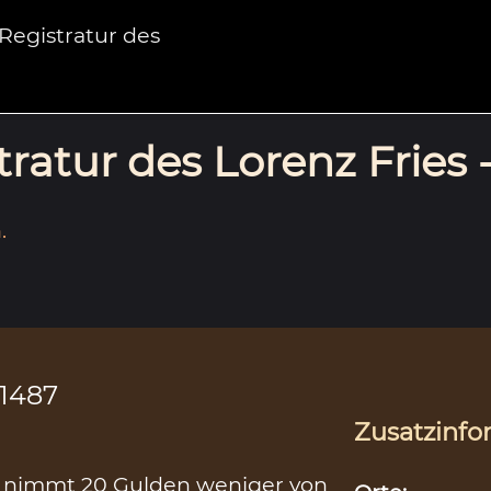
egistratur des
ratur des Lorenz Fries 
.
.1487
Zusatzinfo
g nimmt 20 Gulden weniger von