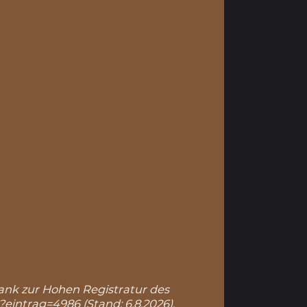
nbank zur Hohen Registratur des
p?eintrag=4986
(Stand: 6.8.2026).