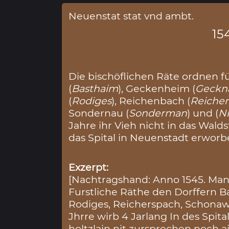
Neuenstat stat vnd ambt.
15
Die bischöflichen Räte ordnen f
(
Basthaim
), Geckenheim (
Geckn
(
Rodiges
), Reichenbach (
Reiche
Sondernau (
Sonderman
) und (
Ni
Jahre ihr Vieh nicht in das Wald
das Spital in Neuenstadt erworb
Exzerpt:
[Nachtragshand: Anno 1545. Man
Furstliche Räthe den Dorffern B
Rodiges, Reicherspach, Schona
Jhrre wirb 4 Jarlang In des Spita
holtzlain nit zursprechen noch a