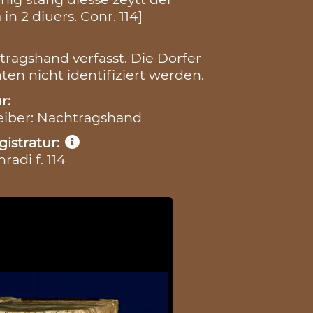
n 2 diuers. Conr. 114]
ragshand verfasst. Die Dörfer
en nicht identifiziert werden.
r:
reiber: Nachtragshand
istratur:
adi f. 114