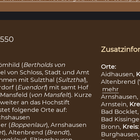
1550
Zusatzinfo
ömhild (
Bertholds von
Orte:
rtel von Schloss, Stadt und Amt
Aidhausen,
K
mmen mit Sulzthal (
Sultzthal
),
Altenbrend 
dorf (
Euendorf
) mit samt Hof
mehr
Mansfeld (
von Mansfelt
). Kurze
Arnshausen,
 weiter an das Hochstift
Arnstein,
Kre
tet folgende Orte auf:
Bad Bocklet
chshausen
Bad Kissinge
er (
Boppenlaur
), Arnshausen
Bronn,
Kreis
et
), Altenbrend (
Brendt
),
Burghausen
urgklaur
), Eltingshausen