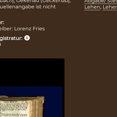
tbach
), Gekenau (
Geckenau
),
Abgabe/ Steu
Quellenangabe ist nicht
Lehen
,
Lehen
r:
eiber: Lorenz Fries
istratur:
9