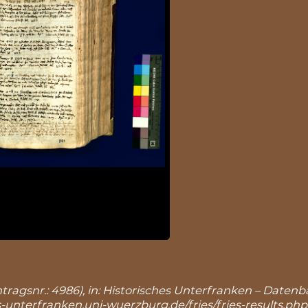
ntragsnr.: 4986), in: Historisches Unterfranken – Date
s-unterfranken.uni-wuerzburg.de/fries/fries-results.ph