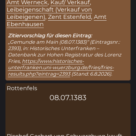
Amt Werneck
,
Kauf/ Verkauf
,
Leibeigenschaft (Verkauf von
Leibeigenen)
,
Zent Estenfeld
,
Amt
Ebenhausen
Zitiervorschlag für diesen Eintrag:
„Gemunde am Main (08.07.1383)“ (Eintragsnr.:
2393), in: Historisches Unterfranken –
Datenbank zur Hohen Registratur des Lorenz
Fries,
https://www.historisches-
unterfranken.uni-wuerzburg.de/fries/fries-
results.php?eintrag=2393
(Stand: 6.8.2026).
Rottenfels
08.07.1383
Bischof Gerhart von Schwarzburg kauft