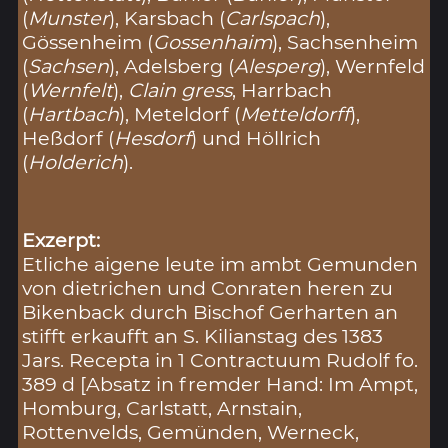
(
Munster
), Karsbach (
Carlspach
),
Gössenheim (
Gossenhaim
), Sachsenheim
(
Sachsen
), Adelsberg (
Alesperg
), Wernfeld
(
Wernfelt
),
Clain gress
, Harrbach
(
Hartbach
), Meteldorf (
Metteldorff
),
Heßdorf (
Hesdorf
) und Höllrich
(
Holderich
).
Exzerpt:
Etliche aigene leute im ambt Gemunden
von dietrichen und Conraten heren zu
Bikenback durch Bischof Gerharten an
stifft erkaufft an S. Kilianstag des 1383
Jars. Recepta in 1 Contractuum Rudolf fo.
389 d [Absatz in fremder Hand: Im Ampt,
Homburg, Carlstatt, Arnstain,
Rottenvelds, Gemünden, Werneck,