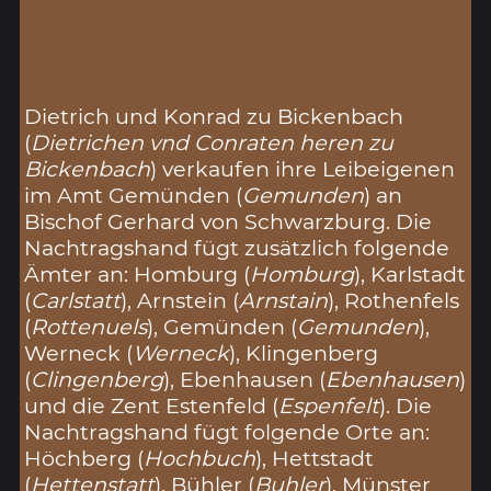
Dietrich und Konrad zu Bickenbach
(
Dietrichen vnd Conraten heren zu
Bickenbach
) verkaufen ihre Leibeigenen
im Amt Gemünden (
Gemunden
) an
Bischof Gerhard von Schwarzburg. Die
Nachtragshand fügt zusätzlich folgende
Ämter an: Homburg (
Homburg
), Karlstadt
(
Carlstatt
), Arnstein (
Arnstain
), Rothenfels
(
Rottenuels
), Gemünden (
Gemunden
),
Werneck (
Werneck
), Klingenberg
(
Clingenberg
), Ebenhausen (
Ebenhausen
)
und die Zent Estenfeld (
Espenfelt
). Die
Nachtragshand fügt folgende Orte an:
Höchberg (
Hochbuch
), Hettstadt
(
Hettenstatt
), Bühler (
Buhler
), Münster