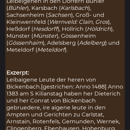
Leibeigenen in den Dörfern Bühler
(
Bühler
), Karsbach (
Karlsbach
),
Sachsenheim (
Sachsen
), Groß- und
Kleinwernfeld (
Wernveld: Clain, Gros
),
Heßdorf (
Hesdorff
), Höllrich (
Höldrich
),
Münster (
Münster
), Gössenheim
(
Gössenhaim
), Adelsberg (
Adelberg
) und
Meteldorf (
Meteldorf
).
Exzerpt:
Leibaigene Leute der heren von
Bickenbach.[gestrichen: Anno 1488] Anno
1383 am S Kilianstag haben her Dieterich
und her Conrat von Bickenbach
gebruedere, ire aigene leute in den
Ampten und Gerichten zu Carlstat,
Arnstain, Rotenfels, Gemunden, Wernek,
Clingenberg, Ebenhausen, Hohenburg,