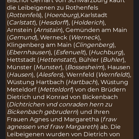
die Leibeigenen zu Rothenfels
(
Rottenfels
), (
Hoenburg
),Karlstadt
(
Carlstatt
), (
Hesdorff
), (
Holderich
),
Arnstein (
Arnstain
), Gemünden am Main
(
Gemund
), Werneck (
Werneck
),
Klingenberg am Main (
Clingenberg
),
(
Ebernhausen
), (
Esfenuelt
), (
Huchburg
),
Hettstadt (
Hettenstatt
), Bühler (
Buhler
),
Münster (
Munster
), (
Bossesheim
), Hausen
(
Hausen
), (
Alesfers
), Wernfeld (
Wernfeldt
),
Wüstung Hartbach (
Hartbach
), Wüstung
Meteldorf (
Metteldorf
) von den Brüdern
Dietrich und Konrad von Bickenbach
(
Dichtrichen vnd conraden hern zu
Bickenbach gebrudern
) und ihren
Frauen Agnes und Margaretha (
fraw
agnessen vnd fraw Margareth
) ab. Die
Leibeigenen wurden von Dietrich von