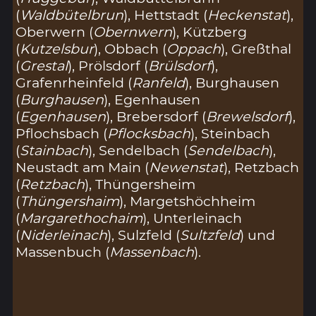
(
Waldbütelbrun
), Hettstadt (
Heckenstat
),
Oberwern (
Obernwern
), Kützberg
(
Kutzelsbur
), Obbach (
Oppach
), Greßthal
(
Grestal
), Prölsdorf (
Brülsdorf
),
Grafenrheinfeld (
Ranfeld
), Burghausen
(
Burghausen
), Egenhausen
(
Egenhausen
), Brebersdorf (
Brewelsdorf
),
Pflochsbach (
Pflocksbach
), Steinbach
(
Stainbach
), Sendelbach (
Sendelbach
),
Neustadt am Main (
Newenstat
), Retzbach
(
Retzbach
), Thüngersheim
(
Thüngershaim
), Margetshöchheim
(
Margarethochaim
), Unterleinach
(
Niderleinach
), Sulzfeld (
Sultzfeld
) und
Massenbuch (
Massenbach
).