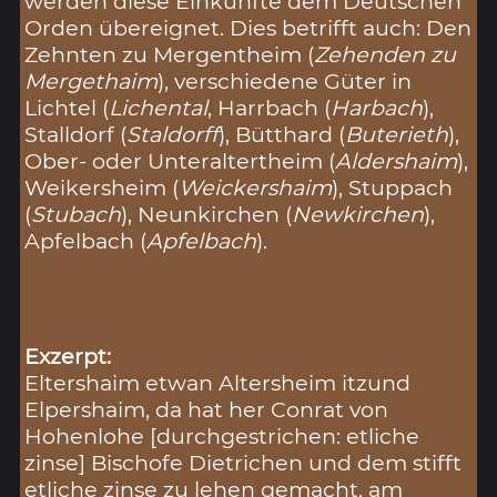
werden diese Einkünfte dem Deutschen
Orden übereignet. Dies betrifft auch: Den
Zehnten zu Mergentheim (
Zehenden zu
Mergethaim
), verschiedene Güter in
Lichtel (
Lichental
, Harrbach (
Harbach
),
Stalldorf (
Staldorff
), Bütthard (
Buterieth
),
Ober- oder Unteraltertheim (
Aldershaim
),
Weikersheim (
Weickershaim
), Stuppach
(
Stubach
), Neunkirchen (
Newkirchen
),
Apfelbach (
Apfelbach
).
Exzerpt:
Eltershaim etwan Altersheim itzund
Elpershaim, da hat her Conrat von
Hohenlohe [durchgestrichen: etliche
zinse] Bischofe Dietrichen und dem stifft
etliche zinse zu lehen gemacht, am