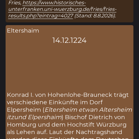
Fries,
https://www.historisches-
unterfranken.uni-wuerzburg.de/fries/fries-
results.php?eintrag=4027
(Stand: 8.8.2026).
Eltershaim
14.12.1224
Konrad I. von Hohenlohe-Brauneck trägt
verschiedene Einkünfte im Dorf
Elpersheim (
Eltersheim etwan Altersheim
itzund Elpershaim
) Bischof Dietrich von
Homburg und dem Hochstift Würzburg
als Lehen auf. Laut der Nachtragshand