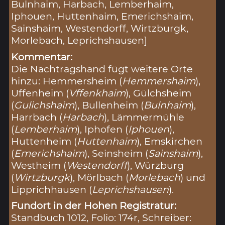
Bulnhaim, Harbach, Lemberhaim,
Iphouen, Huttenhaim, Emerichshaim,
Sainshaim, Westendorff, Wirtzburgk,
Morlebach, Leprichshausen]
Kommentar:
Die Nachtragshand fügt weitere Orte
hinzu: Hemmersheim (
Hemmershaim
),
Uffenheim (
Vffenkhaim
), Gülchsheim
(
Gulichshaim
), Bullenheim (
Bulnhaim
),
Harrbach (
Harbach
), Lämmermühle
(
Lemberhaim
), Iphofen (
Iphouen
),
Huttenheim (
Huttenhaim
), Emskirchen
(
Emerichshaim
), Seinsheim (
Sainshaim
),
Westheim (
Westendorff
), Würzburg
(
Wirtzburgk
), Mörlbach (
Morlebach
) und
Lipprichhausen (
Leprichshausen
).
Fundort in der Hohen Registratur:
Standbuch 1012, Folio: 174r, Schreiber: