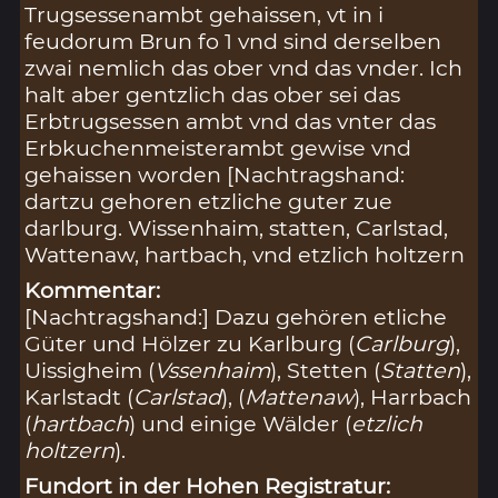
Trugsessenambt gehaissen, vt in i
feudorum Brun fo 1 vnd sind derselben
zwai nemlich das ober vnd das vnder. Ich
halt aber gentzlich das ober sei das
Erbtrugsessen ambt vnd das vnter das
Erbkuchenmeisterambt gewise vnd
gehaissen worden [Nachtragshand:
dartzu gehoren etzliche guter zue
darlburg. Wissenhaim, statten, Carlstad,
Wattenaw, hartbach, vnd etzlich holtzern
Kommentar:
[Nachtragshand:] Dazu gehören etliche
Güter und Hölzer zu Karlburg (
Carlburg
),
Uissigheim (
Vssenhaim
), Stetten (
Statten
),
Karlstadt (
Carlstad
), (
Mattenaw
), Harrbach
(
hartbach
) und einige Wälder (
etzlich
holtzern
).
Fundort in der Hohen Registratur: