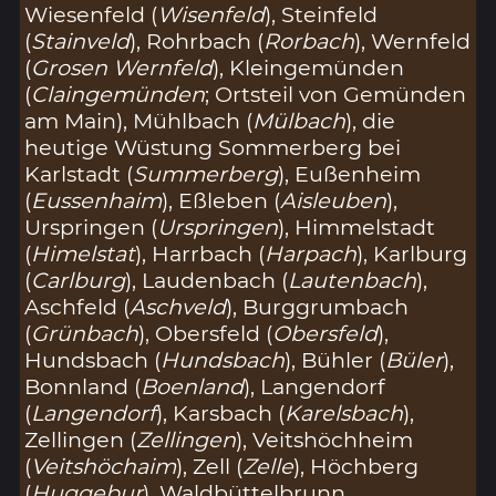
Wiesenfeld (
Wisenfeld
), Steinfeld
(
Stainveld
), Rohrbach (
Rorbach
), Wernfeld
(
Grosen Wernfeld
), Kleingemünden
(
Claingemünden
; Ortsteil von Gemünden
am Main), Mühlbach (
Mülbach
), die
heutige Wüstung Sommerberg bei
Karlstadt (
Summerberg
), Eußenheim
(
Eussenhaim
), Eßleben (
Aisleuben
),
Urspringen (
Urspringen
), Himmelstadt
(
Himelstat
), Harrbach (
Harpach
), Karlburg
(
Carlburg
), Laudenbach (
Lautenbach
),
Aschfeld (
Aschveld
), Burggrumbach
(
Grünbach
), Obersfeld (
Obersfeld
),
Hundsbach (
Hundsbach
), Bühler (
Büler
),
Bonnland (
Boenland
), Langendorf
(
Langendorf
), Karsbach (
Karelsbach
),
Zellingen (
Zellingen
), Veitshöchheim
(
Veitshöchaim
), Zell (
Zelle
), Höchberg
(
Huggebur
), Waldbüttelbrunn