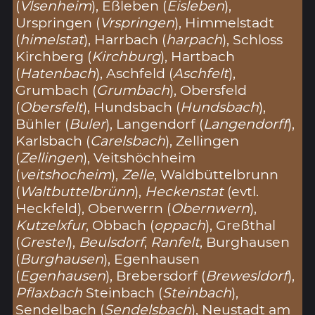
(
Vlsenheim
), Eßleben (
Eisleben
),
Urspringen (
Vrspringen
), Himmelstadt
(
himelstat
), Harrbach (
harpach
), Schloss
Kirchberg (
Kirchburg
), Hartbach
(
Hatenbach
), Aschfeld (
Aschfelt
),
Grumbach (
Grumbach
), Obersfeld
(
Obersfelt
), Hundsbach (
Hundsbach
),
Bühler (
Buler
), Langendorf (
Langendorff
),
Karlsbach (
Carelsbach
), Zellingen
(
Zellingen
), Veitshöchheim
(
veitshocheim
),
Zelle
, Waldbüttelbrunn
(
Waltbuttelbrünn
),
Heckenstat
(evtl.
Heckfeld), Oberwerrn (
Obernwern
),
Kutzelxfur
, Obbach (
oppach
), Greßthal
(
Grestel
),
Beulsdorf
,
Ranfelt
, Burghausen
(
Burghausen
), Egenhausen
(
Egenhausen
), Brebersdorf (
Brewesldorf
),
Pflaxbach
Steinbach (
Steinbach
),
Sendelbach (
Sendelsbach
), Neustadt am