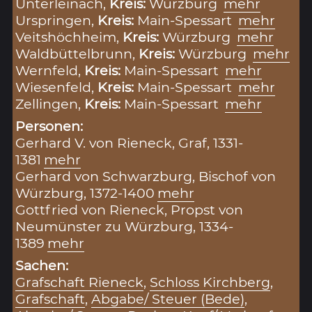
Unterleinach,
Kreis:
Würzburg
mehr
Urspringen,
Kreis:
Main-Spessart
mehr
Veitshöchheim,
Kreis:
Würzburg
mehr
Waldbüttelbrunn,
Kreis:
Würzburg
mehr
Wernfeld,
Kreis:
Main-Spessart
mehr
Wiesenfeld,
Kreis:
Main-Spessart
mehr
Zellingen,
Kreis:
Main-Spessart
mehr
Personen:
Gerhard V. von Rieneck, Graf, 1331-
1381
mehr
Gerhard von Schwarzburg, Bischof von
Würzburg, 1372-1400
mehr
Gottfried von Rieneck, Propst von
Neumünster zu Würzburg, 1334-
1389
mehr
Sachen:
Grafschaft Rieneck
,
Schloss Kirchberg
,
Grafschaft
,
Abgabe/ Steuer (Bede)
,