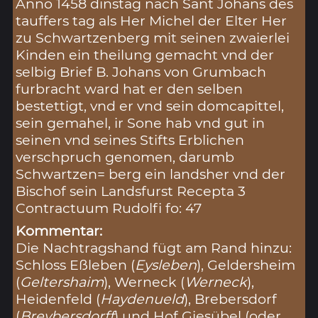
Anno 1458 dinstag nach Sant Johans des
tauffers tag als Her Michel der Elter Her
zu Schwartzenberg mit seinen zwaierlei
Kinden ein theilung gemacht vnd der
selbig Brief B. Johans von Grumbach
furbracht ward hat er den selben
bestettigt, vnd er vnd sein domcapittel,
sein gemahel, ir Sone hab vnd gut in
seinen vnd seines Stifts Erblichen
verschpruch genomen, darumb
Schwartzen= berg ein landsher vnd der
Bischof sein Landsfurst Recepta 3
Contractuum Rudolfi fo: 47
Kommentar:
Die Nachtragshand fügt am Rand hinzu:
Schloss Eßleben (
Eysleben
), Geldersheim
(
Geltershaim
), Werneck (
Werneck
),
Heidenfeld (
Haydenueld
), Brebersdorf
(
Breybersdorff
) und Hof Giesübel (oder