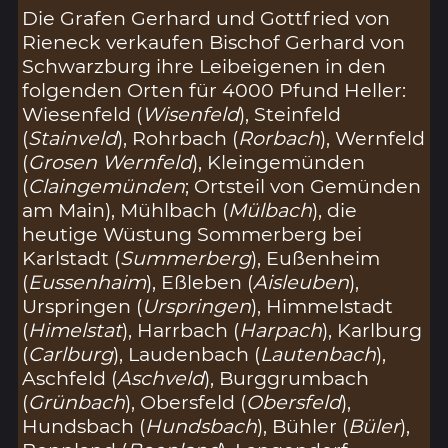
Die Grafen Gerhard und Gottfried von
Rieneck verkaufen Bischof Gerhard von
Schwarzburg ihre Leibeigenen in den
folgenden Orten für 4000 Pfund Heller:
Wiesenfeld (
Wisenfeld
), Steinfeld
(
Stainveld
), Rohrbach (
Rorbach
), Wernfeld
(
Grosen Wernfeld
), Kleingemünden
(
Claingemünden
; Ortsteil von Gemünden
am Main), Mühlbach (
Mülbach
), die
heutige Wüstung Sommerberg bei
Karlstadt (
Summerberg
), Eußenheim
(
Eussenhaim
), Eßleben (
Aisleuben
),
Urspringen (
Urspringen
), Himmelstadt
(
Himelstat
), Harrbach (
Harpach
), Karlburg
(
Carlburg
), Laudenbach (
Lautenbach
),
Aschfeld (
Aschveld
), Burggrumbach
(
Grünbach
), Obersfeld (
Obersfeld
),
Hundsbach (
Hundsbach
), Bühler (
Büler
),