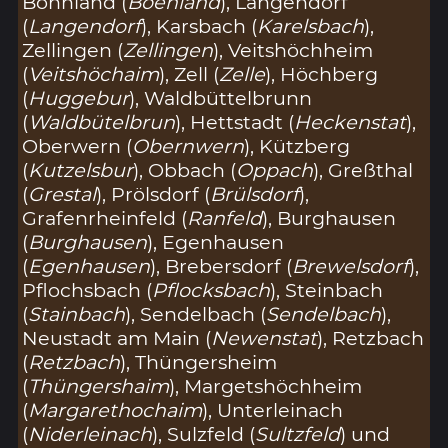
Bonnland (
Boenland
), Langendorf
(
Langendorf
), Karsbach (
Karelsbach
),
Zellingen (
Zellingen
), Veitshöchheim
(
Veitshöchaim
), Zell (
Zelle
), Höchberg
(
Huggebur
), Waldbüttelbrunn
(
Waldbütelbrun
), Hettstadt (
Heckenstat
),
Oberwern (
Obernwern
), Kützberg
(
Kutzelsbur
), Obbach (
Oppach
), Greßthal
(
Grestal
), Prölsdorf (
Brülsdorf
),
Grafenrheinfeld (
Ranfeld
), Burghausen
(
Burghausen
), Egenhausen
(
Egenhausen
), Brebersdorf (
Brewelsdorf
),
Pflochsbach (
Pflocksbach
), Steinbach
(
Stainbach
), Sendelbach (
Sendelbach
),
Neustadt am Main (
Newenstat
), Retzbach
(
Retzbach
), Thüngersheim
(
Thüngershaim
), Margetshöchheim
(
Margarethochaim
), Unterleinach
(
Niderleinach
), Sulzfeld (
Sultzfeld
) und