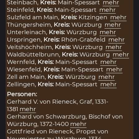
Steinbach,
Kreis:
Main-Spessart
mehr
Steinfeld,
Kreis:
Main-Spessart
mehr
Sulzfeld am Main,
Kreis:
Kitzingen
mehr
Thüngersheim,
Kreis:
Würzburg
mehr
Unterleinach,
Kreis:
Würzburg
mehr
Urspringen,
Kreis:
Rhön-Grabfeld
mehr
Veitshöchheim,
Kreis:
Würzburg
mehr
Waldbüttelbrunn,
Kreis:
Würzburg
mehr
Wernfeld,
Kreis:
Main-Spessart
mehr
Wiesenfeld,
Kreis:
Main-Spessart
mehr
Zell am Main,
Kreis:
Würzburg
mehr
Zellingen,
Kreis:
Main-Spessart
mehr
Personen:
Gerhard V. von Rieneck, Graf, 1331-
1381
mehr
Gerhard von Schwarzburg, Bischof von
Würzburg, 1372-1400
mehr
Gottfried von Rieneck, Propst von
Neumünster zu Würzburg, 1334-