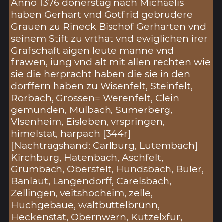
Anno 1376 donerstag nach Michaelis
haben Gerhart vnd Gotfrid gebrudere
Grauen zu Rineck Bischof Gerharten vnd
seinem Stift zu vrthat vnd ewiglichen irer
Grafschaft aigen leute manne vnd
frawen, iung vnd alt mit allen rechten wie
sie die herpracht haben die sie in den
dorffern haben zu Wisenfelt, Steinfelt,
Rorbach, Grossen= Werenfelt, Clein
gemunden, Mülbach, Sumerberg,
Vlsenheim, Eisleben, vrspringen,
himelstat, harpach [344r]
[Nachtragshand: Carlburg, Lutembach]
Kirchburg, Hatenbach, Aschfelt,
Grumbach, Obersfelt, Hundsbach, Buler,
Banlaut, Langendorff, Carelsbach,
Zellingen, veitshocheim, zelle,
Huchgebaue, waltbuttelbrünn,
Heckenstat, Obernwern, Kutzelxfur,