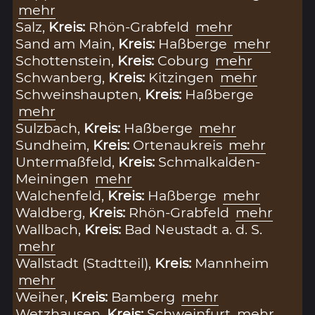
mehr
Salz,
Kreis:
Rhön-Grabfeld
mehr
Sand am Main,
Kreis:
Haßberge
mehr
Schottenstein,
Kreis:
Coburg
mehr
Schwanberg,
Kreis:
Kitzingen
mehr
Schweinshaupten,
Kreis:
Haßberge
mehr
Sulzbach,
Kreis:
Haßberge
mehr
Sundheim,
Kreis:
Ortenaukreis
mehr
Untermaßfeld,
Kreis:
Schmalkalden-
Meiningen
mehr
Walchenfeld,
Kreis:
Haßberge
mehr
Waldberg,
Kreis:
Rhön-Grabfeld
mehr
Wallbach,
Kreis:
Bad Neustadt a. d. S.
mehr
Wallstadt (Stadtteil),
Kreis:
Mannheim
mehr
Weiher,
Kreis:
Bamberg
mehr
Wetzhausen,
Kreis:
Schweinfurt
mehr