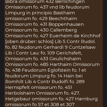
Bibra omissorum 432 Berlichingen
Omissorum fo. 437 vnd lib feudorum
Limpurg in principio Basthaim
omissorum fo. 429 Beechthaim
Omissorum fo. 431 Boppenhausen
Omissorum fo. 430 Callemberg
Omissorum fo. 427 Euerheim de Kirchhof
[oben drüber: schlos] Lib 5 Contr Rudol.
fo. 82 feudorum Gerhardi 9 Cuntzelsaw
Lib i Contr Lau: fo. 109 Gerichsfelt,
Omissorum fo. 433 Geulichshaim
Omissorum fo. 485 Harthaim Omissorum
fo. 438 Feudorum Eglofstein fo. 1 et
feudorum Limpurg fo. 14 Hain bei
Romhilt Lib 4 Contr Rudolfi fo. 289
Hernspfelt omissorum fo. 451
Herbolshaim Omissorum fo. 427.
Hetgebaur omissorum fo. 427 Harnburg
omissorum fo 57 et 308 et 307