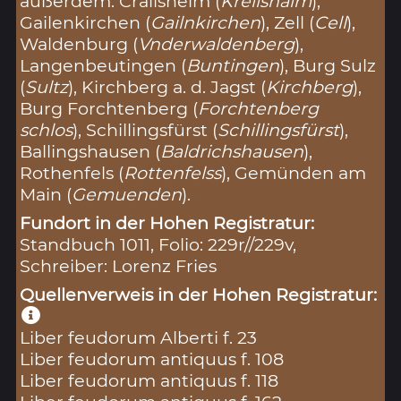
außerdem: Crailsheim (
Kreilshaim
),
Gailenkirchen (
Gailnkirchen
), Zell (
Cell
),
Waldenburg (
Vnderwaldenberg
),
Langenbeutingen (
Buntingen
), Burg Sulz
(
Sultz
), Kirchberg a. d. Jagst (
Kirchberg
),
Burg Forchtenberg (
Forchtenberg
schlos
), Schillingsfürst (
Schillingsfürst
),
Ballingshausen (
Baldrichshausen
),
Rothenfels (
Rottenfelss
), Gemünden am
Main (
Gemuenden
).
Fundort in der Hohen Registratur:
Standbuch 1011, Folio: 229r//229v,
Schreiber: Lorenz Fries
Quellenverweis in der Hohen Registratur:
Liber feudorum Alberti f. 23
Liber feudorum antiquus f. 108
Liber feudorum antiquus f. 118