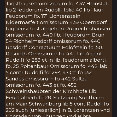
Jagsthausen omissorum fo. 437 Heinstat
lib 2 feudorum Rudolfi folio 40 lib i laur:
Feudorum fo. 171 Lichtenstein
Nidermasfelt omissorum 439 Oberndorf
fuggerisch ist abgehen Ruprechtshausen
omissorum fo. 440 lib. i feudorum Brun
54 Richhelmsdorff omissorum fo. 440
Rosdorff Conractuum Eglofstein fo. 50.
Rosrieth Omissorum fo. 441. Lib 4 cont
Rudolfi fo 283 et in lib. feudorum alberti
fo. 25 Roltenbaur Omissorum fo. 442. lab
5 contr Rudolfi fo. 294 4 Om fo 132
Sandes omissorum fo 442 Sultza
omissorum fo. 443 et fo. 452
Schweinshaubten der Kirchhofe Lib.
Feud. alberti fo 28. Saltzburg Sunthaim
am Main Schwanburg lib 5 cont Rudol: fo
292 such [unleserlich] in B. Lorentzen vnd
Conraden von Thungen vnd Bibra