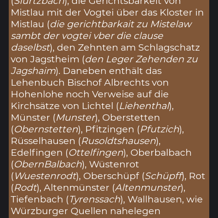
(
Slurtzbach
), die Gerichtsbarkeit von
Mistlau mit der Vogtei über das Kloster in
Mistlau (
die gerichtbarkait zu Mistelaw
sambt der vogtei vber die clause
daselbst
), den Zehnten am Schlagschatz
von Jagstheim (
den Leger Zehenden zu
Jagshaim
). Daneben enthält das
Lehenbuch Bischof Albrechts von
Hohenlohe noch Verweise auf die
Kirchsätze von Lichtel (
Liehenthal
),
Münster (
Munster
), Oberstetten
(
Obernstetten
), Pfitzingen (
Pfutzich
),
Rüsselhausen (
Rusoldtshausen
),
Edelfingen (
Ottelfingen
), Oberbalbach
(
ObernBalbach
), Wüstenrot
(
Wuestenrodt
), Oberschüpf (
Schüpff
), Rot
(
Rodt
), Altenmünster (
Altenmunster
),
Tiefenbach (
Tyrenssach
), Wallhausen, wie
Würzburger Quellen nahelegen