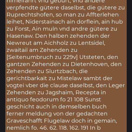
himelfahrt vnd geburt, vnd andere
verpfendte gütere daselbst, die gütere zu
Ruprechtshofen, so man zu Affterlehen
leihet, Niderstainach ain dorflein, ain hub
zu Forst, Ain muln vnd andre gütere zu
Hasenaw. Den halben zehenden der
Newreut am Aichholz zu Lentsidel,
zwaitail am Zehenden zu
[Seitenumbruch zu 229v] Utsteten, den
gantzen Zehenden zu Dietenhoven, den
Zehenden zu Slurtzbach, die
gerichtbarkait zu Mistelaw sambt der
vogtei vber die clause daselbst, den Leger
Zehenden zu Jagshaim, Recepta in
antiquo feodorum fo 21 108 Sunst
geschicht auch in demselben buch
ferner meldung von der gedachten
Graveschafft Flugelaw doch in gemain,
nemlich fo. 46. 62. 118. 162. 191 In b