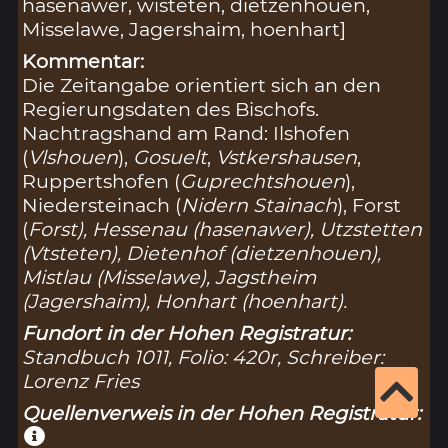
hasenawer, wisteten, dietzenhouen,
Misselawe, Jagershaim, hoenhart]
Kommentar:
Die Zeitangabe orientiert sich an den
Regierungsdaten des Bischofs.
Nachtragshand am Rand: Ilshofen
(
Vlshouen
),
Gosuelt
,
Vstkershausen
,
Ruppertshofen (
Guprechtshouen
),
Niedersteinach (
Nidern Stainach
), Forst
(
Forst
), Hessenau (
hasenawer
), Utzstetten
(
Vtsteten
), Dietenhof (
dietzenhouen
),
Mistlau (
Misselawe
), Jagstheim
(
Jagershaim
), Honhart (
hoenhart
).
Fundort in der Hohen Registratur:
Standbuch 1011, Folio: 420r, Schreiber:
Lorenz Fries
Quellenverweis in der Hohen Registratur: