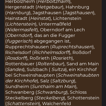
Herbolzheim (
Herboltzhaim
),
Hergenstadt (
Hetgebaur
), Hahnburg
(
Harnburg
), Jagsthausen (
Jagsthausen
),
Hainstadt (
Heinstat
), Lichtenstein
(
Lichtenstein
), Untermaßfeld
(
Nidermasfelt
), Oberndorf am Lech
(
Oberndorf
), das an die Fugger
(
fuggerisch
) abgegangen ist,
Rupprechtshausen (
Ruprechtshausen
),
Richelsdorf (
Richhelmsdorff
), Roßdorf
(
Rosdorff
), Roßrieth (
Rosrieth
),
Rottenbauer (
Roltenbaur
), Sand am Main
(
Sandes
), Sulzbach (
Sultza
), ein Kirchhof
bei Schweinshaupten (
Schweinshaubten
der Kirchhofe
), Salz (
Saltzburg
),
Sundheim (
Sunthaim am Main
),
Schwanberg (
Schwanburg
), Schloss
Steckelberg (
Steckelberg
), Schottenstein
(
Schattenstein
), Walchenfeld