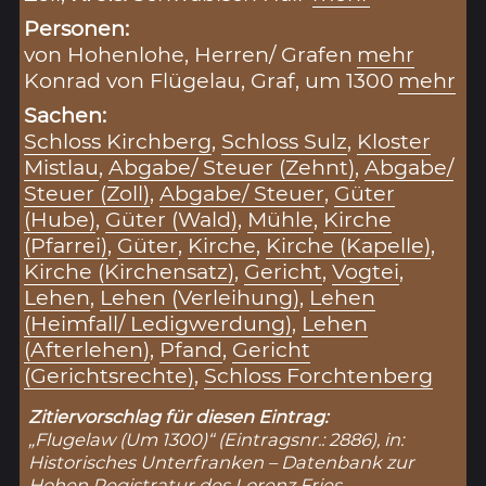
Personen:
von Hohenlohe, Herren/ Grafen
mehr
Konrad von Flügelau, Graf, um 1300
mehr
Sachen:
Schloss Kirchberg
,
Schloss Sulz
,
Kloster
Mistlau
,
Abgabe/ Steuer (Zehnt)
,
Abgabe/
Steuer (Zoll)
,
Abgabe/ Steuer
,
Güter
(Hube)
,
Güter (Wald)
,
Mühle
,
Kirche
(Pfarrei)
,
Güter
,
Kirche
,
Kirche (Kapelle)
,
Kirche (Kirchensatz)
,
Gericht
,
Vogtei
,
Lehen
,
Lehen (Verleihung)
,
Lehen
(Heimfall/ Ledigwerdung)
,
Lehen
(Afterlehen)
,
Pfand
,
Gericht
(Gerichtsrechte)
,
Schloss Forchtenberg
Zitiervorschlag für diesen Eintrag:
„Flugelaw (Um 1300)“ (Eintragsnr.: 2886), in:
Historisches Unterfranken – Datenbank zur
Hohen Registratur des Lorenz Fries,