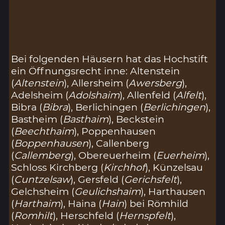
Bei folgenden Häusern hat das Hochstift
ein Öffnungsrecht inne: Altenstein
(
Altenstein
), Allersheim (
Awersberg
),
Adelsheim (
Adolshaim
), Allenfeld (
Alfelt
),
Bibra (
Bibra
), Berlichingen (
Berlichingen
),
Bastheim (
Basthaim
), Beckstein
(
Beechthaim
), Poppenhausen
(
Boppenhausen
), Callenberg
(
Callemberg
), Obereuerheim (
Euerheim
),
Schloss Kirchberg (
Kirchhof
), Künzelsau
(
Cuntzelsaw
), Gersfeld (
Gerichsfelt
),
Gelchsheim (
Geulichshaim
), Harthausen
(
Harthaim
), Haina (
Hain
) bei Römhild
(
Romhilt
), Herschfeld (
Hernspfelt
),