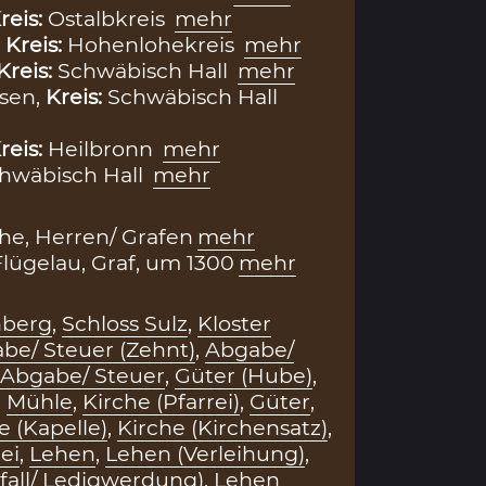
reis:
Ostalbkreis
mehr
,
Kreis:
Hohenlohekreis
mehr
Kreis:
Schwäbisch Hall
mehr
sen,
Kreis:
Schwäbisch Hall
reis:
Heilbronn
mehr
hwäbisch Hall
mehr
e, Herren/ Grafen
mehr
lügelau, Graf, um 1300
mehr
hberg
,
Schloss Sulz
,
Kloster
be/ Steuer (Zehnt)
,
Abgabe/
Abgabe/ Steuer
,
Güter (Hube)
,
,
Mühle
,
Kirche (Pfarrei)
,
Güter
,
e (Kapelle)
,
Kirche (Kirchensatz)
,
ei
,
Lehen
,
Lehen (Verleihung)
,
all/ Ledigwerdung)
,
Lehen