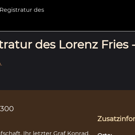
egistratur des
ratur des Lorenz Fries 
.
1300
Zusatzinfo
fschaft. Ihr letzter Graf Konrad,