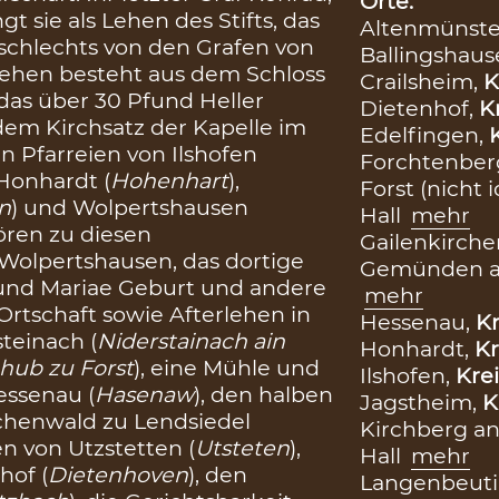
Orte:
gt sie als Lehen des Stifts, das
Altenmünste
schlechts von den Grafen von
Ballingshaus
ehen besteht aus dem Schloss
Crailsheim,
K
, das über 30 Pfund Heller
Dietenhof,
K
 dem Kirchsatz der Kapelle im
Edelfingen,
n Pfarreien von Ilshofen
Forchtenber
 Honhardt (
Hohenhart
),
Forst (nicht i
n
) und Wolpertshausen
Hall
mehr
ren zu diesen
Gailenkirche
 Wolpertshausen, das dortige
Gemünden a
 und Mariae Geburt und andere
mehr
Ortschaft sowie Afterlehen in
Hessenau,
Kr
teinach (
Niderstainach ain
Honhardt,
Kr
 hub zu Forst
), eine Mühle und
Ilshofen,
Krei
essenau (
Hasenaw
), den halben
Jagstheim,
K
henwald zu Lendsiedel
Kirchberg an
en von Utzstetten (
Utsteten
),
Hall
mehr
hof (
Dietenhoven
), den
Langenbeut