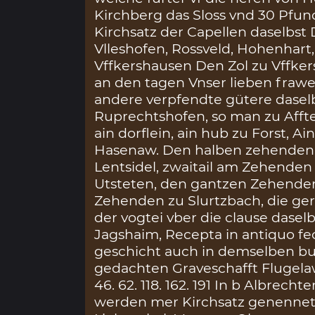
Kirchberg das Sloss vnd 30 Pfund
Kirchsatz der Capellen daselbst 
Vlleshofen, Rossveld, Hohenhart
Vffkershausen Den Zol zu Vffker
an den tagen Vnser lieben frawe
andere verpfendte gütere daselb
Ruprechtshofen, so man zu Affte
ain dorflein, ain hub zu Forst, 
Hasenaw. Den halben zehenden 
Lentsidel, zwaitail am Zehenden
Utsteten, den gantzen Zehende
Zehenden zu Slurtzbach, die ger
der vogtei vber die clause dase
Jagshaim, Recepta in antiquo fe
geschicht auch in demselben b
gedachten Graveschafft Flugela
46. 62. 118. 162. 191 In b Albrec
werden mer Kirchsatz genennet,