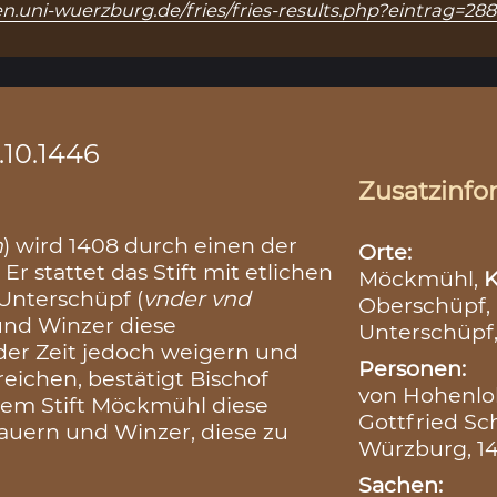
n.uni-wuerzburg.de/fries/fries-results.php?eintrag=28
.10.1446
Zusatzinfo
n
) wird 1408 durch einen der
Orte:
 stattet das Stift mit etlichen
Möckmühl,
K
Unterschüpf (
vnder vnd
Oberschüpf,
 und Winzer diese
Unterschüpf
 der Zeit jedoch weigern und
Personen:
ichen, bestätigt Bischof
von Hohenloh
dem Stift Möckmühl diese
Gottfried Sc
auern und Winzer, diese zu
Würzburg, 1
Sachen: