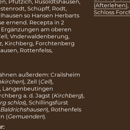
en, Pfutzich, Rusoldtshausen,
(Afterlehen)
,
tenrodt, Schüpff, Rodt,
Schloss For
elhausen so Hansen Herbarts
e ernend. Recepta in 2
e Ergänzungen am oberen
 Cell, Vnderwaldenberung,
z, Kirchberg, Forchtenberg
hausen, Rottenfelss,
ähnen außerdem: Crailsheim
nkirchen
), Zell (
Cell
),
), Langenbeutingen
irchberg a. d. Jagst (
Kirchberg
),
rg schlos
), Schillingsfürst
(
Baldrichshausen
), Rothenfels
n (
Gemuenden
).
r: