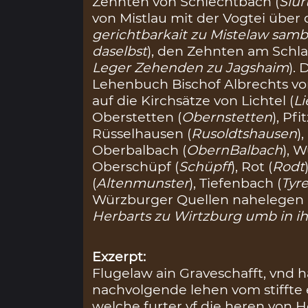
Zehnten von Schlechtbach (
Slu
von Mistlau mit der Vogtei über d
gerichtbarkait zu Mistelaw sambt
daselbst
), den Zehnten am Schla
Leger Zehenden zu Jagshaim
).
Lehenbuch Bischof Albrechts v
auf die Kirchsätze von Lichtel (
L
Oberstetten (
Obernstetten
), Pfi
Rüsselhausen (
Rusoldtshausen
)
Oberbalbach (
ObernBalbach
), 
Oberschüpf (
Schüpff
), Rot (
Rodt
(
Altenmunster
), Tiefenbach (
Tyr
Würzburger Quellen nahelegen 
Herbarts zu Wirtzburg umb in 
Exzerpt:
Flugelaw ain Graveschafft, vnd h
nachvolgende lehen vom stiffte
welche furter vf die heren von 