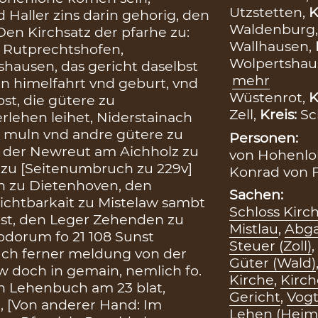
Utzstetten,
K
 Haller zins darin gehorig, den
Waldenburg
Den Kirchsatz der pfarhe zu:
Wallhausen,
, Rutprechtshofen,
Wolpertshau
shausen, das gericht daselbst
mehr
n himelfahrt vnd geburt, vnd
Wüstenrot,
K
st, die gütere zu
Zell,
Kreis:
Sc
rlehen leihet, Niderstainach
Ain muln vnd andre gütere zu
Personen:
der Newreut am Aichholz zu
von Hohenloh
 zu [Seitenumbruch zu 229v]
Konrad von F
n zu Dietenhoven, den
Sachen:
ichtbarkait zu Mistelaw sambt
Schloss Kirc
lbst, den Leger Zehenden zu
Mistlau
,
Abga
odorum fo 21 108 Sunst
Steuer (Zoll)
,
uch ferner meldung von der
Güter (Wald)
w doch in gemain, nemlich fo.
Kirche
,
Kirch
hten Lehenbuch am 23 blat,
Gericht
,
Vogt
 [Von anderer Hand: Im
Lehen (Heimf