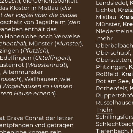
rtzbach
), die Gerichtsbarkeit
Lendsiedel,
K
as Kloster in Mistlau (
die
Lichtel,
Kreis
 der vogtei vber die clause
Mistlau,
Krei
gschatz von Jagstheim (
den
Münster,
Kre
 Daneben enthält das
Niederstein
on Hohenlohe noch Verweise
mehr
iehenthal
), Münster (
Munster
),
Oberbalbach
tzingen (
Pfutzich
),
Oberschüpf,
, Edelfingen (
Ottelfingen
),
Oberstetten
Wüstenrot (
Wuestenrodt
),
Pfitzingen,
K
), Altenmünster
Roßfeld,
Krei
enssach
), Wallhausen, wie
Rot am See,
(
Wogelhausen so Hansen
Rothenfels,
K
ihrem Hause ernend
).
Ruppertshof
Rüsselhause
mehr
Schillingsfür
at Grave Conrat der letzer
Schlechtbac
 entpfangen vnd getragen
Tiefenbach,
Hohenlohe komen sein,