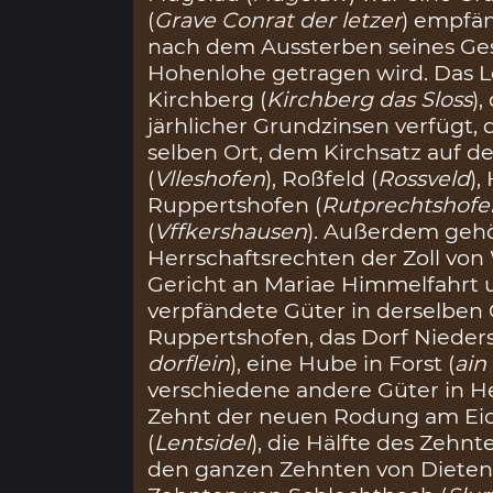
(
Grave Conrat der letzer
) empfän
nach dem Aussterben seines Ge
Hohenlohe getragen wird. Das L
Kirchberg (
Kirchberg das Sloss
)
järhlicher Grundzinsen verfügt,
selben Ort, dem Kirchsatz auf de
(
Vlleshofen
), Roßfeld (
Rossveld
),
Ruppertshofen (
Rutprechtshofe
(
Vffkershausen
). Außerdem gehö
Herrschaftsrechten der Zoll von
Gericht an Mariae Himmelfahrt
verpfändete Güter in derselben 
Ruppertshofen, das Dorf Nieders
dorflein
), eine Hube in Forst (
ain
verschiedene andere Güter in H
Zehnt der neuen Rodung am Eic
(
Lentsidel
), die Hälfte des Zehnt
den ganzen Zehnten von Dieten