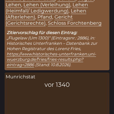
Lehen
,
Lehen (Verleihung)
,
Lehen
(Heimfall/ Ledigwerdung)
,
Lehen
(Afterlehen)
,
Pfand
,
Gericht
(Gerichtsrechte)
,
Schloss Forchtenberg
Zitiervorschlag für diesen Eintrag:
„Flugelaw (Um 1300)“ (Eintragsnr.: 2886), in:
Historisches Unterfranken – Datenbank zur
Hohen Registratur des Lorenz Fries,
https://www.historisches-unterfranken.uni-
wuerzburg.de/fries/fries-results.php?
eintrag=2886
(Stand: 10.8.2026).
Munrichstat
vor 1340