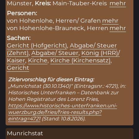
Münster,
Kreis:
Main-Tauber-Kreis
mehr
Personen:
von Hohenlohe, Herren/ Grafen
mehr
von Hohenlohe-Brauneck, Herren
mehr
Sachen:
Gericht (Hofgericht)
,
Abgabe/ Steuer
(Zehnt)
,
Abgabe/ Steuer
,
König (HRR)/
Kaiser
,
Kirche
,
Kirche (Kirchensatz)
,
Gericht
Zitiervorschlag für diesen Eintrag:
„Munrichstat (30.10.1340)“ (Eintragsnr.: 4721), in:
Historisches Unterfranken – Datenbank zur
Hohen Registratur des Lorenz Fries,
https://www.historisches-unterfranken.uni-
wuerzburg.de/fries/fries-results.php?
eintrag=4721
(Stand: 10.8.2026).
Munrichstat