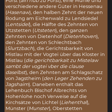
Forst (
ain hub zu Forst
), eine Mühle und
verschiedene andere Güter in Hessenau
(
Hasenaw
), den halben Zehnt der neuen
Rodung am Eichenwald zu Lendsiedel
(
Lentsidel
), die Hälfte des Zehnten von
Utzstetten (
Utsteten
), den ganzen
Zehnten von Dietenhof (
Dietenhoven
),
den Zehnten von Schlechtbach
(
Slurtzbach
), die Gerichtsbarkeit von
Mistlau mit der Vogtei über das Kloster in
Mistlau (
die gerichtbarkait zu Mistelaw
sambt der vogtei vber die clause
daselbst
), den Zehnten am Schlagschatz
von Jagstheim (
den Leger Zehenden zu
Jagshaim
). Daneben enthält das
Lehenbuch Bischof Albrechts von
Hohenlohe noch Verweise auf die
Kirchsätze von Lichtel (
Liehenthal
),
Münster (
Munster
), Oberstetten