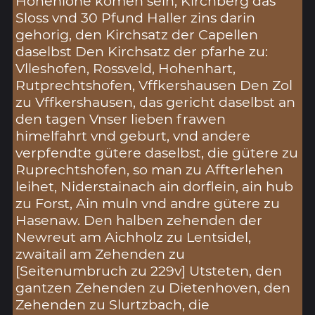
Hohenlohe komen sein, Kirchberg das
Sloss vnd 30 Pfund Haller zins darin
gehorig, den Kirchsatz der Capellen
daselbst Den Kirchsatz der pfarhe zu:
Vlleshofen, Rossveld, Hohenhart,
Rutprechtshofen, Vffkershausen Den Zol
zu Vffkershausen, das gericht daselbst an
den tagen Vnser lieben frawen
himelfahrt vnd geburt, vnd andere
verpfendte gütere daselbst, die gütere zu
Ruprechtshofen, so man zu Affterlehen
leihet, Niderstainach ain dorflein, ain hub
zu Forst, Ain muln vnd andre gütere zu
Hasenaw. Den halben zehenden der
Newreut am Aichholz zu Lentsidel,
zwaitail am Zehenden zu
[Seitenumbruch zu 229v] Utsteten, den
gantzen Zehenden zu Dietenhoven, den
Zehenden zu Slurtzbach, die