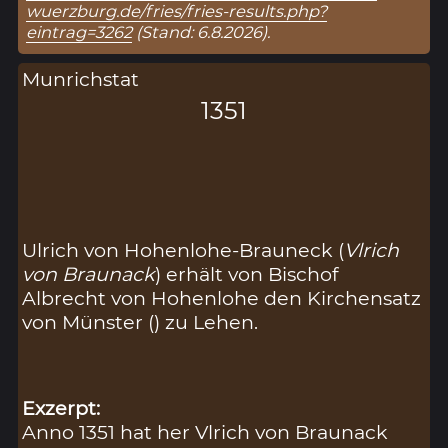
wuerzburg.de/fries/fries-results.php?
eintrag=3262
(Stand: 6.8.2026).
Munrichstat
1351
Ulrich von Hohenlohe-Brauneck (
Vlrich
von Braunack
) erhält von Bischof
Albrecht von Hohenlohe den Kirchensatz
von Münster (
) zu Lehen.
Exzerpt:
Anno 1351 hat her Vlrich von Braunack