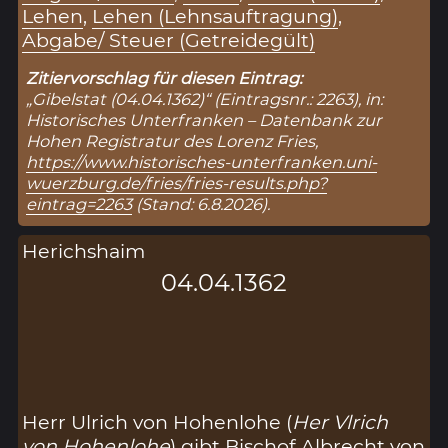
Lehen
,
Lehen (Lehnsauftragung)
,
Abgabe/ Steuer (Getreidegült)
Zitiervorschlag für diesen Eintrag:
„Gibelstat (04.04.1362)“ (Eintragsnr.: 2263), in:
Historisches Unterfranken – Datenbank zur
Hohen Registratur des Lorenz Fries,
https://www.historisches-unterfranken.uni-
wuerzburg.de/fries/fries-results.php?
eintrag=2263
(Stand: 6.8.2026).
Herichshaim
04.04.1362
Herr Ulrich von Hohenlohe (
Her Vlrich
von Hohenlohe
) gibt Bischof Albrecht von