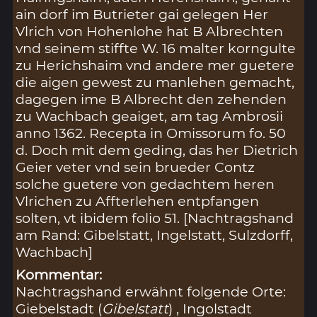
ain dorf im Butrieter gai gelegen Her
Vlrich von Hohenlohe hat B Albrechten
vnd seinem stiffte W. 16 malter korngulte
zu Herichshaim vnd andere mer guetere
die aigen gewest zu manlehen gemacht,
dagegen ime B Albrecht den zehenden
zu Wachbach geaiget, am tag Ambrosii
anno 1362. Recepta in Omissorum fo. 50
d. Doch mit dem geding, das her Dietrich
Geier veter vnd sein brueder Contz
solche guetere von gedachtem heren
Vlrichen zu Affterlehen entpfangen
solten, vt ibidem folio 51. [Nachtragshand
am Rand: Gibelstatt, Ingelstatt, Sulzdorff,
Wachbach]
Kommentar:
Nachtragshand erwähnt folgende Orte:
Giebelstadt (
Gibelstatt
) , Ingolstadt