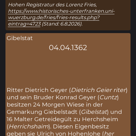
Hohen Registratur des Lorenz Fries,
https://www.historisches-unterfranken.uni-
wuerzburg.de/fries/fries-results.php?
eintrag=4723
(Stand: 6.8.2026).
Gibelstat
04.04.1362
Ritter Dietrich Geyer (
Dietrich Geier riter
)
und sein Bruder Konrad Geyer (
Cuntz
)
besitzen 24 Morgen Wiese in der
Gemarkung Giebelstadt (
Gibelstat
) und
16 Malter Getreidegült zu Herchsheim
(
Herrichshaim
). Diesen Eigenbesitz
geben sie Ulrich von Hohenlohe (
her