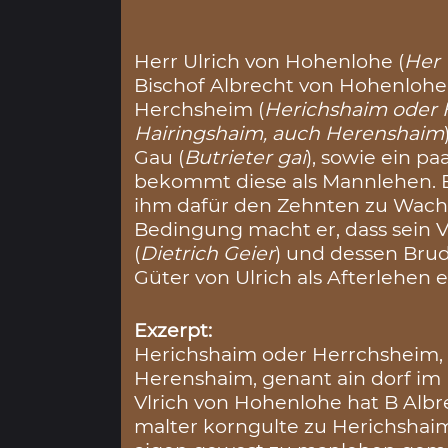
Herr Ulrich von Hohenlohe (
Her 
Bischof Albrecht von Hohenlohe 
Herchsheim (
Herichshaim oder 
Hairingshaim, auch Herenshaim
Gau (
Butrieter gai
), sowie ein p
bekommt diese als Mannlehen. B
ihm dafür den Zehnten zu Wach
Bedingung macht er, dass sein V
(
Dietrich Geier
) und dessen Brud
Güter von Ulrich als Afterlehen
Exzerpt:
Herichshaim oder Herrchsheim, 
Herenshaim, genant ain dorf im 
Vlrich von Hohenlohe hat B Albr
malter korngulte zu Herichshai