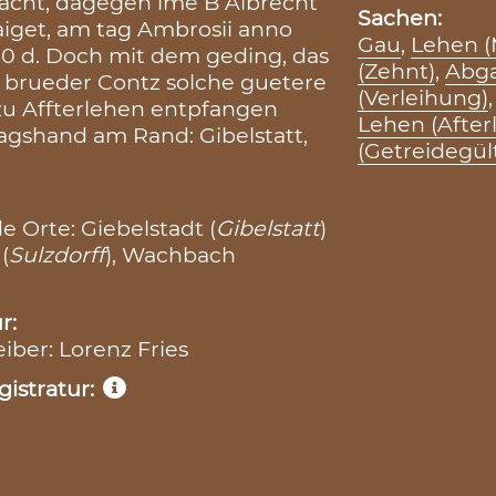
cht, dagegen ime B Albrecht
Sachen:
get, am tag Ambrosii anno
Gau
,
Lehen (
50 d. Doch mit dem geding, das
(Zehnt)
,
Abga
in brueder Contz solche guetere
(Verleihung)
zu Affterlehen entpfangen
Lehen (After
tragshand am Rand: Gibelstatt,
(Getreidegül
 Orte: Giebelstadt (
Gibelstatt
)
 (
Sulzdorff
), Wachbach
r:
eiber: Lorenz Fries
istratur: