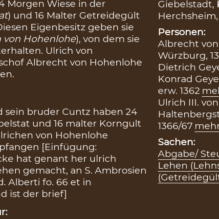
24 Morgen Wiese in der
Giebelstadt,
at
) und 16 Malter Getreidegült
Herchsheim
 Diesen Eigenbesitz geben sie
Personen:
ch von Hohenlohe
), von dem sie
Albrecht von
erhalten. Ulrich von
Würzburg, 13
ischof Albrecht von Hohenlohe
Dietrich Geye
hen.
Konrad Geyer
erw. 1362
me
Ulrich III. 
und sein bruder Cuntz haben 24
Haltenbergste
elstat und 16 malter Korngult
1366/67
meh
Ulrichen von Hohenlohe
Sachen:
pfangen [Einfügung:
Abgabe/ Ste
cke hat genant her ulrich
Lehen (Lehn
lehen gemacht, an S. Ambrosien
(Getreidegül
 Alberti fo. 66 et in
 ist der brief]
r: