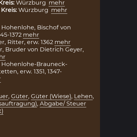
Kreis:
Würzburg
mehr
,
Kreis:
Würzburg
mehr
 Hohenlohe, Bischof von
45-1372
mehr
r, Ritter, erw. 1362
mehr
, Bruder von Dietrich Geyer,
hr
von Hohenlohe-Brauneck-
tten, erw. 1351, 1347-
r
uer
,
Güter
,
Güter (Wiese)
,
Lehen
,
sauftragung)
,
Abgabe/ Steuer
t)