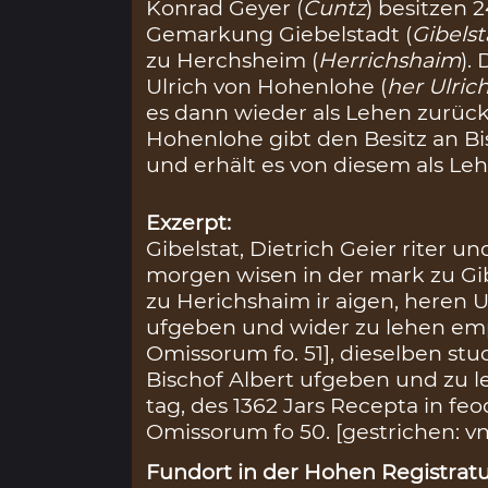
Konrad Geyer (
Cuntz
) besitzen 
Gemarkung Giebelstadt (
Gibelst
zu Herchsheim (
Herrichshaim
).
Ulrich von Hohenlohe (
her Ulri
es dann wieder als Lehen zurück
Hohenlohe gibt den Besitz an B
und erhält es von diesem als Le
Exzerpt:
Gibelstat, Dietrich Geier riter 
morgen wisen in der mark zu Gib
zu Herichshaim ir aigen, heren 
ufgeben und wider zu lehen em
Omissorum fo. 51], dieselben stu
Bischof Albert ufgeben und zu 
tag, des 1362 Jars Recepta in feod.
Omissorum fo 50. [gestrichen: vnd
Fundort in der Hohen Registratu