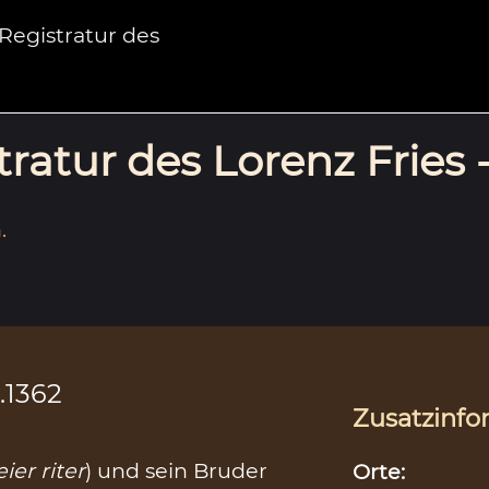
egistratur des
ratur des Lorenz Fries 
.
.1362
Zusatzinfo
ier riter
) und sein Bruder
Orte: