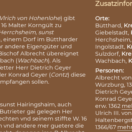
Zusatzinfo
Vlrich von Hohenlohe
) gibt
Orte:
16 Malter Korngült zu
Bütthard,
Kr
Herrchsheim, sunst
Giebelstadt,
), einem Dorf im Büttharder
Herchsheim
aar andere Eigengüter und
Ingolstadt,
K
ischof Albrecht übereignet
Sulzdorf,
Kre
bach (
Wachbach
). Als
Wachbach,
K
etter Herr Dietrich Geyer
Personen:
er Konrad Geyer (
Contz
) diese
Albrecht von
 empfangen sollen.
Würzburg, 13
Dietrich Geye
Konrad Geyer
sunst Hairingshaim, auch
erw. 1362
me
Butrieter gai gelegen Her
Ulrich III. 
echten vnd seinem stiffte W. 16
Haltenbergste
m vnd andere mer guetere die
1366/67
meh