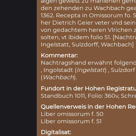
aigen gewest zu manlehen gema
den zehenden zu Wachbach geai
1362. Recepta in Omissorum fo. 
her Dietrich Geier veter vnd se
von gedachtem heren Vlrichen 
solten, vt ibidem folio 51. [Nach
Ingelstatt, Sulzdorff, Wachbach]
Kommentar:
Nachtragshand erwähnt folgende
, Ingolstadt (
Ingelstatt
) , Sulzdorf
(
Wachbach
).
Fundort in der Hohen Registratu
Standbuch 1011, Folio: 360v, Schr
Quellenverweis in der Hohen Reg
Liber omissorum f. 50
Liber omissorum f. 51
Digitalisat: