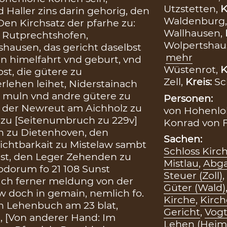
Utzstetten,
K
 Haller zins darin gehorig, den
Waldenburg
Den Kirchsatz der pfarhe zu:
Wallhausen,
, Rutprechtshofen,
Wolpertshau
shausen, das gericht daselbst
mehr
n himelfahrt vnd geburt, vnd
Wüstenrot,
K
st, die gütere zu
Zell,
Kreis:
Sc
rlehen leihet, Niderstainach
Ain muln vnd andre gütere zu
Personen:
der Newreut am Aichholz zu
von Hohenloh
 zu [Seitenumbruch zu 229v]
Konrad von F
n zu Dietenhoven, den
Sachen:
ichtbarkait zu Mistelaw sambt
Schloss Kirc
lbst, den Leger Zehenden zu
Mistlau
,
Abga
odorum fo 21 108 Sunst
Steuer (Zoll)
,
uch ferner meldung von der
Güter (Wald)
w doch in gemain, nemlich fo.
Kirche
,
Kirch
hten Lehenbuch am 23 blat,
Gericht
,
Vogt
 [Von anderer Hand: Im
Lehen (Heimf