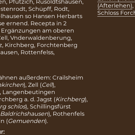
en, Pfutzich, Rusoldtshausen,
(Afterlehen)
,
tenrodt, Schüpff, Rodt,
Schloss For
elhausen so Hansen Herbarts
e ernend. Recepta in 2
e Ergänzungen am oberen
 Cell, Vnderwaldenberung,
z, Kirchberg, Forchtenberg
hausen, Rottenfelss,
ähnen außerdem: Crailsheim
nkirchen
), Zell (
Cell
),
), Langenbeutingen
irchberg a. d. Jagst (
Kirchberg
),
rg schlos
), Schillingsfürst
(
Baldrichshausen
), Rothenfels
n (
Gemuenden
).
r: