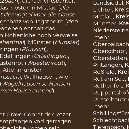
rtzbach
), die Gerichtsbarkeit
Lendsiedel,
K
as Kloster in Mistlau (
die
Lichtel,
Kreis
 der vogtei vber die clause
Mistlau,
Krei
gschatz von Jagstheim (
den
Münster,
Kre
 Daneben enthält das
Niederstein
on Hohenlohe noch Verweise
mehr
iehenthal
), Münster (
Munster
),
Oberbalbach
tzingen (
Pfutzich
),
Oberschüpf,
, Edelfingen (
Ottelfingen
),
Oberstetten
Wüstenrot (
Wuestenrodt
),
Pfitzingen,
K
), Altenmünster
Roßfeld,
Krei
enssach
), Wallhausen, wie
Rot am See,
(
Wogelhausen so Hansen
Rothenfels,
K
ihrem Hause ernend
).
Ruppertshof
Rüsselhause
mehr
Schillingsfür
at Grave Conrat der letzer
Schlechtbac
 entpfangen vnd getragen
Tiefenbach,
Hohenlohe komen sein,