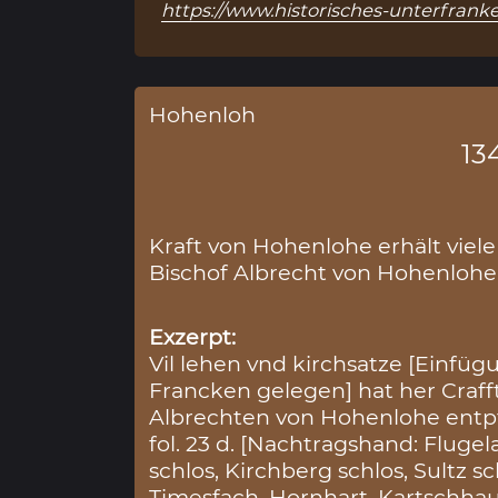
https://www.historisches-unterfranke
Hohenloh
13
Kraft von Hohenlohe erhält viel
Bischof Albrecht von Hohenlohe 
Exzerpt:
Vil lehen vnd kirchsatze [Einfü
Francken gelegen] hat her Craf
Albrechten von Hohenlohe entp
fol. 23 d. [Nachtragshand: Fluge
schlos, Kirchberg schlos, Sultz s
Timesfach, Hornhart, Kartschhau