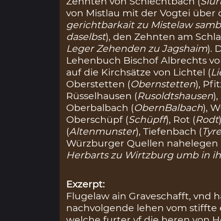
Zehnten von Schlechtbach (
Slu
von Mistlau mit der Vogtei über d
gerichtbarkait zu Mistelaw sambt
daselbst
), den Zehnten am Schla
Leger Zehenden zu Jagshaim
).
Lehenbuch Bischof Albrechts v
auf die Kirchsätze von Lichtel (
L
Oberstetten (
Obernstetten
), Pfi
Rüsselhausen (
Rusoldtshausen
)
Oberbalbach (
ObernBalbach
), 
Oberschüpf (
Schüpff
), Rot (
Rodt
(
Altenmunster
), Tiefenbach (
Tyr
Würzburger Quellen nahelegen 
Herbarts zu Wirtzburg umb in 
Exzerpt:
Flugelaw ain Graveschafft, vnd h
nachvolgende lehen vom stiffte
welche furter vf die heren von 