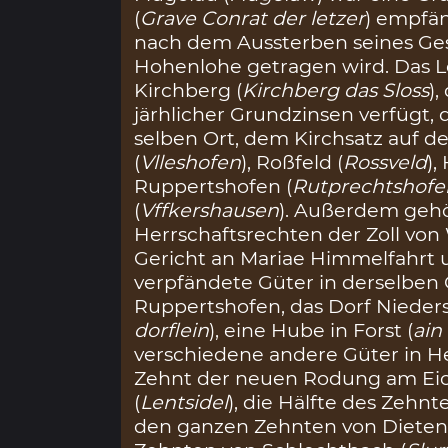
(
Grave Conrat der letzer
) empfän
nach dem Aussterben seines Ge
Hohenlohe getragen wird. Das L
Kirchberg (
Kirchberg das Sloss
)
järhlicher Grundzinsen verfügt,
selben Ort, dem Kirchsatz auf de
(
Vlleshofen
), Roßfeld (
Rossveld
),
Ruppertshofen (
Rutprechtshofe
(
Vffkershausen
). Außerdem gehö
Herrschaftsrechten der Zoll von
Gericht an Mariae Himmelfahrt
verpfändete Güter in derselben 
Ruppertshofen, das Dorf Nieders
dorflein
), eine Hube in Forst (
ain
verschiedene andere Güter in H
Zehnt der neuen Rodung am Eic
(
Lentsidel
), die Hälfte des Zehnt
den ganzen Zehnten von Dieten