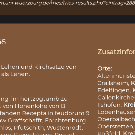
n.uni-wuerzburg.de/fries/fries-results.php?eintrag=28
45
Zusatzinfo
e Lehen und Kirchsätze von
Orte:
als Lehen.
Altenmünste
Crailsheim,
K
Edelfingen,
Gailenkirche
gung: im hertzogtumb zu
Ilshofen,
Krei
ft von Hohenlohe von B
Lobenhause
fangen Recepta in feudorum 9
Oberbalbach
law Graffschafft, Forchtenburg
Oberstetten
chlos, Pfutschith, Wustenrodt,
Roßfeld,
Krei
sen, Krewelshaim, Rosuelt,