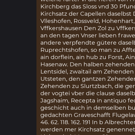
Kirchberg das Sloss vnd 30 Pfund
Kirchsatz der Capellen daselbst 
Vlleshofen, Rossveld, Hohenhart
Vffkershausen Den Zol zu Vffker
an den tagen Vnser lieben frawe
andere verpfendte gütere daselb
Ruprechtshofen, so man zu Affte
ain dorflein, ain hub zu Forst, 
Hasenaw. Den halben zehenden 
Lentsidel, zwaitail am Zehenden
Utsteten, den gantzen Zehende
Zehenden zu Slurtzbach, die ger
der vogtei vber die clause dase
Jagshaim, Recepta in antiquo fe
geschicht auch in demselben b
gedachten Graveschafft Flugela
46. 62. 118. 162. 191 In b Albrec
werden mer Kirchsatz genennet,