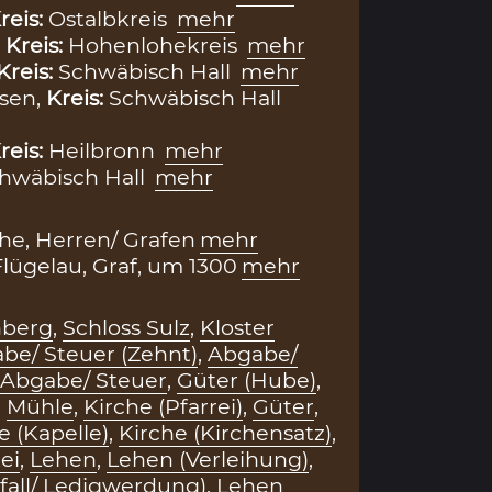
reis:
Ostalbkreis
mehr
,
Kreis:
Hohenlohekreis
mehr
Kreis:
Schwäbisch Hall
mehr
sen,
Kreis:
Schwäbisch Hall
reis:
Heilbronn
mehr
hwäbisch Hall
mehr
e, Herren/ Grafen
mehr
lügelau, Graf, um 1300
mehr
hberg
,
Schloss Sulz
,
Kloster
be/ Steuer (Zehnt)
,
Abgabe/
Abgabe/ Steuer
,
Güter (Hube)
,
,
Mühle
,
Kirche (Pfarrei)
,
Güter
,
e (Kapelle)
,
Kirche (Kirchensatz)
,
ei
,
Lehen
,
Lehen (Verleihung)
,
all/ Ledigwerdung)
,
Lehen