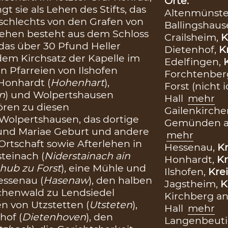
Orte:
gt sie als Lehen des Stifts, das
Altenmünste
schlechts von den Grafen von
Ballingshaus
ehen besteht aus dem Schloss
Crailsheim,
K
, das über 30 Pfund Heller
Dietenhof,
K
 dem Kirchsatz der Kapelle im
Edelfingen,
n Pfarreien von Ilshofen
Forchtenber
 Honhardt (
Hohenhart
),
Forst (nicht i
n
) und Wolpertshausen
Hall
mehr
ren zu diesen
Gailenkirche
 Wolpertshausen, das dortige
Gemünden a
 und Mariae Geburt und andere
mehr
Ortschaft sowie Afterlehen in
Hessenau,
Kr
teinach (
Niderstainach ain
Honhardt,
Kr
 hub zu Forst
), eine Mühle und
Ilshofen,
Krei
essenau (
Hasenaw
), den halben
Jagstheim,
K
henwald zu Lendsiedel
Kirchberg an
en von Utzstetten (
Utsteten
),
Hall
mehr
hof (
Dietenhoven
), den
Langenbeut