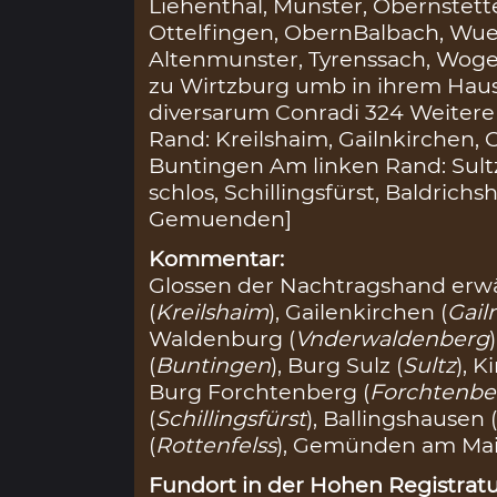
Liehenthal, Munster, Obernstett
Ottelfingen, ObernBalbach, Wues
Altenmunster, Tyrenssach, Wog
zu Wirtzburg umb in ihrem Haus
diversarum Conradi 324 Weiter
Rand: Kreilshaim, Gailnkirchen,
Buntingen Am linken Rand: Sult
schlos, Schillingsfürst, Baldrichs
Gemuenden]
Kommentar:
Glossen der Nachtragshand erw
(
Kreilshaim
), Gailenkirchen (
Gail
Waldenburg (
Vnderwaldenberg
(
Buntingen
), Burg Sulz (
Sultz
), K
Burg Forchtenberg (
Forchtenbe
(
Schillingsfürst
), Ballingshausen 
(
Rottenfelss
), Gemünden am Mai
Fundort in der Hohen Registratu