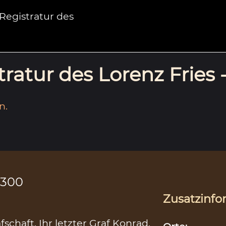
egistratur des
ratur des Lorenz Fries 
n.
1300
Zusatzinfo
fschaft. Ihr letzter Graf Konrad,