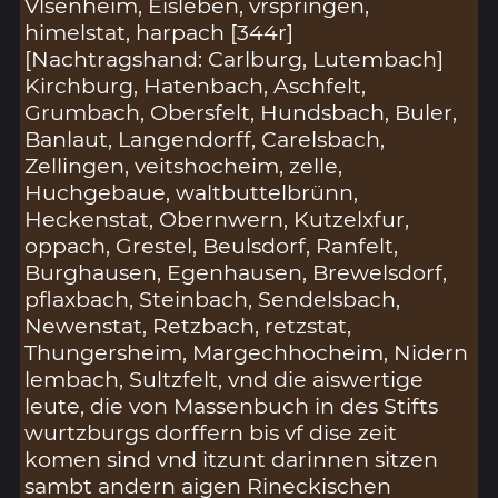
Vlsenheim, Eisleben, vrspringen,
himelstat, harpach [344r]
[Nachtragshand: Carlburg, Lutembach]
Kirchburg, Hatenbach, Aschfelt,
Grumbach, Obersfelt, Hundsbach, Buler,
Banlaut, Langendorff, Carelsbach,
Zellingen, veitshocheim, zelle,
Huchgebaue, waltbuttelbrünn,
Heckenstat, Obernwern, Kutzelxfur,
oppach, Grestel, Beulsdorf, Ranfelt,
Burghausen, Egenhausen, Brewelsdorf,
pflaxbach, Steinbach, Sendelsbach,
Newenstat, Retzbach, retzstat,
Thungersheim, Margechhocheim, Nidern
lembach, Sultzfelt, vnd die aiswertige
leute, die von Massenbuch in des Stifts
wurtzburgs dorffern bis vf dise zeit
komen sind vnd itzunt darinnen sitzen
sambt andern aigen Rineckischen