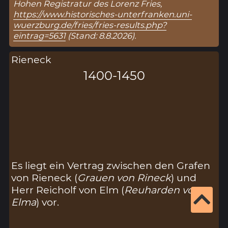
Hohen Registratur des Lorenz Fries,
https://www.historisches-unterfranken.uni-
wuerzburg.de/fries/fries-results.php?
eintrag=5631
(Stand: 8.8.2026).
Rieneck
1400-1450
Es liegt ein Vertrag zwischen den Grafen
von Rieneck (
Grauen von Rineck
) und
Herr Reicholf von Elm (
Reuharden von
Elma
) vor.