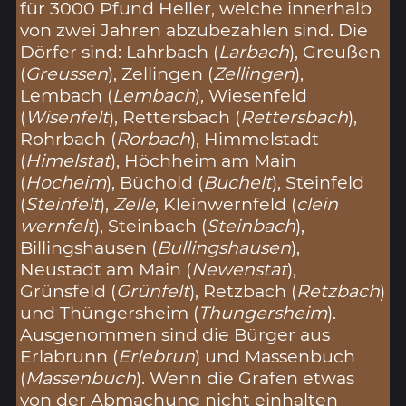
für 3000 Pfund Heller, welche innerhalb
von zwei Jahren abzubezahlen sind. Die
Dörfer sind: Lahrbach (
Larbach
), Greußen
(
Greussen
), Zellingen (
Zellingen
),
Lembach (
Lembach
), Wiesenfeld
(
Wisenfelt
), Rettersbach (
Rettersbach
),
Rohrbach (
Rorbach
), Himmelstadt
(
Himelstat
), Höchheim am Main
(
Hocheim
), Büchold (
Buchelt
), Steinfeld
(
Steinfelt
),
Zelle
, Kleinwernfeld (
clein
wernfelt
), Steinbach (
Steinbach
),
Billingshausen (
Bullingshausen
),
Neustadt am Main (
Newenstat
),
Grünsfeld (
Grünfelt
), Retzbach (
Retzbach
)
und Thüngersheim (
Thungersheim
).
Ausgenommen sind die Bürger aus
Erlabrunn (
Erlebrun
) und Massenbuch
(
Massenbuch
). Wenn die Grafen etwas
von der Abmachung nicht einhalten