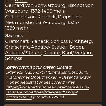
Gerhard von Schwarzburg, Bischof von
Würzburg, 1372-1400
mehr
Gottfried von Rieneck, Propst von
Neumünster zu Würzburg, 1334-
1389
mehr
Sachen:
Grafschaft Rieneck
,
Schloss Kirchberg
,
Grafschaft
,
Abgabe/ Steuer (Bede)
,
Abgabe/ Steuer
,
Rechte
,
Kauf/ Verkauf
,
Schloss
Zitiervorschlag für diesen Eintrag:
„Rieneck (02.10.1376)“ (Eintragsnr.: 5630), in:
Historisches Unterfranken – Datenbank zur
Hohen Registratur des Lorenz Fries,
https://www.historisches-unterfranken.uni-
wuerzburg.de/fries/fries-results.php?
eintrag=5630
(Stand: 8.8.2026).