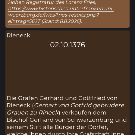
Hohen Registratur des Lorenz Fries,
https://www.historisches-unterfranken.uni-
wuerzburg.de/fries/fries-results.php?
eintrag=5627
(Stand: 8.8.2026).
Rieneck
02.10.1376
Die Grafen Gerhard und Gottfried von
Rieneck (
Gerhart vnd Gotfrid gebrudere
Grauen zu Rineck
) verkaufen dem
Bischof Gerhard von Schwarzenburg und
seinem Stift alle Bürger der Dörfer,
welche ihnen durch ihre Grafschaft inne