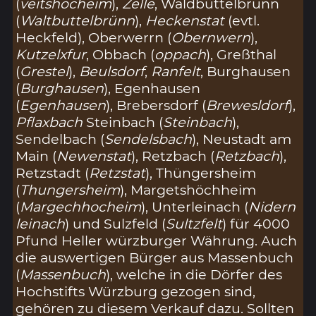
(
veitshocheim
),
Zelle
, Waldbüttelbrunn
(
Waltbuttelbrünn
),
Heckenstat
(evtl.
Heckfeld), Oberwerrn (
Obernwern
),
Kutzelxfur
, Obbach (
oppach
), Greßthal
(
Grestel
),
Beulsdorf
,
Ranfelt
, Burghausen
(
Burghausen
), Egenhausen
(
Egenhausen
), Brebersdorf (
Brewesldorf
),
Pflaxbach
Steinbach (
Steinbach
),
Sendelbach (
Sendelsbach
), Neustadt am
Main (
Newenstat
), Retzbach (
Retzbach
),
Retzstadt (
Retzstat
), Thüngersheim
(
Thungersheim
), Margetshöchheim
(
Margechhocheim
), Unterleinach (
Nidern
leinach
) und Sulzfeld (
Sultzfelt
) für 4000
Pfund Heller würzburger Währung. Auch
die auswertigen Bürger aus Massenbuch
(
Massenbuch
), welche in die Dörfer des
Hochstifts Würzburg gezogen sind,
gehören zu diesem Verkauf dazu. Sollten