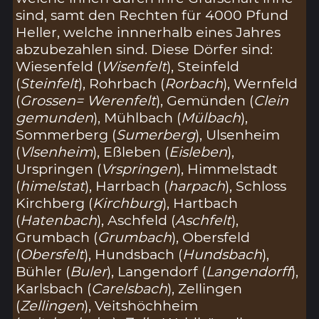
sind, samt den Rechten für 4000 Pfund
Heller, welche innnerhalb eines Jahres
abzubezahlen sind. Diese Dörfer sind:
Wiesenfeld (
Wisenfelt
), Steinfeld
(
Steinfelt
), Rohrbach (
Rorbach
), Wernfeld
(
Grossen= Werenfelt
), Gemünden (
Clein
gemunden
), Mühlbach (
Mülbach
),
Sommerberg (
Sumerberg
), Ulsenheim
(
Vlsenheim
), Eßleben (
Eisleben
),
Urspringen (
Vrspringen
), Himmelstadt
(
himelstat
), Harrbach (
harpach
), Schloss
Kirchberg (
Kirchburg
), Hartbach
(
Hatenbach
), Aschfeld (
Aschfelt
),
Grumbach (
Grumbach
), Obersfeld
(
Obersfelt
), Hundsbach (
Hundsbach
),
Bühler (
Buler
), Langendorf (
Langendorff
),
Karlsbach (
Carelsbach
), Zellingen
(
Zellingen
), Veitshöchheim