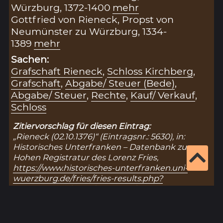
Würzburg, 1372-1400
mehr
Gottfried von Rieneck, Propst von
Neumünster zu Würzburg, 1334-
1389
mehr
Sachen:
Grafschaft Rieneck
,
Schloss Kirchberg
,
Grafschaft
,
Abgabe/ Steuer (Bede)
,
Abgabe/ Steuer
,
Rechte
,
Kauf/ Verkauf
,
Schloss
Zitiervorschlag für diesen Eintrag:
„Rieneck (02.10.1376)“ (Eintragsnr.: 5630), in:
Historisches Unterfranken – Datenbank zur
Hohen Registratur des Lorenz Fries,
https://www.historisches-unterfranken.uni-
wuerzburg.de/fries/fries-results.php?
eintrag=5630
(Stand: 10.8.2026).