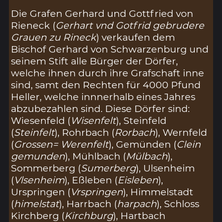
Die Grafen Gerhard und Gottfried von
Rieneck (
Gerhart vnd Gotfrid gebrudere
Grauen zu Rineck
) verkaufen dem
Bischof Gerhard von Schwarzenburg und
seinem Stift alle Bürger der Dörfer,
welche ihnen durch ihre Grafschaft inne
sind, samt den Rechten für 4000 Pfund
Heller, welche innnerhalb eines Jahres
abzubezahlen sind. Diese Dörfer sind:
Wiesenfeld (
Wisenfelt
), Steinfeld
(
Steinfelt
), Rohrbach (
Rorbach
), Wernfeld
(
Grossen= Werenfelt
), Gemünden (
Clein
gemunden
), Mühlbach (
Mülbach
),
Sommerberg (
Sumerberg
), Ulsenheim
(
Vlsenheim
), Eßleben (
Eisleben
),
Urspringen (
Vrspringen
), Himmelstadt
(
himelstat
), Harrbach (
harpach
), Schloss
Kirchberg (
Kirchburg
), Hartbach