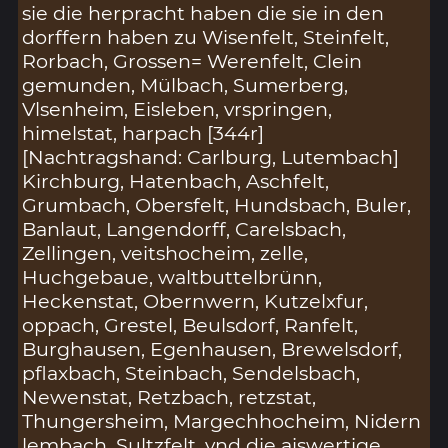
sie die herpracht haben die sie in den
dorffern haben zu Wisenfelt, Steinfelt,
Rorbach, Grossen= Werenfelt, Clein
gemunden, Mülbach, Sumerberg,
Vlsenheim, Eisleben, vrspringen,
himelstat, harpach [344r]
[Nachtragshand: Carlburg, Lutembach]
Kirchburg, Hatenbach, Aschfelt,
Grumbach, Obersfelt, Hundsbach, Buler,
Banlaut, Langendorff, Carelsbach,
Zellingen, veitshocheim, zelle,
Huchgebaue, waltbuttelbrünn,
Heckenstat, Obernwern, Kutzelxfur,
oppach, Grestel, Beulsdorf, Ranfelt,
Burghausen, Egenhausen, Brewelsdorf,
pflaxbach, Steinbach, Sendelsbach,
Newenstat, Retzbach, retzstat,
Thungersheim, Margechhocheim, Nidern
lembach, Sultzfelt, vnd die aiswertige