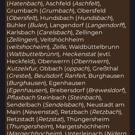
(
Hatenbach
), Aschfeld (
Aschfelt
),
Grumbach (
Grumbach
), Obersfeld
(
Obersfelt
), Hundsbach (
Hundsbach
),
Bühler (
Buler
), Langendorf (
Langendorff
),
Karlsbach (
Carelsbach
), Zellingen
(
Zellingen
), Veitshöchheim
(
veitshocheim
),
Zelle
, Waldbüttelbrunn
(
Waltbuttelbrünn
),
Heckenstat
(evtl.
Heckfeld), Oberwerrn (
Obernwern
),
Kutzelxfur
, Obbach (
oppach
), Greßthal
(
Grestel
),
Beulsdorf
,
Ranfelt
, Burghausen
(
Burghausen
), Egenhausen
(
Egenhausen
), Brebersdorf (
Brewesldorf
),
Pflaxbach
Steinbach (
Steinbach
),
Sendelbach (
Sendelsbach
), Neustadt am
Main (
Newenstat
), Retzbach (
Retzbach
),
Retzstadt (
Retzstat
), Thüngersheim
(
Thungersheim
), Margetshöchheim
(
Margechhocheim
), Unterleinach (
Nidern