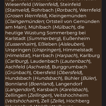
Wiesenfeld (
Wisenfeld
), Steinfeld
(
Stainveld
), Rohrbach (
Rorbach
), Wernfeld
(
Grosen Wernfeld
), Kleingemünden
(
Claingemünden
; Ortsteil von Gemünden
am Main), Mühlbach (
Mülbach
), die
heutige Wüstung Sommerberg bei
Karlstadt (
Summerberg
), Eußenheim
(
Eussenhaim
), Eßleben (
Aisleuben
),
Urspringen (
Urspringen
), Himmelstadt
(
Himelstat
), Harrbach (
Harpach
), Karlburg
(
Carlburg
), Laudenbach (
Lautenbach
),
Aschfeld (
Aschveld
), Burggrumbach
(
Grünbach
), Obersfeld (
Obersfeld
),
Hundsbach (
Hundsbach
), Bühler (
Büler
),
Bonnland (
Boenland
), Langendorf
(
Langendorf
), Karsbach (
Karelsbach
),
Zellingen (
Zellingen
), Veitshöchheim
(
Veitshöchaim
), Zell (
Zelle
), Höchberg