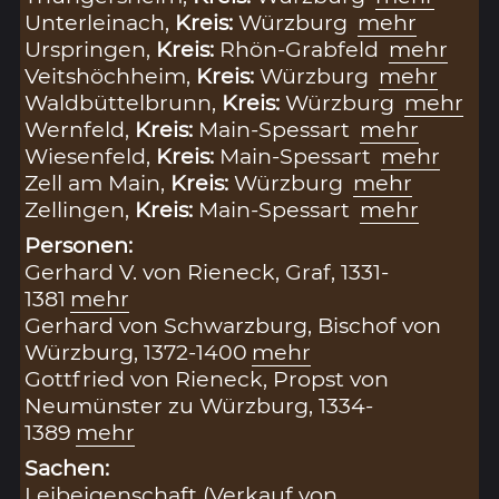
Unterleinach,
Kreis:
Würzburg
mehr
Urspringen,
Kreis:
Rhön-Grabfeld
mehr
Veitshöchheim,
Kreis:
Würzburg
mehr
Waldbüttelbrunn,
Kreis:
Würzburg
mehr
Wernfeld,
Kreis:
Main-Spessart
mehr
Wiesenfeld,
Kreis:
Main-Spessart
mehr
Zell am Main,
Kreis:
Würzburg
mehr
Zellingen,
Kreis:
Main-Spessart
mehr
Personen:
Gerhard V. von Rieneck, Graf, 1331-
1381
mehr
Gerhard von Schwarzburg, Bischof von
Würzburg, 1372-1400
mehr
Gottfried von Rieneck, Propst von
Neumünster zu Würzburg, 1334-
1389
mehr
Sachen:
Leibeigenschaft (Verkauf von