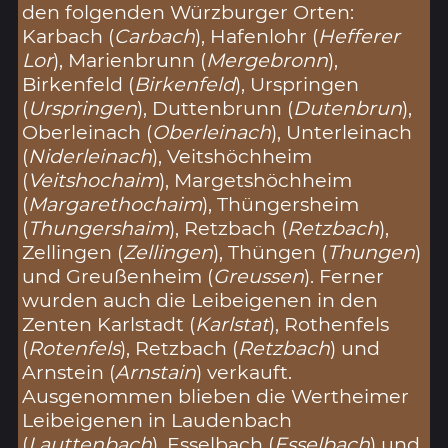
den folgenden Würzburger Orten:
Karbach (
Carbach
), Hafenlohr (
Hefferer
Lor
), Marienbrunn (
Mergebronn
),
Birkenfeld (
Birkenfeld
), Urspringen
(
Urspringen
), Duttenbrunn (
Dutenbrun
),
Oberleinach (
Oberleinach
), Unterleinach
(
Niderleinach
), Veitshöchheim
(
Veitshochaim
), Margetshöchheim
(
Margarethochaim
), Thüngersheim
(
Thungershaim
), Retzbach (
Retzbach
),
Zellingen (
Zellingen
), Thüngen (
Thungen
)
und Greußenheim (
Greussen
). Ferner
wurden auch die Leibeigenen in den
Zenten Karlstadt (
Karlstat
), Rothenfels
(
Rotenfels
), Retzbach (
Retzbach
) und
Arnstein (
Arnstain
) verkauft.
Ausgenommen blieben die Wertheimer
Leibeigenen in Laudenbach
(
Lauttenbach
), Esselbach (
Esselbach
) und