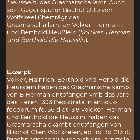
Heusslein
) das Grasmarschallamt. Auch
sein Gegenspieler Bischof Otto von
Wolfskeel überträgt das
Grasmarschallamt an Volker, Hermann
und Berthold Heußlein (
Volcker, Herman
und Berthold die Heusslin
)..
Exzerpt:
Volker, Hainrich, Berthold vnd Herold die
Heusslein haben das Grasmarschalkambt
von B Herman entpfangen vmb das Jare
des Heren 1333 Registrata in antiquo
feodorum fo. 56 d et 198 Volcker, Herman
und Berthold die Heusslin, haben das
Grasmarschalckambt entpfangen von
Bischof Oten Wolfskelen, eo. lib,. fo. 213 d.
[Nachtragshand:Thungershaim, Arnstein,