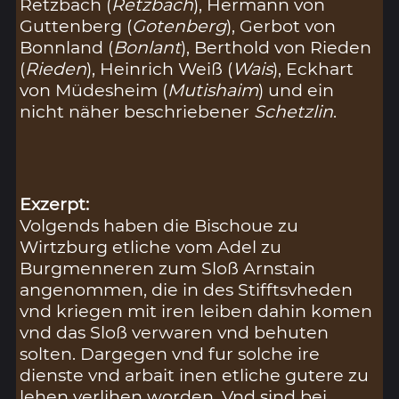
Retzbach (
Retzbach
), Hermann von
Guttenberg (
Gotenberg
), Gerbot von
Bonnland (
Bonlant
), Berthold von Rieden
(
Rieden
), Heinrich Weiß (
Wais
), Eckhart
von Müdesheim (
Mutishaim
) und ein
nicht näher beschriebener
Schetzlin
.
Exzerpt:
Volgends haben die Bischoue zu
Wirtzburg etliche vom Adel zu
Burgmenneren zum Sloß Arnstain
angenommen, die in des Stifftsvheden
vnd kriegen mit iren leiben dahin komen
vnd das Sloß verwaren vnd behuten
solten. Dargegen vnd fur solche ire
dienste vnd arbait inen etliche gutere zu
lehen verlihen worden. Vnd sind bei