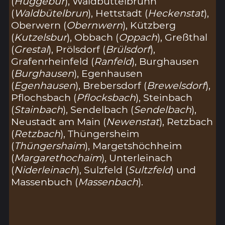
(
Huggebur
), Waldbüttelbrunn
(
Waldbütelbrun
), Hettstadt (
Heckenstat
),
Oberwern (
Obernwern
), Kützberg
(
Kutzelsbur
), Obbach (
Oppach
), Greßthal
(
Grestal
), Prölsdorf (
Brülsdorf
),
Grafenrheinfeld (
Ranfeld
), Burghausen
(
Burghausen
), Egenhausen
(
Egenhausen
), Brebersdorf (
Brewelsdorf
),
Pflochsbach (
Pflocksbach
), Steinbach
(
Stainbach
), Sendelbach (
Sendelbach
),
Neustadt am Main (
Newenstat
), Retzbach
(
Retzbach
), Thüngersheim
(
Thüngershaim
), Margetshöchheim
(
Margarethochaim
), Unterleinach
(
Niderleinach
), Sulzfeld (
Sultzfeld
) und
Massenbuch (
Massenbach
).