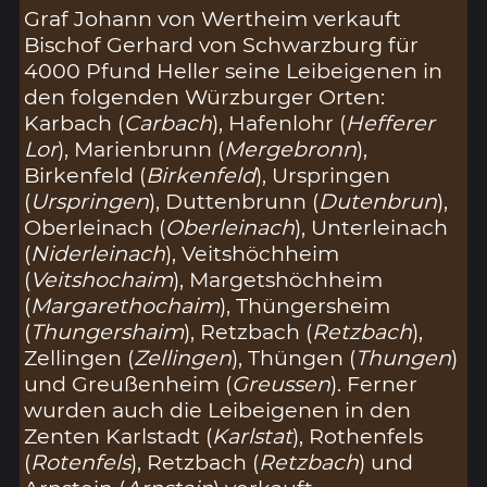
Graf Johann von Wertheim verkauft
Bischof Gerhard von Schwarzburg für
4000 Pfund Heller seine Leibeigenen in
den folgenden Würzburger Orten:
Karbach (
Carbach
), Hafenlohr (
Hefferer
Lor
), Marienbrunn (
Mergebronn
),
Birkenfeld (
Birkenfeld
), Urspringen
(
Urspringen
), Duttenbrunn (
Dutenbrun
),
Oberleinach (
Oberleinach
), Unterleinach
(
Niderleinach
), Veitshöchheim
(
Veitshochaim
), Margetshöchheim
(
Margarethochaim
), Thüngersheim
(
Thungershaim
), Retzbach (
Retzbach
),
Zellingen (
Zellingen
), Thüngen (
Thungen
)
und Greußenheim (
Greussen
). Ferner
wurden auch die Leibeigenen in den
Zenten Karlstadt (
Karlstat
), Rothenfels
(
Rotenfels
), Retzbach (
Retzbach
) und