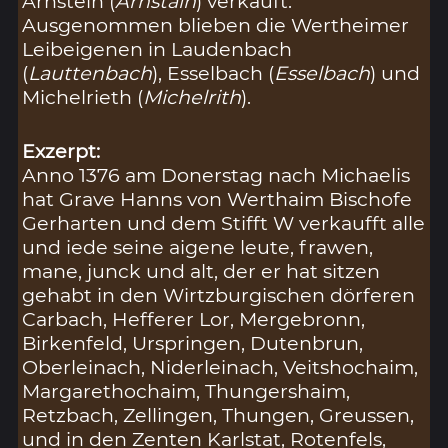
Arnstein (
Arnstain
) verkauft.
Ausgenommen blieben die Wertheimer
Leibeigenen in Laudenbach
(
Lauttenbach
), Esselbach (
Esselbach
) und
Michelrieth (
Michelrith
).
Exzerpt:
Anno 1376 am Donerstag nach Michaelis
hat Grave Hanns von Werthaim Bischofe
Gerharten und dem Stifft W verkaufft alle
und iede seine aigene leute, frawen,
mane, junck und alt, der er hat sitzen
gehabt in den Wirtzburgischen dörferen
Carbach, Hefferer Lor, Mergebronn,
Birkenfeld, Urspringen, Dutenbrun,
Oberleinach, Niderleinach, Veitshochaim,
Margarethochaim, Thungershaim,
Retzbach, Zellingen, Thungen, Greussen,
und in den Zenten Karlstat, Rotenfels,