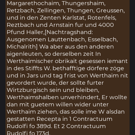
Margarethochaim, Thungershaim,
Retzbach, Zellingen, Thungen, Greussen,
und in den Zenten Karlstat, Rotenfels,
Reztbach und Arnstain fur und 4000
Pfund Haller,[Nachtragshand:
Ausgenomen Lauttenbach, Esselbach,
Michalrith] Wa aber aus den anderen
aigenleuten, so derselben zeit In
Werthaimischer obrikait gesessen iemant
in des Stiffts W. bethafftige dörfere zöge
und in Jars und tag frist von Werthaim nit
gevordert wurde, der sollte furter
Wirtzburgisch sein und bleiben,
Werthaimshalben unverhindert, Er wollte
dan mit guetem willen wider unter
Werthaim ziehen, das solle ime W alsdan
gestatten Recepta in 1 Contractuum
Rudolfi fo 389d. Et 2 Contractuum
Rudolfi fo 173d.