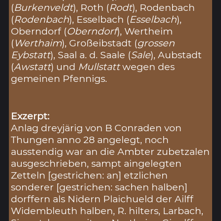
(
Burkenveldt
), Roth (
Rodt
), Rodenbach
(
Rodenbach
), Esselbach (
Esselbach
),
Oberndorf (
Oberndorf
), Wertheim
(
Werthaim
), Großeibstadt (
grossen
Eybstatt
), Saal a. d. Saale (
Sale
), Aubstadt
(
Awstatt
) und
Mullstatt
wegen des
gemeinen Pfennigs.
Exzerpt:
Anlag dreyjärig von B Conraden von
Thungen anno 28 angelegt, noch
ausstendig war an die Ambter zubetzalen
ausgeschrieben, sampt aingelegten
Zetteln [gestrichen: an] etzlichen
sonderer [gestrichen: sachen halben]
dorffern als Nidern Plaichueld der Ailff
Widembleuth halben, R. hilters, Larbach,