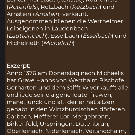
(
Rotenfels
), Retzbach (
Retzbach
) und
Arnstein (
Arnstain
) verkauft.
Ausgenommen blieben die Wertheimer
Leibeigenen in Laudenbach
(
Lauttenbach
), Esselbach (
Esselbach
) und
Michelrieth (
Michelrith
).
Exzerpt:
Anno 1376 am Donerstag nach Michaelis
hat Grave Hanns von Werthaim Bischofe
Gerharten und dem Stifft W verkaufft alle
und iede seine aigene leute, frawen,
mane, junck und alt, der er hat sitzen
gehabt in den Wirtzburgischen dörferen
Carbach, Hefferer Lor, Mergebronn,
Birkenfeld, Urspringen, Dutenbrun,
Oberleinach, Niderleinach, Veitshochaim,