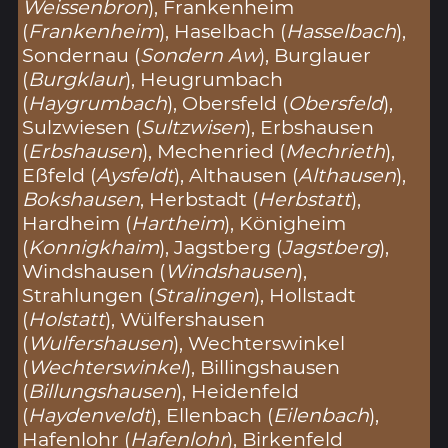
Weissenbron
), Frankenheim
(
Frankenheim
), Haselbach (
Hasselbach
),
Sondernau (
Sondern Aw
), Burglauer
(
Burgklaur
), Heugrumbach
(
Haygrumbach
), Obersfeld (
Obersfeld
),
Sulzwiesen (
Sultzwisen
), Erbshausen
(
Erbshausen
), Mechenried (
Mechrieth
),
Eßfeld (
Aysfeldt
), Althausen (
Althausen
),
Bokshausen
, Herbstadt (
Herbstatt
),
Hardheim (
Hartheim
), Königheim
(
Konnigkhaim
), Jagstberg (
Jagstberg
),
Windshausen (
Windshausen
),
Strahlungen (
Stralingen
), Hollstadt
(
Holstatt
), Wülfershausen
(
Wulfershausen
), Wechterswinkel
(
Wechterswinkel
), Billingshausen
(
Billungshausen
), Heidenfeld
(
Haydenveldt
), Ellenbach (
Eilenbach
),
Hafenlohr (
Hafenlohr
), Birkenfeld