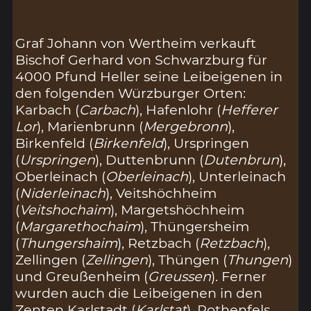
Graf Johann von Wertheim verkauft
Bischof Gerhard von Schwarzburg für
4000 Pfund Heller seine Leibeigenen in
den folgenden Würzburger Orten:
Karbach (
Carbach
), Hafenlohr (
Hefferer
Lor
), Marienbrunn (
Mergebronn
),
Birkenfeld (
Birkenfeld
), Urspringen
(
Urspringen
), Duttenbrunn (
Dutenbrun
),
Oberleinach (
Oberleinach
), Unterleinach
(
Niderleinach
), Veitshöchheim
(
Veitshochaim
), Margetshöchheim
(
Margarethochaim
), Thüngersheim
(
Thungershaim
), Retzbach (
Retzbach
),
Zellingen (
Zellingen
), Thüngen (
Thungen
)
und Greußenheim (
Greussen
). Ferner
wurden auch die Leibeigenen in den
Zenten Karlstadt (
Karlstat
), Rothenfels