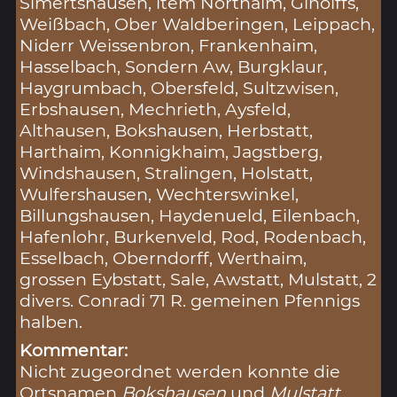
Simertshausen, item Northaim, Ginolffs,
Weißbach, Ober Waldberingen, Leippach,
Niderr Weissenbron, Frankenhaim,
Hasselbach, Sondern Aw, Burgklaur,
Haygrumbach, Obersfeld, Sultzwisen,
Erbshausen, Mechrieth, Aysfeld,
Althausen, Bokshausen, Herbstatt,
Harthaim, Konnigkhaim, Jagstberg,
Windshausen, Stralingen, Holstatt,
Wulfershausen, Wechterswinkel,
Billungshausen, Haydenueld, Eilenbach,
Hafenlohr, Burkenveld, Rod, Rodenbach,
Esselbach, Oberndorff, Werthaim,
grossen Eybstatt, Sale, Awstatt, Mulstatt, 2
divers. Conradi 71 R. gemeinen Pfennigs
halben.
Kommentar:
Nicht zugeordnet werden konnte die
Ortsnamen
Bokshausen
und
Mulstatt
.