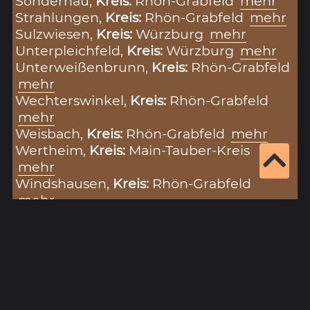
Sondernau,
Kreis:
Rhön-Grabfeld
mehr
Strahlungen,
Kreis:
Rhön-Grabfeld
mehr
Sulzwiesen,
Kreis:
Würzburg
mehr
Unterpleichfeld,
Kreis:
Würzburg
mehr
Unterweißenbrunn,
Kreis:
Rhön-Grabfeld
mehr
Wechterswinkel,
Kreis:
Rhön-Grabfeld
mehr
Weisbach,
Kreis:
Rhön-Grabfeld
mehr
Wertheim,
Kreis:
Main-Tauber-Kreis
mehr
Windshausen,
Kreis:
Rhön-Grabfeld
mehr
Wülfershausen,
Kreis:
Schweinfurt
mehr
Personen:
Konrad von Thüngen, Bischof von
Würzburg, 1519-1540
mehr
Sachen: