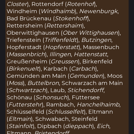
Closter
), Rottendorf (
Rotenhof
),
Windheim (
Windhaimb
),
Newenburgk
,
Bad Brückenau (
Stokenhoff
),
Rettersheim (
Rettershaim
),
Oberwittighausen (
Ober Wittighausen
),
Triefenstein (
Triffenfeldt
),
Butzingen
,
Hopferstadt (
Hopferstatt
), Massenbuch
(
Massenbrich
),
Illingen
,
Hattenstatt
,
Greußenheim (
Greussen
), Birkenfeld
(
Birkenuelt
), Karbach (
Carbach
),
Gemünden am Main (
Gemunden
), Moos
(
Moss
),
Buttelbron
, Schwarzach am Main
(
Schwartzach
), Laub,
Stichendorff
,
Schönau (
Schonsuch
), Füttersee
(
Futterstehr
), Rambach,
Hanchelhaimb
,
Schlüsselfeld (
Schlusselfelt
), Eltmann
(
Eltmain
), Schwabach, Steinfeld
(
Stainfolt
), Dipbach (
dieppach
),
Eich
,
Eltmann,
Bristendorff
,