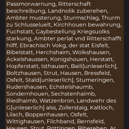
Passmorwarnung, Ritterschaft
beschreibung, Landnolik zuberehen,
Ambter musterung, Sturmschlag, Thurm
zu Schlusseluelt, Kirchhouen bewahrung,
Fuchstatt, Gaybestellung Kriegsuolks
starkung, Ambter perlat vnd Ritterschafft
hilff, Ebrachisch Vokg, der stat Eisfelt,
Bibelstatt, Herchshaim, Wolkshausen,
Ackelshaussen, Konigshouen, Herstatt,
Hopferstatt, Isthausen, Baili[unleserlich],
Boltzhausen, Strut, Hausen, Bressfeld,
Osfelt, Stald[unleserlich], Stumeringen,
Rudershausen, Echstelshaumb,
Sondernhouen, Sechstenhaimb,
Riedhaimb, Watzenbron, Landwehr des
G[unleserlich] alss, Zollerstaig, Kaltloch,
Lilach, Boppenhausen, Osfelt,
Wittighausen, Filchband, Bernsfeld,
Hausen, Strut, Röttingen, Biberehen, Ar,