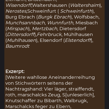
Wisendorff
,Waltershausen (
Waltershaim
),
Nerostes
,Schweinfurt (
Schweinfurth
),
Burg Ebrach (
Burgk Ebrach
), Wolfsbach,
Munchsannbach
,
Wunnfurth
, Miesbach
(
Mirspach
),
Mertzbach
, Dietersdorf
(
Dittersdorff
),
Fehrbruck
, Mühlhausen
(
Muhlhausen
), Elsendorf (
Elstendorff
),
Baumrodt
Exzerpt:
[Weitere wahllose Aneinanderreihung
von Stichwörtern seitens der
Nachtragshand: Vier läger, straiffendt,
roth, marschalcks Zeug, S[unleserlich],
Knutschaffer zu Bibarth, Walbrugk,
Marschalcks feger zu Ebern,