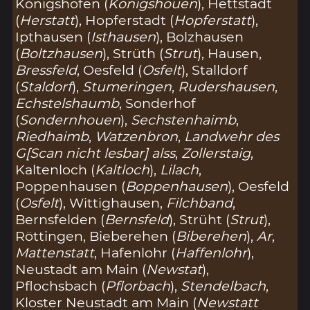
Königshofen (
Konigshouen
), Hettstadt
(
Herstatt
), Hopferstadt (
Hopferstatt
),
Ipthausen (
Isthausen
), Bolzhausen
(
Boltzhausen
), Strüth (
Strut
), Hausen,
Bressfeld
, Oesfeld (
Osfelt
), Stalldorf
(
Staldorf
),
Stumeringen
,
Rudershausen
,
Echstelshaumb
, Sonderhof
(
Sondernhouen
),
Sechstenhaimb
,
Riedhaimb
,
Watzenbron
,
Landwehr des
G[Scan nicht lesbar] alss
,
Zollerstaig
,
Kaltenloch (
Kaltloch
),
Lilach
,
Poppenhausen (
Boppenhausen
), Oesfeld
(
Osfelt
), Wittighausen,
Filchband
,
Bernsfelden (
Bernsfeld
), Strüht (
Strut
),
Röttingen, Bieberehen (
Biberehen
),
Ar
,
Mattenstatt
, Hafenlohr (
Haffenlohr
),
Neustadt am Main (
Newstat
),
Pflochsbach (
Pflorbach
),
Stendelbach
,
Kloster Neustadt am Main (
Newstatt