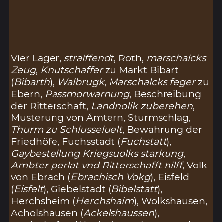
Vier Lager,
straiffendt
, Roth,
marschalcks
Zeug
,
Knutschaffer
zu Markt Bibart
(
Bibarth
),
Walbrugk
,
Marschalcks feger
zu
Ebern,
Passmorwarnung
, Beschreibung
der Ritterschaft,
Landnolik zuberehen
,
Musterung von Ämtern, Sturmschlag,
Thurm zu Schlusseluelt
, Bewahrung der
Friedhöfe, Fuchsstadt (
Fuchstatt
),
Gaybestellung Kriegsuolks starkung
,
Ambter perlat vnd Ritterschafft hilff
, Volk
von Ebrach (
Ebrachisch Vokg
), Eisfeld
(
Eisfelt
), Giebelstadt (
Bibelstatt
),
Herchsheim (
Herchshaim
), Wolkshausen,
Acholshausen (
Ackelshaussen
),