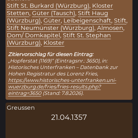
Stift St. Burkard (Würzburg)
,
Kloster
Stetten
,
Güter (Tausch)
,
Stift Haug
(Würzburg)
,
Güter
,
Leibeigenschaft
,
Stift
,
Stift Neumünster (Würzburg)
,
Almosen
,
Dom/ Domkapitel
,
Stift St. Stephan
(Würzburg)
,
Kloster
Zitiervorschlag für diesen Eintrag:
„Hopferstat (1169)“ (Eintragsnr.: 3650), in:
Historisches Unterfranken – Datenbank zur
Hohen Registratur des Lorenz Fries,
https://www.historisches-unterfranken.uni-
wuerzburg.de/fries/fries-results.php?
eintrag=3650
(Stand: 7.8.2026).
Greussen
21.04.1357