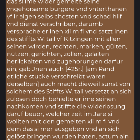
das si ime wider gemelte seine
vngehorsame burgere vnd vnterthanen
vf ir aigen selbs chosten vnd schad hilf
vnd dienst verschriben, darumb
versprache er inen xii m fl vnd satzt inen
des stiffts W. tail vf Kitzingen mit allen
seinen wirden, rechten, marken, gülten,
nützen, gerichten, zollen, gelaiten
herlickaiten vnd zugehorungen darfur
ein, gab Jnen auch [425r.] [am Rand:
etliche stucke verschreibt waren
derselben] auch macht dieweil sunst von
solchem des Stiffts W. tail versetzt an sich
zulosen doch behielte er ime seinen
nachkomen vnd stiffte die widerlosung
daruf beuor, welcher zeit im Jare si
wollten mit den gemelten xii m fl vnd
dem das si mer ausgeben vnd an sich
gelöst bringen wurden haten, actum ain