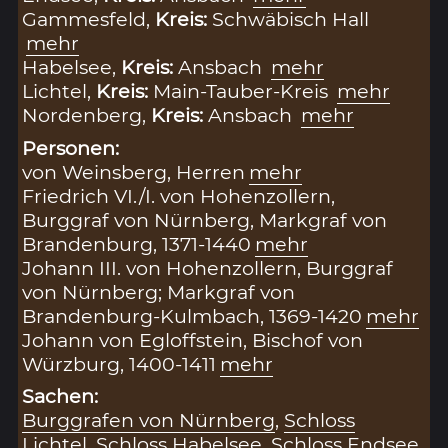
Gammesfeld,
Kreis:
Schwäbisch Hall
mehr
Habelsee,
Kreis:
Ansbach
mehr
Lichtel,
Kreis:
Main-Tauber-Kreis
mehr
Nordenberg,
Kreis:
Ansbach
mehr
Personen:
von Weinsberg, Herren
mehr
Friedrich VI./I. von Hohenzollern,
Burggraf von Nürnberg, Markgraf von
Brandenburg, 1371-1440
mehr
Johann III. von Hohenzollern, Burggraf
von Nürnberg; Markgraf von
Brandenburg-Kulmbach, 1369-1420
mehr
Johann von Egloffstein, Bischof von
Würzburg, 1400-1411
mehr
Sachen:
Burggrafen von Nürnberg
,
Schloss
Lichtel
,
Schloss Habelsee
,
Schloss Endsee
,