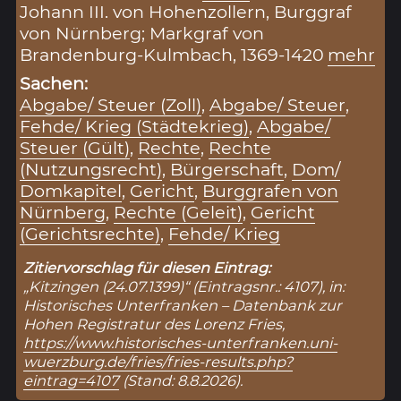
Johann III. von Hohenzollern, Burggraf
von Nürnberg; Markgraf von
Brandenburg-Kulmbach, 1369-1420
mehr
Sachen:
Abgabe/ Steuer (Zoll)
,
Abgabe/ Steuer
,
Fehde/ Krieg (Städtekrieg)
,
Abgabe/
Steuer (Gült)
,
Rechte
,
Rechte
(Nutzungsrecht)
,
Bürgerschaft
,
Dom/
Domkapitel
,
Gericht
,
Burggrafen von
Nürnberg
,
Rechte (Geleit)
,
Gericht
(Gerichtsrechte)
,
Fehde/ Krieg
Zitiervorschlag für diesen Eintrag:
„Kitzingen (24.07.1399)“ (Eintragsnr.: 4107), in:
Historisches Unterfranken – Datenbank zur
Hohen Registratur des Lorenz Fries,
https://www.historisches-unterfranken.uni-
wuerzburg.de/fries/fries-results.php?
eintrag=4107
(Stand: 8.8.2026).