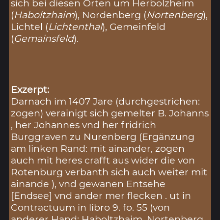
sich bei diesen Orten um Herbolzheim
(
Haboltzhaim
), Nordenberg (
Nortenberg
),
Lichtel (
Lichtenthal
), Gemeinfeld
(
Gemainsfeld
).
Exzerpt:
Darnach im 1407 Jare (durchgestrichen:
zogen) verainigt sich gemelter B. Johanns
, her Johannes vnd her fridrich
Burggraven zu Nurenberg (Ergänzung
am linken Rand: mit ainander, zogen
auch mit heres crafft aus wider die von
Rotenburg verbanth sich auch weiter mit
ainande ), vnd gewanen Entsehe
[Endsee] vnd ander mer flecken . ut in
Contractuum in libro 9. fo. 55 (von
anderer Hand: Haboltzhaim, Nortenberg,