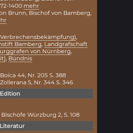
372-1400
mehr
on Brunn, Bischof von Bamberg,
hr
(Verbrechensbekämpfung)
,
hstift Bamberg
,
Landgrafschaft
urggrafen von Nürnberg
,
t)
,
Bündnis
ica 44, Nr. 205 S. 388
llerana 5, Nr. 344 S. 346
 Edition
Bischöfe Würzburg 2, S. 108
 Literatur