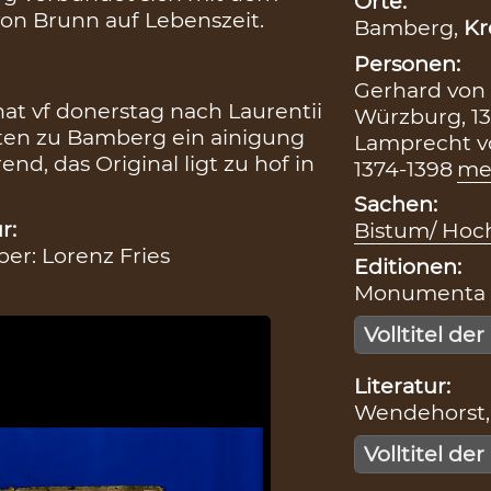
Orte:
on Brunn auf Lebenszeit.
Bamberg,
Kr
Personen:
Gerhard von 
at vf donerstag nach Laurentii
Würzburg, 1
hten zu Bamberg ein ainigung
Lamprecht v
end, das Original ligt zu hof in
1374-1398
me
Sachen:
r:
Bistum/ Hoc
ber: Lorenz Fries
Editionen:
Monumenta Bo
Volltitel der
Literatur:
Wendehorst, 
Volltitel der