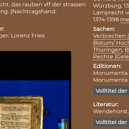
cht, das rauben vff der strassen
Würzburg, 1
gung. [Nachtragshand:
Lamprecht v
1374-1398
me
r:
Sachen:
ber: Lorenz Fries
Verbrechen 
Bistum/ Hoc
Thüringen
,
B
Rechte (Gelei
Editionen:
Monumenta Bo
Monumenta Zo
Volltitel der
Literatur:
Wendehorst, 
Volltitel der