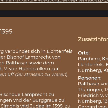
s-unterfranken.uni-wuerzburg.de/fries/fries-results.ph
.1395
Zusatzinfo
 verbündet sich in Lichtenfels
Orte:
er Bischof Lamprecht von
Bamberg,
Kr
en Balthasar sowie dem
Lichtenfels,
K
h V. von Hohenzollern zur
Nürnberg,
Kr
en uff der strassen zu weren
).
Personen:
Balthasar vo
Thüringen, 1
 Bischoue Lamprecht zu
Friedrich V.
ingen vnd der Burggraue zu
Nürnberg, 13
Simonis vnd Judae im 1395. zu
Gerhard von 