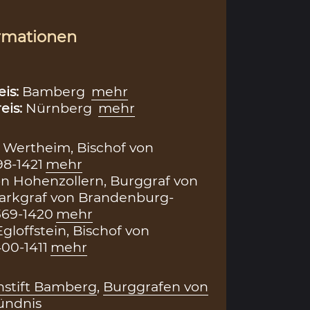
rmationen
eis:
Bamberg
mehr
eis:
Nürnberg
mehr
 Wertheim, Bischof von
8-1421
mehr
von Hohenzollern, Burggraf von
arkgraf von Brandenburg-
369-1420
mehr
gloffstein, Bischof von
00-1411
mehr
hstift Bamberg
,
Burggrafen von
ündnis