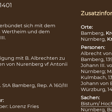
.1401
Zusatzinfo
verbündet sich mit dem
Orte:
on Wertheim und dem
Bamberg,
Kr
II.
Nürnberg,
Kr
Personen:
Albrecht von
nigung mit B. Albrechten zu
Bamberg, 139
n von Nurenberg vf Antonii
Johann III. 
Nürnberg; M
Kulmbach, 1
Johann von E
. StA Bamberg, Rep. A 160/III
Würzburg, 14
Sachen:
r:
Bistum/ Hoc
ber: Lorenz Fries
Nürnberg
,
B