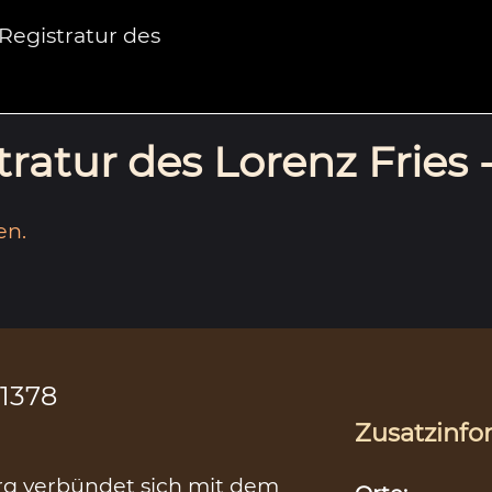
egistratur des
ratur des Lorenz Fries 
en.
.1378
Zusatzinfo
rg verbündet sich mit dem