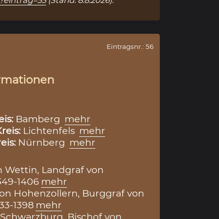
p?eintrag=55
(Stand: 8.8.2026).
Eintragsnr.: 56
rmationen
eis:
Bamberg
mehr
reis:
Lichtenfels
mehr
eis:
Nürnberg
mehr
n Wettin, Landgraf von
349-1406
mehr
 von Hohenzollern, Burggraf von
33-1398
mehr
Schwarzburg, Bischof von