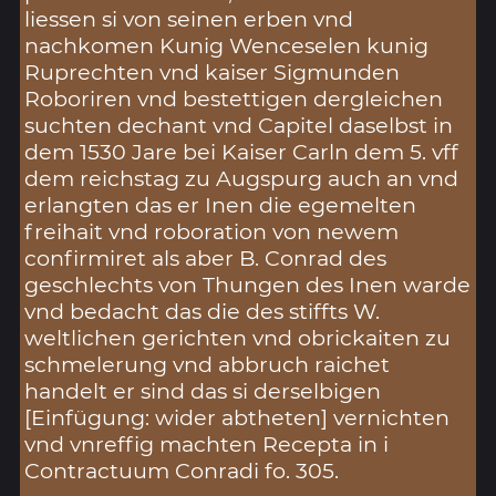
liessen si von seinen erben vnd
nachkomen Kunig Wenceselen kunig
Ruprechten vnd kaiser Sigmunden
Roboriren vnd bestettigen dergleichen
suchten dechant vnd Capitel daselbst in
dem 1530 Jare bei Kaiser Carln dem 5. vff
dem reichstag zu Augspurg auch an vnd
erlangten das er Inen die egemelten
freihait vnd roboration von newem
confirmiret als aber B. Conrad des
geschlechts von Thungen des Inen warde
vnd bedacht das die des stiffts W.
weltlichen gerichten vnd obrickaiten zu
schmelerung vnd abbruch raichet
handelt er sind das si derselbigen
[Einfügung: wider abtheten] vernichten
vnd vnreffig machten Recepta in i
Contractuum Conradi fo. 305.