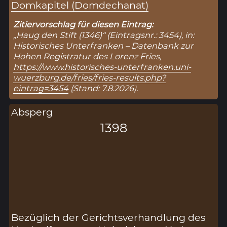
Domkapitel (Domdechanat)
Zitiervorschlag für diesen Eintrag:
„Haug den Stift (1346)“ (Eintragsnr.: 3454), in:
Historisches Unterfranken – Datenbank zur
Hohen Registratur des Lorenz Fries,
https://www.historisches-unterfranken.uni-
wuerzburg.de/fries/fries-results.php?
eintrag=3454
(Stand: 7.8.2026).
Absperg
1398
Bezüglich der Gerichtsverhandlung des