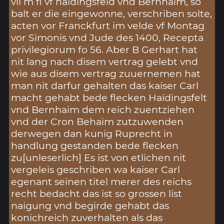
vii m fl vf haidingsfeld vnd Bernhaim, so
balt er die eingewonne, verschriben solte,
acten vor Franckfurt im velde vf Montag
vor Simonis vnd Jude des 1400, Recepta
privilegiorum fo 56. Aber B Gerhart hat
nit lang nach disem vertrag gelebt vnd
wie aus disem vertrag zuuernemen hat
man nit darfur gehalten das kaiser Carl
macht gehabt bede flecken Haidingsfelt
vnd Bernhaim dem reich zuentziehen
vnd der Cron Behaim zutzuwenden
derwegen dan kunig Ruprecht in
handlung gestanden bede flecken
zu[unleserlich] Es ist von etlichen nit
vergeleis geschriben wa kaiser Carl
egenant seinen titel merer des reichs
recht bedacht das ist so grossen list
naigung vnd begirde gehabt das
konichreich zuverhalten als das