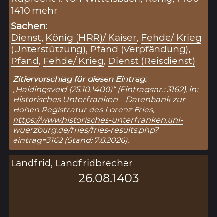
1410
mehr
Sachen:
Dienst
,
König (HRR)/ Kaiser
,
Fehde/ Krieg
(Unterstützung)
,
Pfand (Verpfändung)
,
Pfand
,
Fehde/ Krieg
,
Dienst (Reisdienst)
Zitiervorschlag für diesen Eintrag:
„Haidingsveld (25.10.1400)“ (Eintragsnr.: 3162), in:
Historisches Unterfranken – Datenbank zur
Hohen Registratur des Lorenz Fries,
https://www.historisches-unterfranken.uni-
wuerzburg.de/fries/fries-results.php?
eintrag=3162
(Stand: 7.8.2026).
Landfrid, Landfridbrecher
26.08.1403