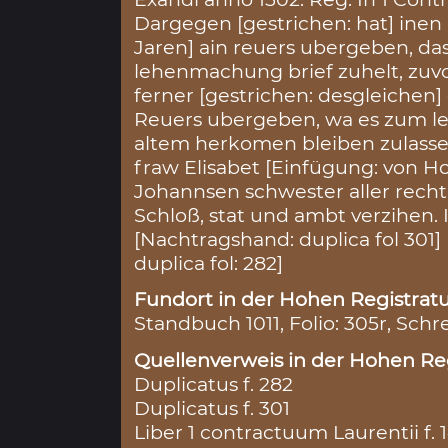
Dargegen [gestrichen: hat] inen 
Jaren] ain reuers ubergeben, das
lehenmachung brief zuhelt, zuvol
ferner [gestrichen: desgleichen]
Reuers ubergeben, wa es zum leh
altem herkomen bleiben zulassen
fraw Elisabet [Einfügung: von 
Johannsen schwester aller rech
Schloß, stat und ambt verzihen. I
[Nachtragshand: duplica fol 301
duplica fol: 282]
Fundort in der Hohen Registratu
Standbuch 1011, Folio: 305r, Schr
Quellenverweis in der Hohen Reg
Duplicatus f. 282
Duplicatus f. 301
Liber 1 contractuum Laurentii f. 