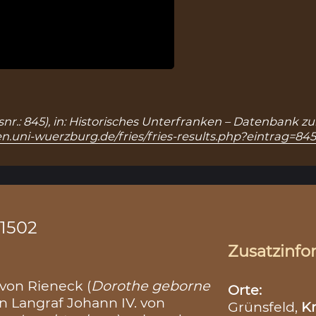
snr.: 845), in: Historisches Unterfranken – Datenbank z
n.uni-wuerzburg.de/fries/fries-results.php?eintrag=84
.1502
Zusatzinfo
von Rieneck (
Dorothe geborne
Orte:
hn Langraf Johann IV. von
Grünsfeld,
Kr