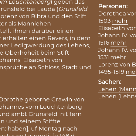
vom Leuchtenberg
) geben das
Personen:
rünsfeld bei Lauda (
Grunsfeld
Dorothea von
Lorenz von Bibra und den Stift
1503
mehr
ter als Mannlehen
Elisabeth vo
tellt ihnen darüber einen
Johann IV. v
r erhalten einen Revers, in dem
1516
mehr
 einer Ledigwerdung des Lehens,
Johann IV. v
die Oberhoheit beim Stift
1531
mehr
ohanns, Elisabeth von
Lorenz von B
Ansprüche an Schloss, Stadt und
1495-1519
me
Sachen:
Lehen (Mann
Lehen (Lehn
aw Dorothe geborne Grawin von
 Johannes vom Leuchtenberg
und ambt Grunsfeld, nit fern
n und seinem Stiffte
n: haben], uf Montag nach
ractuum Laurentii fo 148 d.