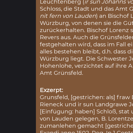
Leuchtenberg (
ir sun Johanns 
Schloss, die Stadt und das Amt G
nit fern von Lauden
) an Bischof 
Würzburg, von denen sie die Gü
zurückerhalten. Bischof Lorenz s
Revers aus. Auch die Grünsfelde
festgehalten wird, dass im Fall
alles bestehen bleibt, d.h. dass 
Würzburg liegt. Die Schwester J
Hohenlohe, verzichtet auf ihre 
Amt Grünsfeld.
Exzerpt:
Grunsfeld, [gestrichen: als] fr
Rieneck und ir sun Landgrawe
[Einfügung: haben] Schloß, stat 
von Lauden gelegen, B. Lorentze
zumanlehen gemacht [gestriche
Exandi anno 1502. Reg. In 1 Cont