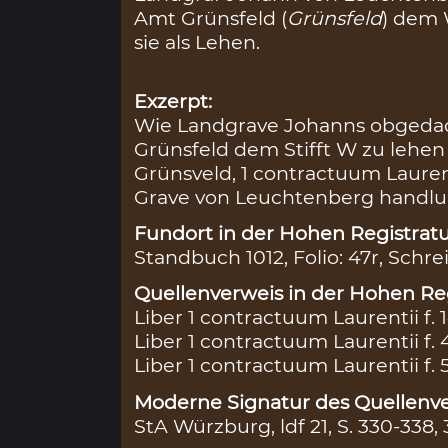
Amt Grünsfeld (
Grünsfeld
) dem 
sie als Lehen.
Exzerpt:
Wie Landgrave Johanns obgedach
Grünsfeld dem Stifft W zu lehe
Grünsveld, 1 contractuum Lauren
Grave von Leuchtenberg handlung
Fundort in der Hohen Registratu
Standbuch 1012, Folio: 47r, Schre
Quellenverweis in der Hohen Reg
Liber 1 contractuum Laurentii f. 
Liber 1 contractuum Laurentii f. 
Liber 1 contractuum Laurentii f. 
Moderne Signatur des Quellenve
StA Würzburg, ldf 21, S. 330-338,