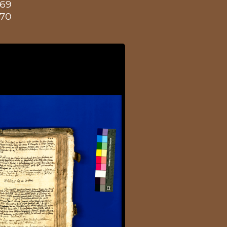
169
170