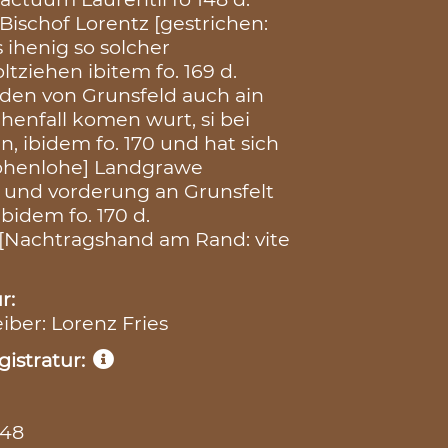
Bischof Lorentz [gestrichen:
 ihenig so solcher
tziehen ibitem fo. 169 d.
 den von Grunsfeld auch ain
enfall komen wurt, si bei
, ibidem fo. 170 und hat sich
Hohenlohe] Landgrawe
t und vorderung an Grunsfelt
bidem fo. 170 d.
] [Nachtragshand am Rand: vite
r:
eiber: Lorenz Fries
istratur:
148