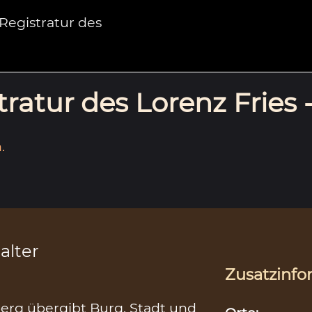
egistratur des
ratur des Lorenz Fries 
.
alter
Zusatzinfo
erg übergibt Burg, Stadt und