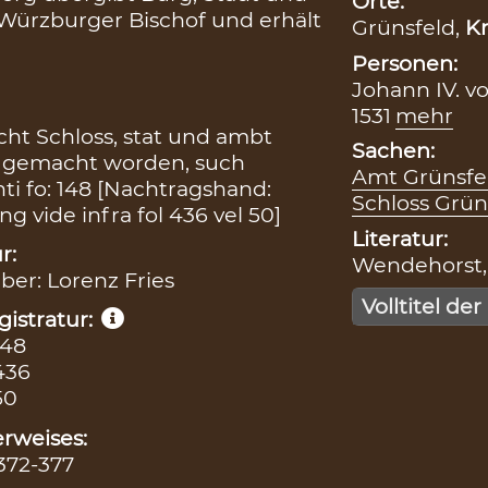
Orte:
Würzburger Bischof und erhält
Grünsfeld,
Kr
Personen:
Johann IV. v
1531
mehr
t Schloss, stat und ambt
Sachen:
n gemacht worden, such
Amt Grünsfe
ti fo: 148 [Nachtragshand:
Schloss Grün
 vide infra fol 436 vel 50]
Literatur:
r:
Wendehorst, 
iber: Lorenz Fries
Volltitel der
istratur:
148
436
50
rweises:
 372-377