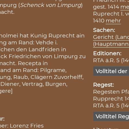
impurg (
Schenck von Limpurg
)
gest. 1414
me
acht.
Ruprecht I. 
1410
mehr
Sachen:
holmei hat Kunig Ruprecht ain
Gericht (Lan
ung am Rand: Vehde i.
(Hauptmann
lchen den Landfriden in
Editionen:
ck Friedrichen von Limpurg zu
RTA ä.R. 5 (14
acht. Recepta in
shand am Rand: Pilgrame,
Volltitel der
ung, Raub, Clägern Zuvorhelff,
Diener, Vertrag, Burgen,
Regest:
gere]
Regesten Pfa
Rupprecht 14
RTA ä.R. 5 (14
Volltitel Re
r:
ber: Lorenz Fries