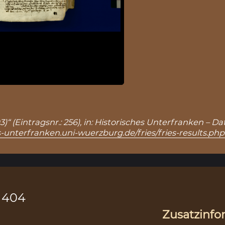
3)“ (Eintragsnr.: 256), in: Historisches Unterfranken –
s-unterfranken.uni-wuerzburg.de/fries/fries-results.ph
.1404
Zusatzinfo