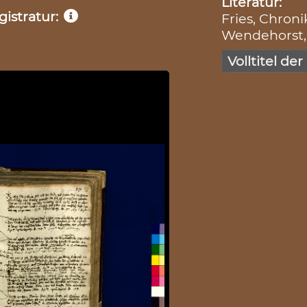
Literatur:
istratur:
Fries, Chronik
Wendehorst, 
Volltitel der