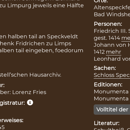
Orte:
zu Limpurg jeweils eine Hälfte
Altenspeckfe
Bad Windsh
Personen:
Friedrich III
n halben tail an Speckveldt
gest. 1414
me
chenk Fridrichen zu Limps
Johann von H
lben tail eingeben, foedorum
1412
mehr
Leonhard von 
Sachen:
stell’schen Hausarchiv.
Schloss Spec
Editionen:
r:
Monumenta Ca
iber: Lorenz Fries
Monumenta Ca
istratur:
Volltitel der
rweises:
Literatur:
45