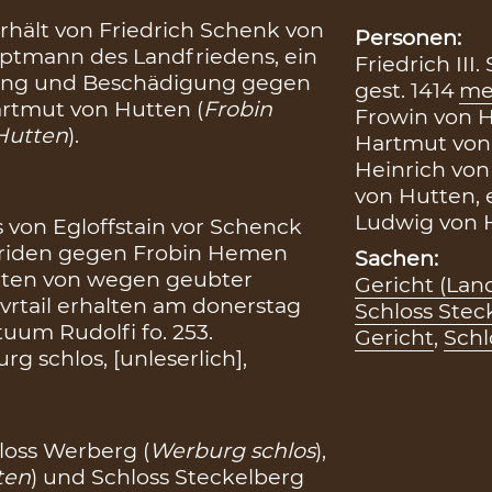
erhält von Friedrich Schenk von
Personen:
uptmann des Landfriedens, ein
Friedrich III
gung und Beschädigung gegen
gest. 1414
me
artmut von Hutten (
Frobin
Frowin von H
Hutten
).
Hartmut von 
Heinrich von
von Hutten, 
Ludwig von H
 von Egloffstain vor Schenck
friden gegen Frobin Hemen
Sachen:
tten von wegen geubter
Gericht (Lan
vrtail erhalten am donerstag
Schloss Stec
tuum Rudolfi fo. 253.
Gericht
,
Schl
 schlos, [unleserlich],
loss Werberg (
Werburg schlos
),
ten
) und Schloss Steckelberg