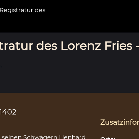
egistratur des
ratur des Lorenz Fries 
.
.1402
Zusatzinfo
 seinen Schwägern Lienhard