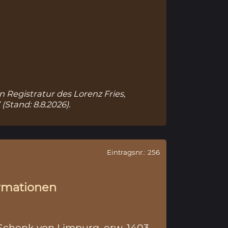
n Registratur des Lorenz Fries,
7
(Stand: 8.8.2026).
Eintragsnr.: 256
rmationen
. Schenk von Limpurg, erw. 1403,