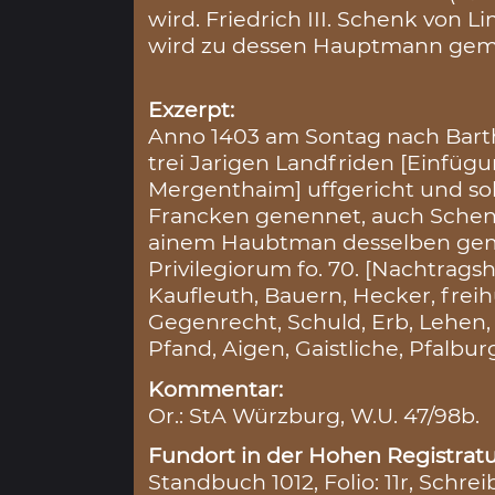
wird. Friedrich III. Schenk von L
wird zu dessen Hauptmann gem
Exzerpt:
Anno 1403 am Sontag nach Bart
trei Jarigen Landfriden [Einfüg
Mergenthaim] uffgericht und so
Francken genennet, auch Schen
ainem Haubtman desselben gem
Privilegiorum fo. 70. [Nachtrag
Kaufleuth, Bauern, Hecker, freih
Gegenrecht, Schuld, Erb, Lehen, 
Pfand, Aigen, Gaistliche, Pfalbur
Kommentar:
Or.: StA Würzburg, W.U. 47/98b.
Fundort in der Hohen Registratu
Standbuch 1012, Folio: 11r, Schrei