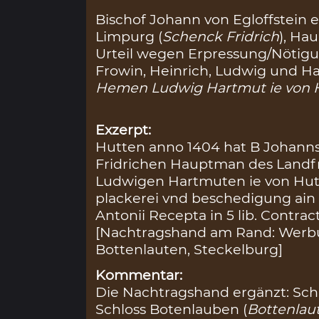
Bischof Johann von Egloffstein 
Limpurg (
Schenck Fridrich
), Ha
Urteil wegen Erpressung/Nöti
Frowin, Heinrich, Ludwig und H
Hemen Ludwig Hartmut ie von 
Exzerpt:
Hutten anno 1404 hat B Johanns
Fridrichen Hauptman des Land
Ludwigen Hartmuten ie von Hu
plackerei vnd beschedigung ain 
Antonii Recepta in 5 lib. Contrac
[Nachtragshand am Rand: Werburg
Bottenlauten, Steckelburg]
Kommentar:
Die Nachtragshand ergänzt: Sch
Schloss Botenlauben (
Bottenlau